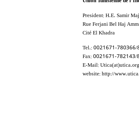
Union Tunisienne de l’In
President: H.E. Samir Ma
Rue Ferjani Bel Haj Amm
Cité El Khadra
Tel.: 0021671-780366
Fax: 0021671-782143/
E-Mail: Utica(at)utica.or
website: http://www.utica