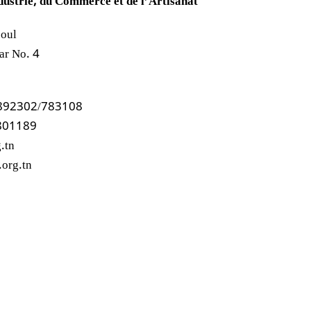
dustrie, du Commerce et de l’Artisanat
joul
ar No. 4
/892302/783108
801189
g.tn
.org.tn