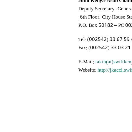
Joint Kenya-Arab Cham
Deputy Secretary -Genera
6th Floor, City House Sta
P.O. Box 50182 – PC 00
Tel: (002542) 33 67 59 
Fax: (002542) 33 03 21 
E-Mail:
fakih(at)swiftke
Website:
http://jkacci.sw