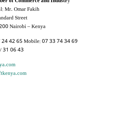
ber of Commerce and Industr
y
l: Mr. Omar Fakih
ndard Street,
200 Nairobi – Kenya
/ 24 42 65 Mobile: 07 33 74 34 69
/ 31 06 43
nya.com
iftkenya.com