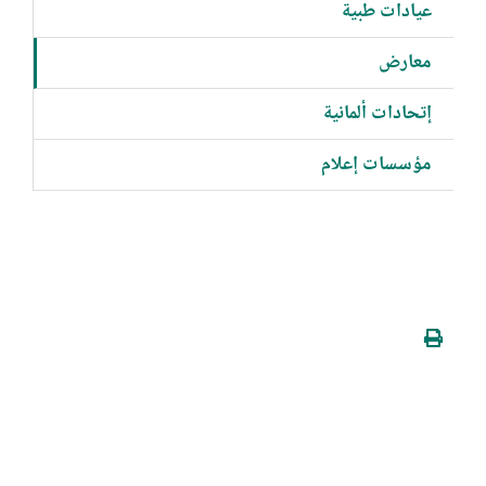
عيادات طبية
معارض
إتحادات ألمانية
مؤسسات إعلام