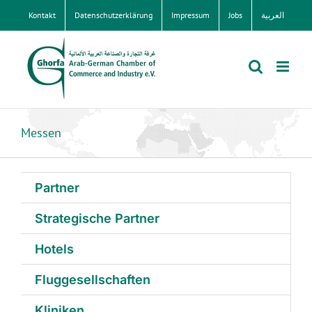
Zum
Kontakt
Datenschutzerklärung
Impressum
Jobs
العربية
Inhalt
springen
Messen
Partner
Strategische Partner
Hotels
Fluggesellschaften
Kliniken