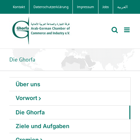
Zum
Kontakt
Datenschutzerklärung
Impressum
Jobs
العربية
Inhalt
springen
Die Ghorfa
Über uns
Vorwort
Die Ghorfa
Ziele und Aufgaben
Gremien