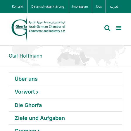
Zum
Kontakt
Datenschutzerklärung
Impressum
Jobs
العربية
Inhalt
springen
Olaf Hoffmann
Über uns
Vorwort
Die Ghorfa
Ziele und Aufgaben
Gremien