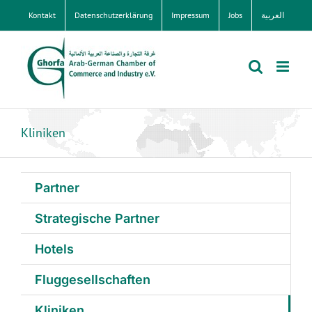
Zum
Kontakt
Datenschutzerklärung
Impressum
Jobs
العربية
Inhalt
springen
Kliniken
Partner
Strategische Partner
Hotels
Fluggesellschaften
Kliniken