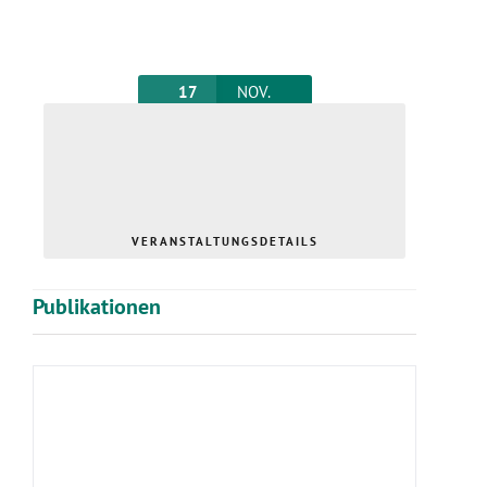
17
NOV.
15th Arab-German Health Forum im Rahmen
von MEDICA
Dienstag
,
Düsseldorf
Foren
Sonsitge
VERANSTALTUNGSDETAILS
Publikationen