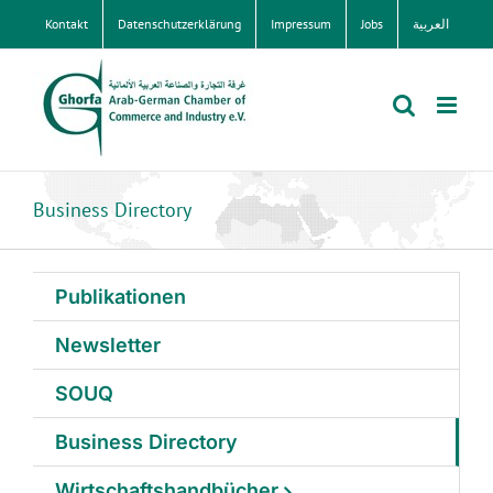
Zum
Kontakt
Datenschutzerklärung
Impressum
Jobs
العربية
Inhalt
springen
Business Directory
Publikationen
Newsletter
SOUQ
Business Directory
Wirtschaftshandbücher