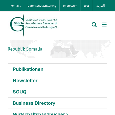
Zum
Kontakt
Datenschutzerklärung
Impressum
Jobs
العربية
Inhalt
springen
Republik Somalia
Publikationen
Newsletter
SOUQ
Business Directory
Wirtschaftshandbücher