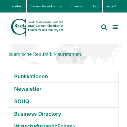
Zum
Kontakt
Datenschutzerklärung
Impressum
Jobs
العربية
Inhalt
springen
Islamische Republik Mauretanien
Publikationen
Newsletter
SOUQ
Business Directory
Wirtschaftshandbücher