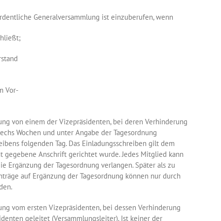
rdentliche Generalversammlung ist einzuberufen, wenn
hließt;
rstand
m Vor-
g von einem der Vizepräsidenten, bei deren Verhinderung
ns sechs Wochen und unter Angabe der Tagesordnung
eibens folgenden Tag. Das Einladungsschreiben gilt dem
t gegebene Anschrift gerichtet wurde. Jedes Mitglied kann
ie Ergänzung der Tagesordnung verlangen. Später als zu
Anträge auf Ergänzung der Tagesordnung können nur durch
den.
g vom ersten Vizepräsidenten, bei dessen Verhinderung
enten geleitet (Versammlungsleiter). Ist keiner der