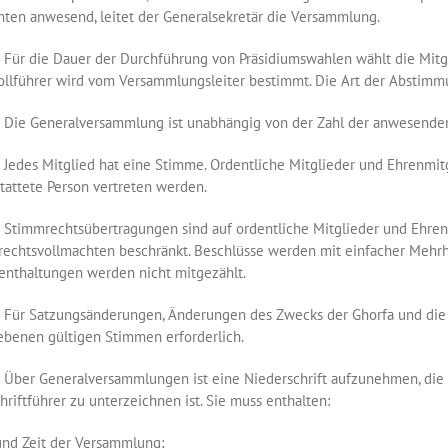
ten anwesend, leitet der Generalsekretär die Versammlung.
r die Dauer der Durchführung von Präsidiumswahlen wählt die Mitg
ollführer wird vom Versammlungsleiter bestimmt. Die Art der Abstim
e Generalversammlung ist unabhängig von der Zahl der anwesenden 
des Mitglied hat eine Stimme. Ordentliche Mitglieder und Ehrenmitgl
tattete Person vertreten werden.
immrechtsübertragungen sind auf ordentliche Mitglieder und Ehrenmi
echtsvollmachten beschränkt. Beschlüsse werden mit einfacher Mehrh
nthaltungen werden nicht mitgezählt.
r Satzungsänderungen, Änderungen des Zwecks der Ghorfa und die Au
benen gültigen Stimmen erforderlich.
er Generalversammlungen ist eine Niederschrift aufzunehmen, die d
hriftführer zu unterzeichnen ist. Sie muss enthalten:
und Zeit der Versammlung;