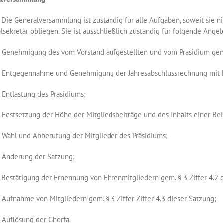
 Generalversammlung ist zuständig für alle Aufgaben, soweit sie ni
lsekretär obliegen. Sie ist ausschließlich zuständig für folgende Ange
nehmigung des vom Vorstand aufgestellten und vom Präsidium geneh
tgegennahme und Genehmigung der Jahresabschlussrechnung mit Rec
ntlastung des Präsidiums;
stsetzung der Höhe der Mitgliedsbeiträge und des Inhalts einer Bei
hl und Abberufung der Mitglieder des Präsidiums;
nderung der Satzung;
estätigung der Ernennung von Ehrenmitgliedern gem. § 3 Ziffer 
fnahme von Mitgliedern gem. § 3 Ziffer Ziffer 4.3 dieser Satzung;
uflösung der Ghorfa.