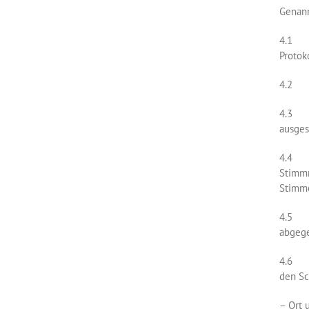
Genann
4.1 Fü
Protok
4.2 Di
4.3 Je
ausges
4.4 St
Stimmr
Stimme
4.5 Fü
abgege
4.6 Üb
den Sc
– Ort 