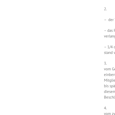
2. Die
– der 
– das 
verlan
– 1/4 
stand 
3. Die
vom Ge
einber
Mitgli
bis sp
diesem
Beschl
4. Die
vom zw