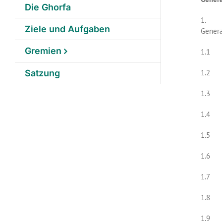
Die Ghorfa
1. Die
Ziele und Aufgaben
Genera
Gremien
1.1 Ge
1.2 En
Satzung
1.3 E
1.4 Fe
1.5 Wa
1.6 Ä
1.7 B
1.8 Au
1.9 A