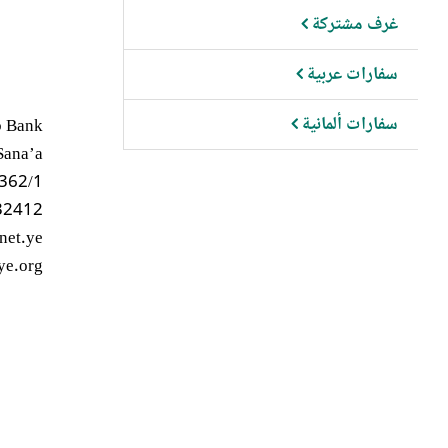
غرف مشتركة
سفارات عربية
سفارات ألمانية
b Bank
Sana’a
2362/1
232412
.net.ye
e.org/