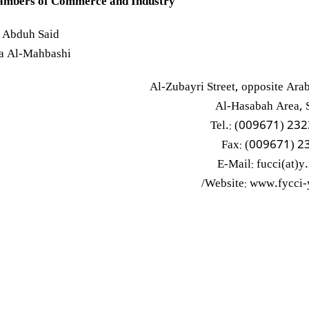
ambers of Commerce and Industry
 Abduh Said
ha Al-Mahbashi
Al-Zubayri Street, opposite Ara
Al-Hasabah Area, 
Tel.: (009671) 23
Fax: (009671) 
E-Mail: fucci(at)y
Website: www.fycci-y