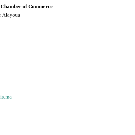
n Chamber of Commerce
e Alayoua
cis.ma