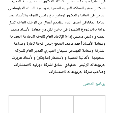
في ألمانيا حيث قام معالي ‏الأستاذ الدكتور أسامة بن عبد المجيد
شبكشي سفير المملكة العربية السعودية وعميد السلك الدبلوماسي
العربي في ألمانيا ‏والدكتور توماس باخ رئيس الغرفة والأستاذ عبد
العزيز المخلافي أمينها العام بتقديم أعمال من الزخف الفاخر تمثل
‏بوابة براندنبورغ الشهيرة في برلين لكل من سعادة الأستاذ محمد
المصري رئيس مجلس إدارة الإتحاد العام للغرف ‏التجارية المصرية
وسعادة الأستاذ أحمد محمد المدفع رئيس غرفة تجارة وصناعة
الشارقة وسعادة المهندس سليمان ‏السياري المدير العام للشركه
السعودية الألمانية للتنمية والإستثمار (ساجكو) والأستاذ هربرت
جروينفالد الرئيس التنفيذي ‏السابق لشركة دورنيه للاستشارات
وصاحب شركة جروينفالد للاستشارات.‏
برنامج الملتقى