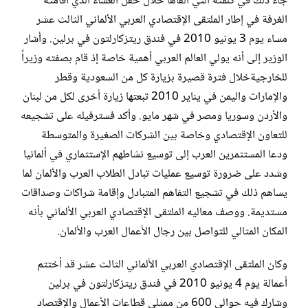
جاء ذلك في كلمته التي ألقاها خلال حفل العشاء الذي أقامته
الغرفة في إطار الملتقى الإقتصادي العربي ‏الألماني الثالث عشر
مساء يوم 3 يونيو 2010 في فندق ريتزكارلتون في برلين. وأشار
الوزير إلى أنه يولي العالم ‏العربي أهمية خاصة إذ قام بصفته وزيراً
للخارجيةخلال فترة قصيرة بزيارة كل من السعودية وقطر
والإمارات واليمن ‏في يناير 2010 تبعتها زيارة أخرى لكل من لبنان
والأردن وسوريا ومصر في شهر مايو. وأكد فسترفيله على تشجيعه
‏للتعاون الإقتصادي وخاصة بين الشركات الصغيرة والمتوسطة
ودعا المستثمرين العرب إلى توسيع نشاطهم الإستثماري ‏في ألمانيا
وشدد على ضرورة توسيع عمليات تبادل الطلاب العرب والألمان لما
يساهم ذلك في تشجيع التفاهم المتبادل ‏وإقامة شراكات وصداقات
مستديمة. ووصف معاليه الملتقى الإقتصادي العربي الألماني بأنه
المكان المثالي للتواصل ‏بين رجال الأعمال العرب والألمان.‏
وكان الملتقى الإقتصادي العربي الألماني الثالث عشر قد أختتم
أعمالة يوم 4 يونيو 2010 في فندق ريتزكارلتون في ‏برلين
وشارك فيه حوالي 600 من ممثلي قطاعات الأعمال والإقتصاد