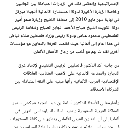
الإستراتيجية وإنعكس ذلك في ‏الزيارات المتبادلة بين الجانبين
وخاصة الزيارة الأخيرة لدولة المستشارة الألمانية أنجيلا ميركل
في نهاية شهر مايو ‏‏2010 إلى منطقة الخليج وزيارة سمو أمير
دولة الكويت الشيخ صباح الأحمد الجابر الصباح وفخامة الرئيس
الفلسطيني ‏محمود عباس ودولة رئيس وزراء فلسطين سلام فياض
في هذا العام إلى ألمانيا حيث نظمت الغرفة بالتعاون مع ‏مؤسسات
أخرى لقاءات لهم مع نُخب من رجال الأعمال الألمان.
من جانبه أكد الدكتور فانسليبن الرئيس التنفيذي لإتحاد غرق
التجارة والصناعة الألمانية على الأهمية المتنامية للعلاقات
‏الإقتصادية العربية الألمانية وأنها مبنية على الثقه المتبادلة بين
الشركاء الأصدقاء.
وأشارمعالي الأستاذ الدكتور أسامة بن عبد المجيد شبكشي سفير
المملكة العربية السعودية وعميد السلك الدبلوماسي ‏العربي في
ألمانيا إلى أن التعاون العربي الألماني يتطور على كافة المستويات
في جو سياسي ملائم تدعمه حركة ‏زيارات القادة السياسيين من