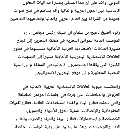
الدولي. وأكد على أن هذا الملتقى ‏يعتبر أحد آليات التعاون
الأساسية بين الدول العربية وألمانيا وأنه يساهم في فتح قنوات
جديدة من الشراكة بين العالم ‏العربي وألمانيا وقطاعيهما الخاصين.‏
ونوه الشيخ دعيج بن سلمان آل خليفة رئيس مجلس إدارة
المؤسسة العامة للموانئ البحرية في مملكة البحرين إلى نجاح
‏مسيرة العلاقات الإقتصادية العربية الألمانية مستشهداً في تطور
العلاقات الإقتصادية البحرينية الألماينة مشيراً إلى ‏التسهيلات
الكبيرة التي يلقاها المستثمرون الأجانب في المملكة وإلى البنية
التحتية المتطورة وإلى موقع البحرين ‏الإستراتيجي.
وإنعكست حيوية العلاقات الإقتصادية العربية الألمانية في
العروض والمناقشات التي جرت في جلسات المؤتمر المختلفة
‏والتي شملت قطاع البناء وكفاءة استخدامات الطاقة، قطاع تقنيات
المعلوماتية والإتصالات، عملية دخول الأسواق ‏والتمويل،
الخصخصة والإستثمارات، قطاع البيئة والمياه والصرف وقطاع
النقل واللوجيستك. وهذا ما ينطبق على بقية ‏الجلسات الخاصة