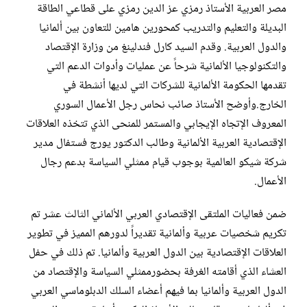
مصر العربية الأستاذ رمزي عز الدين رمزي على قطاعي الطاقة
البديلة والتعليم والتدريب كمحورين ‏هامين للتعاون بين ألمانيا
والدول العربية. وقدم السيد كارل فندلينغ من وزارة الإقتصاد
والتكنولوجيا الألمانية شرحاً عن ‏عمليات وأدوات الدعم التي
تقدمها الحكومة الألمانية للشركات التي لديها أنشطة في
الخارج.وأوضح الأستاذ صائب ‏نحاس رجل الأعمال السوري
المعروف الإتجاه الإيجابي والمستمر للمنحى الذي تتخذه العلاقات
الإقتصادية العربية ‏الألمانية وطالب الدكتور يورج فستفال مدير
شركة شيكو العالمية بوجوب قيام ممثلي السياسة بدعم رجال
الأعمال.‏
ضمن فعاليات الملتقى الإقتصادي العربي الألماني الثالث عشر تم
تكريم شخصيات عربية وألمانية تقديراً لدورهم المميز ‏في تطوير
العلاقات الإقتصادية بين الدول العربية وألمانيا. تم ذلك في حفل
العشاء الذي أقامته الغرفة بحضورممثلي ‏السياسة والإقتصاد من
الدول العربية وألمانيا بما فيهم أعضاء السلك الدبلوماسي العربي