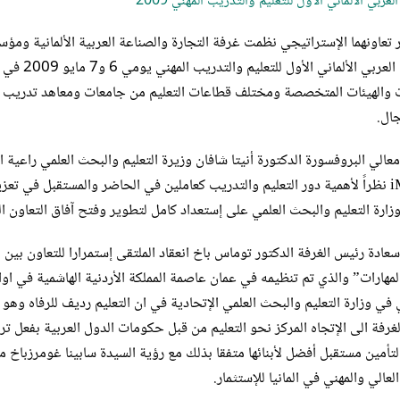
لعربي الألماني الأول للتعليم والتدريب المهني 2009
 تعاونهما الإستراتيجي نظمت غرفة التجارة والصناعة العربية الألمانية ومؤسس
ت والهيئات المتخصصة ومختلف قطاعات التعليم من جامعات ومعاهد تدريب و
جال.
عالي البروفسورة الدكتورة أنيتا شافان وزيرة التعليم والبحث العلمي راعية 
iMOVE نظراً لأهمية دور التعليم والتدريب كعاملين في الحاضر والمستقبل في تع
وزارة التعليم والبحث العلمي على إستعداد كامل لتطوير وفتح آفاق التعاون ال
سعادة رئيس الغرفة الدكتور توماس باخ انعقاد الملتقى إستمرارا للتعاون بين 
 في وزارة التعليم والبحث العلمي الإتحادية في ان التعليم رديف للرفاه وهو 
غرفة الى الإتجاه المركز نحو التعليم من قبل حكومات الدول العربية بفعل تر
العالي والمهني في المانيا للإستثمار.