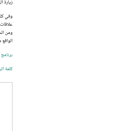
زيارة ا
وفي كلم
علاقات 
ومن الح
الواقع معلن
برنامج 
كلمة الب