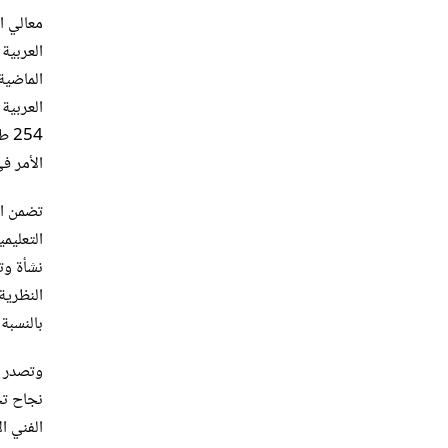
معالي ا
254
الأمر ف
تضمن ال
التعليم
نشأة وت
النظرية
بالنسبة
وتصدر ا
الفني ا