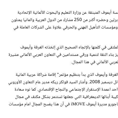
ة أيموف المنبثقة عن وزارة التعليم والبحوث الألمانية الإتحادية
الملتقى العربي الألماني الأول للتعليم والتدريب المهني يومي 6 و7 مايو 2009 في برلين وحضره أكثر من 250 مشارك من الدول العربية والمانيا يمثلون
مؤسسات التأهيل المهني والحرفي علاوة على الشركات العاملة في
الملتقى في كلمتها بالإتجاه الصحيح الذي إتخذته الغرفة وأيموف
زيز بناء الثقة لتنمية ورقي مستدامين في التعاون العربي الألماني مشيرة
عربي الألماني في هذا المجال.
الغرفة وأيموف الذي بدأ بتنظيم مؤتمر” إقامة شراكة عربية المانية
لتنمية المهارات” والذي تم تنظيمه في عمان عاصمة المملكة الأردنية الهاشمية في اوائل ديسمبر 2008. وأشار السيد فولكر ريكه مدير عام التعاون الأوروبي
احد اعمدة الإستقرار الإجتماعي والنجاح الإقتصادي. كما نوه سعادة
كيبة أبنائها الديمغرافية التي جعلتها تستثمر بشكل مكثف في مجال
التعليم لتأمين مستقبل أفضل لأبنائها متفقا بذلك مع رؤية السيدة سابينا غومرزباخ ماجورو مديرة أيموف iMOVE في أن هذا يفسح المجال امام مؤسسات