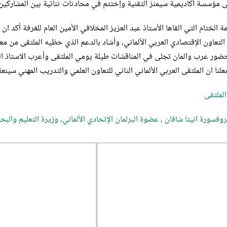
لى مؤسسة أكاديمية سيمنز التقنية وإختتم في محادثات ثنائية بين المشاركين
ة الختام التي القاها الأستاذ عبد العزيز المخلافي الأمين العام للغرفة أكد
التعاون الإقتصادي العربي الألماني، وأشاد بالدعم الذي حظيه الملتقى من مع
ضور عرب والمان تجلى في المناقشات طيلة يومي الملتقى وأعرب الاستاذ 
ا ان الملتقى العربي الألماني الثاني للتعاون العلمي والتدريب المهني سينعقد في 20 إلى 21 أبريل من العام القادم 2010 
الملتقى
روفسورة انيتا شافان ، عضوة البرلمان الإتحادي الألماني، وزيرة التعليم والبح