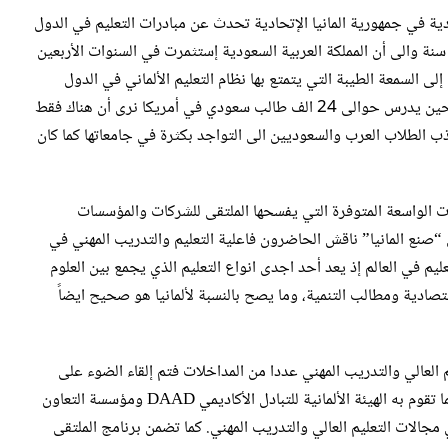
ية في جمهورية المانيا الإتحادية تحدث عن مبادرات التعليم في الدول
لعربية مشيراً إلى أن 70 في المائة من أبناء الدول العربية لا تتجاوز أعمارهم الـ 25 سنة والى أن المملكة العربية السعودية إستثمرت في السنوات الأربعين
اليه إلى السمعة الطيبة التي يتمتع بها نظام التعليم الألماني في الدول
العربية مشيراً إلى ضرورة تحرك المانيا وإنفتاحها في هذا المجال مشيراً إلى انه في حين يدرس حوالى 24 الف طالب سعودي في أمريكا نرى أن هناك فقط
جذب الطلاب العرب والسعوديين الى التواجد بكثرة في جامعاتها كما كان
ت الواسعة المتوفرة التي يفسحها الملتقى للشركات والمؤسسات
ي “صنع المانيا” ناقش الحاضرون فاعلية التعليم والتدريب المهني في
ليم في العالم إذ يعد أحد اجدى انواع التعليم الذي يجمع بين العلوم
تصادية ومطالب التنمية، وما يصح بالنسبة لألمانيا هو صحيح ايضاً
م العالي والتدريب المهني عددا من المداخلات فتم إلقاء الضوء على
نجاح تجربة إقامة الجامعة الألمانية في القاهرة والجامعة التكنولوجية في عُمان وعما تقوم به الهيئة الألمانية للتبادل الأكاديمي DAAD ومؤسسة التعاون
 مجالات التعليم العالي والتدريب المهني. كما تضمن برنامج الملتقى