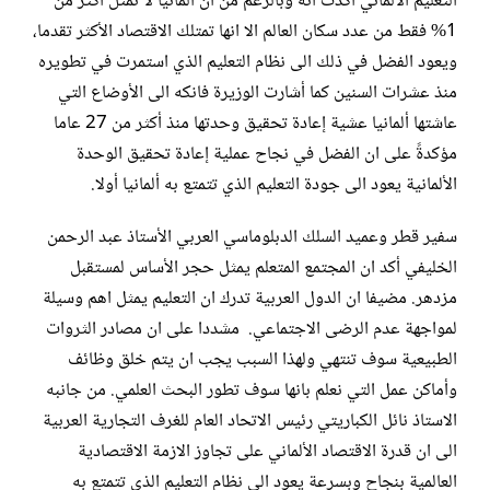
التعليم الألماني اكدت انه وبالرغم من ان ألمانيا لا تمثل أكثر من
1% فقط من عدد سكان العالم الا انها تمتلك الاقتصاد الأكثر تقدما،
ويعود الفضل في ذلك الى نظام التعليم الذي استمرت في تطويره
منذ عشرات السنين كما أشارت الوزيرة فانكه الى الأوضاع التي
عاشتها ألمانيا عشية إعادة تحقيق وحدتها منذ أكثر من 27 عاما
مؤكدةً على ان الفضل في نجاح عملية إعادة تحقيق الوحدة
الألمانية يعود الى جودة التعليم الذي تتمتع به ألمانيا أولا.
سفير قطر وعميد السلك الدبلوماسي العربي الأستاذ عبد الرحمن
الخليفي أكد ان المجتمع المتعلم يمثل حجر الأساس لمستقبل
مزدهر. مضيفا ان الدول العربية تدرك ان التعليم يمثل اهم وسيلة
لمواجهة عدم الرضى الاجتماعي. مشددا على ان مصادر الثروات
الطبيعية سوف تنتهي ولهذا السبب يجب ان يتم خلق وظائف
وأماكن عمل التي نعلم بانها سوف تطور البحث العلمي. من جانبه
الاستاذ نائل الكباريتي رئيس الاتحاد العام للغرف التجارية العربية
الى ان قدرة الاقتصاد الألماني على تجاوز الازمة الاقتصادية
العالمية بنجاح وبسرعة يعود الى نظام التعليم الذي تتمتع به