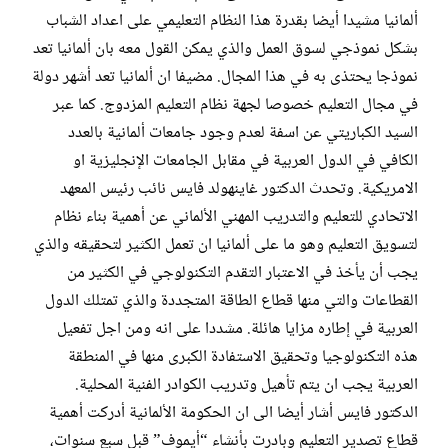
ألمانيا مشيدا أيضا بقدرة هذا النظام التعليمي على اعداد الشباب
بشكل نموذجي لسوق العمل والذي يمكن القول معه بان ألمانيا تعد
نموذجا يحتذى به في هذا المجال. مضيفا ان ألمانيا تعد أشهر دولة
في مجال التعليم خصوصا لجهة نظام التعليم المزدوج. كما عبر
السيد الكباريتي عن اسفة لعدم وجود جامعات ألمانية بالعدد
الكافي في الدول العربية في مقابل الجامعات الإنجليزية او
الامريكية. وتحدث الدكتور غاينهولد فايس نائب رئيس المعهد
الاتحادي للتعليم والتدريب المهني الألماني عن أهمية بناء نظام
لتسويق التعليم وهو ما على ألمانيا ان تعمل الكثير لتحقيقه والذي
يجب أن يأخذ في الاعتبار التقدم التكنولوجي في الكثير من
القطاعات والتي منها قطاع الطاقة المتجددة والذي تمتلك الدول
العربية في إطاره مزايا هائلة. مشددا على انه ومن اجل تفعيل
هذه التكنولوجيا وتحقيق الاستفادة الكبرى منها في المنطقة
العربية يجب ان يتم تأهيل وتدريب الكوادر الفنية المحلية.
الدكتور فايس أشار أيضا الى ان الحكومة الألمانية أدركت أهمية
قطاع تصدير التعليم وبادرت بأنشاء “أيموف” قبل سبع سنوات،