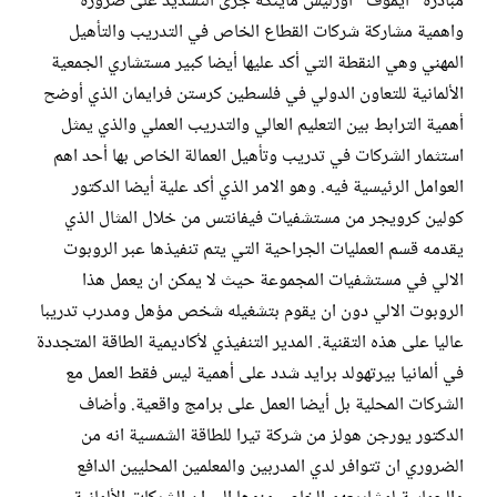
مبادرة “أيموف” اورليش ماينكه جرى التشديد على ضرورة
واهمية مشاركة شركات القطاع الخاص في التدريب والتأهيل
المهني وهي النقطة التي أكد عليها أيضا كبير مستشاري الجمعية
الألمانية للتعاون الدولي في فلسطين كرستن فرايمان الذي أوضح
أهمية الترابط بين التعليم العالي والتدريب العملي والذي يمثل
استثمار الشركات في تدريب وتأهيل العمالة الخاص بها أحد اهم
العوامل الرئيسية فيه. وهو الامر الذي أكد علية أيضا الدكتور
كولين كرويجر من مستشفيات فيفانتس من خلال المثال الذي
يقدمه قسم العمليات الجراحية التي يتم تنفيذها عبر الروبوت
الالي في مستشفيات المجموعة حيث لا يمكن ان يعمل هذا
الروبوت الالي دون ان يقوم بتشغيله شخص مؤهل ومدرب تدريبا
عاليا على هذه التقنية. المدير التنفيذي لأكاديمية الطاقة المتجددة
في ألمانيا بيرتهولد برايد شدد على أهمية ليس فقط العمل مع
الشركات المحلية بل أيضا العمل على برامج واقعية. وأضاف
الدكتور يورجن هولز من شركة تيرا للطاقة الشمسية انه من
الضروري ان تتوافر لدي المدربين والمعلمين المحليين الدافع