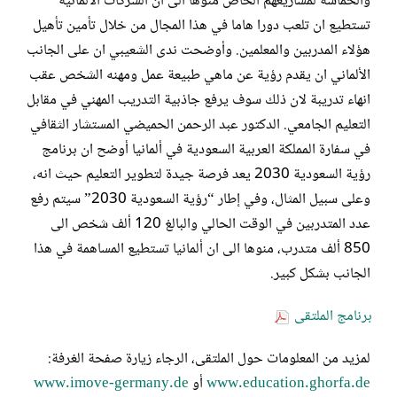
والحماسة لمشاريعهم الخاص منوها الى ان الشركات الألمانية
تستطيع ان تلعب دورا هاما في هذا المجال من خلال تأمين تأهيل
هؤلاء المدربين والمعلمين. وأوضحت ندى الشعيبي ان على الجانب
الألماني ان يقدم رؤية عن ماهي طبيعة عمل ومهنه الشخص عقب
انهاء تدريبة لان ذلك سوف يرفع جاذبية التدريب المهني في مقابل
التعليم الجامعي. الدكتور عبد الرحمن الحميضي المستشار الثقافي
في سفارة المملكة العربية السعودية في ألمانيا أوضح ان برنامج
رؤية السعودية 2030 يعد فرصة جيدة لتطوير التعليم حيث انه،
وعلى سبيل المثال، وفي إطار “رؤية السعودية 2030” سيتم رفع
عدد المتدربين في الوقت الحالي والبالغ 120 ألف شخص الى
850 ألف متدرب، منوها الى ان ألمانيا تستطيع المساهمة في هذا
الجانب بشكل كبير.
برنامج الملتقى
لمزيد من المعلومات حول الملتقى، الرجاء زيارة صفحة الغرفة:
www.education.ghorfa.de
أو
www.imove-germany.de