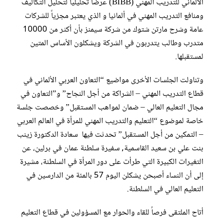
الألماني للتدريب المهني (BIBB) عرضاً تحليلياً لتحليل التكاليف
ومنافع التدريب المهني في ألمانيا و الذي يعتبر مجزياً للشركات
عامة وشرح مارتن شتوك من شركة سيمنز بأن أكثر من 10000
متدرب وطالب يتدربون في الشركة ويشكلون الأساس المتين
لمستقبلها.
وتناولت الجلسات الأخرى مواضيع “التعاون العربي الألماني في
قطاع التدريب المهني – الشراكة من أجل النجاح” و”التعاون في
مجال التعليم العالي – ضمان لمواهب المستقبل” وخصصت جلسة
خاصة لموضوع “التعليم والتدريب المهني للمرأة في العالم العربي
– التمكين من أجل المستقبل” تحدثت فيها سعادة الدكتورة زينب
بنت علي بن سعيد القاسمية, سفيرة سلطنة عمان في برلين، عن
التغيرات الكبيرة التي طرأت على دور المرأة في السلطنة، مشيرة
إلى أن النساء أصبحن يشكلن اليوم 57 بالمئة من الدارسين في
التعليم العالي في السلطنة.
أتاح الملتقى فرصاً للقاء والحوار مع المسؤولين في قطاع التعليم