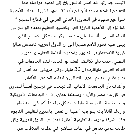
أثبتت جدارتها. كما أشار الدكتور باخ إلى أهمية مواصلة هذا
التعاون الناجح مستقبلاً وبيَّن بأنه “قد شهدنا في السنوات الأخيرة
نموأً غير معهود في التعاون الألماني العربي في قطاع التعليم ”
كما نوّه إلى الأهمية البارزة التي يكتسبها التعليم بمعناه الواسع في
العالم العربي وألمانيا على حد سواء كونه يشكل الأساس الذي
يُبنى عليه تطور الأمم مشيراً إلى أن الدول العربية تخصص مبالغ
كبيرة للاستثمار في تطوير وتحديث أنظمة التعليم والتدريب
المهني، حيث تبلغ تكاليف المشاريع الحالية لبناء الجامعات في
العالم العربي مايقارب ال 36 مليار دولار امريكى. كما أشار إلى
تميّز نظام التعليم المهني الثنائي والتعليم الجامعي الألماني،
وأضاف بأن الجامعات الألمانية قد نجحت في ترسيخ أسساً للتعاون
في كل من مصر والأردن وسلطنة عمان، إلا أن الجامعات الأمريكية
والبريطانية والفرنسية مازالت تشكل تواجداً أكبر في المنطقة،
وأردف قائلاً بأنه يتوجب “علينا ان نعمل جاهدين لتقليص الفجوة،
فكل شركة ومؤسسة تعليمية ألمانية تعمل في الدول العربية وكل
طالب عربي يدرس في ألمانيا يساهم في تطوير العلاقات بين