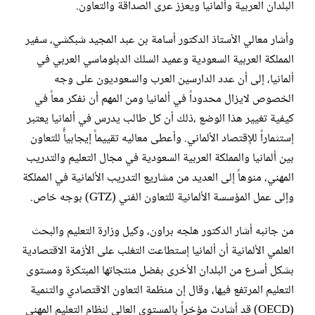
البلدان العربية وألمانيا ويعزز عرى الصداقة والتعاون.
وأشار معالي الأستاذ الدكتور أسامة بن عبد المجيد شبكشي، سفير
المملكة العربية السعودية وعميد السلك الدبلوماسي العربي في
ألمانيا، إلى أن عدد الدارسين العرب والسعوديون على وجه
الخصوص لايزال محدوداً في ألمانيا ومن المهم أن نفكر معاً في
كيفية تغيير هذا الوضع ،ذلك أن كل طالب يدرس في ألمانيا يعتبر
إستثماراً للإقتصاد الألماني. وأعطى معاليه تقييماً إيجابياًً للتعاون
بين ألمانيا والمملكة العربية السعودية في مجال التعليم والتدريب
المهني، منوهاً إلى العديد من مشاريع التدريب الألمانية في المملكة
وإلى عمل المؤسسة الألمانية للتعاون الفني (GTZ) بوجه خاص.
من جانبه أشار الدكتور هلجه براون، وكيل وزارة التعليم والبحث
العلمي الألمانية أن ألمانيا إستطاعت التغلب على الأزمة الاقتصادية
بشكل أسرع من البلدان الأخرى بفضل منتجاتها المبتكرة ومستوى
التعليم المرتفع فيها، وقال إن منظمة التعاون الاقتصادي والتنمية
(OECD) قد أشادت مؤخراً بالمستوى العالي لنظام التعليم المهني