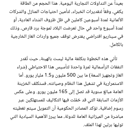
بعيداً عن التداولات التجارية اليومية. هذا الحجم من الطاقة
يكفي، وفقاً لتقديرات الخبراء، لتأمين احتياجات المنازل والشركات
الألمانية لمدة أسبوعين كاملين في ظل ظروف الشتاء العادية، أو
لمدة أسبوع واحد في حال تعرضت البلاد لموجة برد قارص، وذلك
في سيناريو افتراضي يفترض توقف جميع واردات الغاز الخارجية
بالكامل.
تأتي هذه الخطوة بتكلفة مالية ليست بالهينة، حيث تُقدر
النفقات الرأسمالية لمرة واحدة لتأسيس هذا الاحتياطي (شراء
الغاز وتجهيز السعة) ما بين 500 مليون و1.5 مليار يورو. أما
الاستمرارية في تشغيل هذا النظام وصيانته، فستكلف الخزينة
العامة مبالغ سنوية قد تصل إلى 165 مليون يورو. وعلى عكس
الأزمات السابقة التي قد حُمّلت فيها التكاليف للمستهلكين عبر
رسوم إضافية، تؤكد المصادر الحكومية أن التمويل سيتم تغطيته
مباشرة من الميزانية العامة للدولة، مما يبرز الأهمية السيادية التي
توليها برلين لهذا الملف.