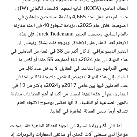
اللحوم المتخصصين. وتؤكد هذه النتيجة بيانات مركز تأمين
العمالة الماهرة (KOFA) التابع لـمعهد الاقتصاد الألماني (IW).،
حيث لم يتم شغل نحو 4,665 وظيفة بمرشحين مؤهلين في
المتوسط خلال عام 2025م، بزيادة تتجاوز 40 في المئة مقارنة
بالعام السابق. وبحسب الخبير Jurek Tiedemann، فإن هذه
الأرقام تُعد الأعلى على الإطلاق. ويرجع ذلك بشكل رئيسي إلى
التغير الديموغرافي، إذ كان أكثر من 38 في المئة من العاملين في
هذه المهنة في عام 2024م تبلغ أعمارهم 55 عامًا أو أكثر، ما
يعني اقترابهم من التقاعد. في المقابل، لا يدخل عدد كافٍ من
الشباب إلى هذه المهنة لتعويض النقص. ونتيجة لذلك، انخفض
عدد العاملين فيها بين عامي 2017م و2024م بأكثر من 19 في
المئة. ورغم أن هذه المهنة ليست من أكبر او أهم القطاعات مقارنة
بالمهن الصناعية أو التقنية، إلا أنها تعكس بوضوح الاتجاه العام
لتفاقم أزمة نقص العمالة الماهرة في ألمانيا.
أما ثاني أكبر زيادة نسبية في فجوة العمالة الماهرة فقد سُجلت
مؤخرًا لدى مشغلي آلات الحفر، أي سائقي الحفارات واللودرات. إذ