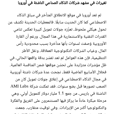
تغيرات في مشهد شركات الذكاء الصناعي الناشئة في أوروبا
لم تعد أوروبا في موقع الانطلاق المتأخر في سباق الذكاء
الاصطناعي كما كان الحديث سابقًا. فالمعطيات الحديثة تكشف عن
تحول هيكلي ملحوظ، تعزّزه جولات تمويل كبيرة تعكس تنامي
القدرات التقنية والاستثمارية في هذا المجال. ورغم أن القارة
الأوروبية وُصفت لسنوات بأنها متأخرة بسبب محدودية رأس
المال، وغياب الشركات التكنولوجية العملاقة، وثقل الأطر
التنظيمية، فإن هذه العوامل لم تعد تفسّر بدقة واقعها الحالي، في
ظل مؤشرات متزايدة على تحسّن موقعها ضمن المنافسة العالمية.
فخلال الأسابيع الماضية فقط، نجحت عدة شركات ناشئة أوروبية
في مجال الذكاء الاصطناعي في إغلاق جولات تمويل كان من
الصعب تصورها قبل بضع سنوات. فقد تمكنت شركة AMI Labs
الناشئة في باريس، من جمع 1.1 مليار دولار كتمويل أولي، وهي
مرحلة مبكرة عادةً ما يركز فيها المستثمرون على الفريق والفكرة
والتكنولوجيا أكثر من الإيرادات. وفي توقيت متقارب، جمعت