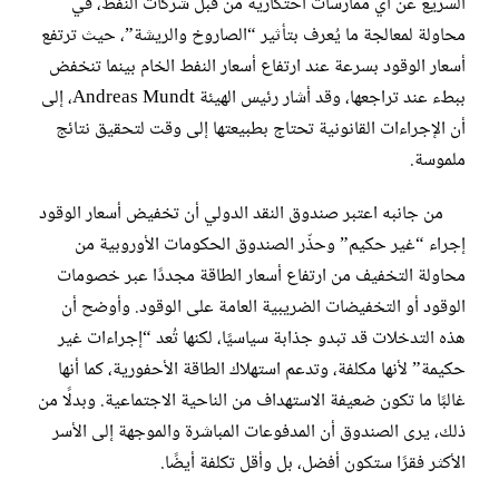
السريع عن أي ممارسات احتكارية من قبل شركات النفط، في
محاولة لمعالجة ما يُعرف بتأثير “الصاروخ والريشة”، حيث ترتفع
أسعار الوقود بسرعة عند ارتفاع أسعار النفط الخام بينما تنخفض
ببطء عند تراجعها، وقد أشار رئيس الهيئة Andreas Mundt، إلى
أن الإجراءات القانونية تحتاج بطبيعتها إلى وقت لتحقيق نتائج
ملموسة.
من جانبه اعتبر صندوق النقد الدولي أن تخفيض أسعار الوقود
إجراء “غير حكيم” وحذّر الصندوق الحكومات الأوروبية من
محاولة التخفيف من ارتفاع أسعار الطاقة مجددًا عبر خصومات
الوقود أو التخفيضات الضريبية العامة على الوقود. وأوضح أن
هذه التدخلات قد تبدو جذابة سياسيًا، لكنها تُعد “إجراءات غير
حكيمة” لأنها مكلفة، وتدعم استهلاك الطاقة الأحفورية، كما أنها
غالبًا ما تكون ضعيفة الاستهداف من الناحية الاجتماعية. وبدلًا من
ذلك، يرى الصندوق أن المدفوعات المباشرة والموجهة إلى الأسر
الأكثر فقرًا ستكون أفضل، بل وأقل تكلفة أيضًا.