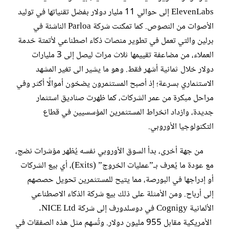
ElevenLabs إلى حوالي 11 مليار دولار بفضل تقنياتها في توليد
الأصوات من النصوص. كما تمكنت شركة Parloa الناشئة في
برلين والتي تعمل في تطوير منصات ذكاء اصطناعي لأتمتة خدمة
العملاء، من مضاعفة تقييمها ثلاث مرات ليصل إلى 3 مليارات
دولار خلال ثمانية أشهر فقط. وهو ما يشير الى تغير المشهد
الاستثماري بسرعة؛ إذ أصبح المستثمرون يضخون أموالًا أكثر وفي
مراحل مبكرة من عمر الشركات، كما ظهرت صناديق استثمار
جديدة، وازداد انخراط المستثمرين المؤسسيين في قطاع
التكنولوجيا الأوروبي.
من جهة أخرى، بدأ السوق الأوروبي نفسه يُظهر مؤشرات نضج،
مع عودة ما يُعرف بـ”عمليات الخروج” (Exits)، أي بيع الشركات
أو إدراجها في البورصة، مما يتيح للمستثمرين تحويل حصصهم
إلى أرباح. ومن الأمثلة على ذلك بيع شركة الذكاء الاصطناعي
الألمانية Cognigy في دوسلدورف إلى شركة NICE Ltd.
الأمريكية مقابل 955 مليون دولار. وتُسهم مثل هذه الصفقات في