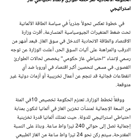
الحكومة الاتحادية تُقر خطة طوارئ لإنشاء احتياطي غاز
استراتيجي
في خطوة تعكس تحولاً جذرياً في سياسة الطاقة الألمانية
تحت ضغط المتغيرات الجيوسياسية المتسارعة، أقرت وزارة
الاقتصاد والطاقة الاتحادية التدخل في سوق الغاز. فبعد أشهر من
الترقب والمراهنة على آليات السوق الحر، أعلنت الوزارة عن توجه
رسمي لإنشاء “احتياطي غاز حكومي” يخصص لحالات الطوارئ
القصوى، في مسعى لتحصين أكبر اقتصاد في أوروبا ضد أي
انقطاعات فجائية قد تنجم عن أعمال تخريبية أو أزمات دولية غير
متوقعة.
ووفقاً لخطط الوزارة، تعتزم الحكومة تخصيص 10في المئة
من السعة الإجمالية لمنشآت تخزين الغاز في ألمانيا لتكون بمثابة
احتياطي استراتيجي للدولة. حيث تمتلك ألمانيا قدرة تخزينية
إجمالية تصل إلى حوالي 240 تيرا واط ساعة. وبناءً على النسبة
المقترحة، سيتم ركن نحو 24 تيرا واط ساعة من الغاز الطبيعي