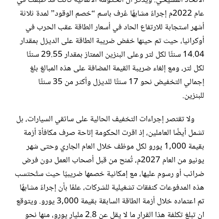
الاتحاد المسيحي. ويُذكر أن الحكومة الألمانية كانت قد طبقت في
عام 2022م إجراءً مشابهًا عُرف باسم “خصم الوقود” لمدة ثلاثة
أشهر استجابة للارتفاع الحاد في أسعار الطاقة عقب الحرب في
أوكرانيا، حيث تم حينها خفض ضريبة الطاقة على الديزل بمقدار
14.04 سنتًا لكل لتر وعلى البنزين الممتاز بمقدار 29.55 سنتًا
لكل لتر، ومع إلغاء ضريبة القيمة المضافة على هذه المبالغ بلغ
إجمالي التخفيض نحو 17 سنتًا للديزل وأكثر من 35 سنتًا
للبنزين.
ولا تقتصر إجراءات التخفيف الحالية على سائقي السيارات، بل
تشمل أيضًا العاملين، إذ اقرت الحكومة إتاحة صرف مكافأة أزمة
بقيمة 1,000 يورو لكل موظف خلال العام الجاري وحتى شهر
يونيو من العام 2027م، تُمنح من قبل أصحاب العمل دون فرض
ضرائب أو رسوم عليها، مع إمكانية خصمها ضريبيًا حيث ستُحتسب
هذه المدفوعات كنفقات تشغيلية للشركات، علمًا بأن إجراءً مشابهًا
تم اعتماده خلال أزمة الطاقة السابقة بقيمة 3,000 يورو. ويتوقع
ان تبلغ تكلفة هذا القرار ما لا يقل عن 2.8 مليار يورو، منها نحو