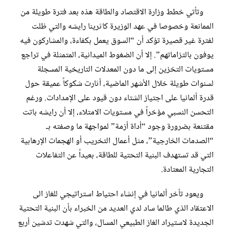
وتأتي خطط وزارة الاقتصاد والطاقة هذه بعد فترة طويلة من
الممانعة وخصوصا في عهد الوزيرة كاثرينا رايشه والتي ظلت
لفترة غير قصيرة تؤكد أن “السوق يعمل بكفاءة، والمشاركون فيه
يوفون بالتزاماتهم”. إلا أن الضغوط الميدانية، المتمثلة في تراجع
مستويات التخزين إلى ما دون المعدلات التاريخية المسجلة
لسنوات طويلة خلال الأشهر الماضية، أثارت شكوكاً عميقة حول
قدرة ألمانيا على اجتياز الشتاء دون قيود على الإمدادات. ورغم
التحسن النسبي مؤخراً في مستويات الامتلاء، إلا أن رايشه باتت
مقتنعة بضرورة وجود “أداة أزمة” لمواجهة ما وصفته بـ
“الصدمات الخارجية”، مثل أعمال التخريب أو الهجمات الإرهابية
التي قد تستهدف البنية التحتية للطاقة، بعيداً عن التفاعلات
التجارية المعتادة.
ويعود تأخر ألمانيا في إنشاء احتياط استراتيجي للغاز الى
الاعتقاد الذي طالما ساد لدي العديد من الخبراء بأن البنية التحتية
الجديدة لاستيراد الغاز الطبيعي المسال، والتي شهدت تدشين أربع