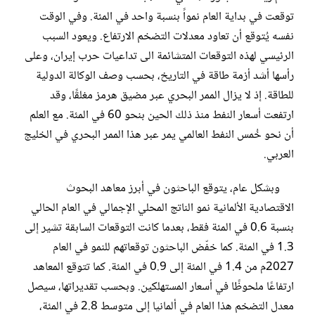
توقعت في بداية العام نمواً بنسبة واحد في المئة. وفي الوقت
نفسه يُتوقع أن تعاود معدلات التضخم الارتفاع. ويعود السبب
الرئيسي لهذه التوقعات المتشائمة الى تداعيات حرب إيران، وعلى
رأسها أشد أزمة طاقة في التاريخ، بحسب وصف الوكالة الدولية
للطاقة. إذ لا يزال الممر البحري عبر مضيق هرمز مغلقًا، وقد
ارتفعت أسعار النفط منذ ذلك الحين بنحو 60 في المئة. مع العلم
أن نحو خُمس النفط العالمي يمر عبر هذا الممر البحري في الخليج
العربي.
وبشكل عام، يتوقع الباحثون في أبرز معاهد البحوث
الاقتصادية الألمانية نمو الناتج المحلي الإجمالي في العام الحالي
بنسبة 0.6 في المئة فقط، بعدما كانت التوقعات السابقة تشير إلى
1.3 في المئة. كما خفّض الباحثون توقعاتهم للنمو في العام
2027م من 1.4 في المئة إلى 0.9 في المئة. كما تتوقع المعاهد
ارتفاعًا ملحوظًا في أسعار المستهلكين. وبحسب تقديراتها، سيصل
معدل التضخم هذا العام في ألمانيا إلى متوسط 2.8 في المئة،