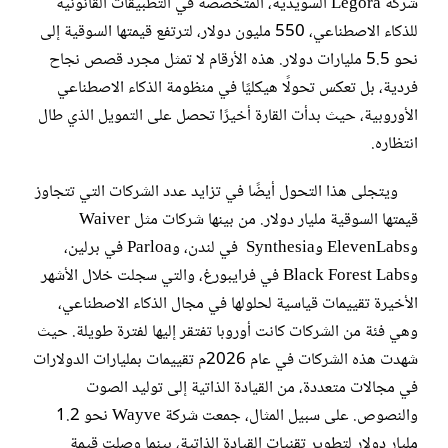
شركة Legora السويدية، المتخصصة في التطبيقات القانونية
للذكاء الاصطناعي، 550 مليون دولار، لترتفع قيمتها السوقية إلى
نحو 5.5 مليارات دولار. هذه الأرقام لا تمثل مجرد قصص نجاح
فردية، بل تعكس تحولًا هيكليًا في منظومة الذكاء الاصطناعي
الأوروبية، حيث بدأت القارة أخيرًا تحصل على التمويل الذي طال
انتظاره.
ويتجلى هذا التحول أيضًا في تزايد عدد الشركات التي تتجاوز
قيمتها السوقية مليار دولار. من بينها شركات مثل Waiver
وElevenLabs وSynthesia في لندن، وParloa في برلين،
وBlack Forest Labs في فرايبورغ، والتي سجلت خلال الأشهر
الأخيرة تقييمات قياسية لحلولها في مجال الذكاء الاصطناعي،
وهي فئة من الشركات كانت أوروبا تفتقر إليها لفترة طويلة. حيث
شهدت هذه الشركات في عام 2026م تقييمات بمليارات الدولارات
في مجالات متعددة، من القيادة الذاتية إلى توليد الصوت
والنصوص. على سبيل المثال، جمعت شركة Wayve نحو 1.2
مليار دولار لتطوير تقنيات القيادة الذاتية، بينما وصلت قيمة