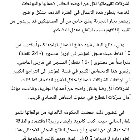
الشركات تقييماتها لكل من الوضع الحالي لأعمالها والتوقعات
الخاصة بتطور هذه الاعمال في الفترة القادمة بشكل واضح.
ويشعر تجار التجزئة بقلق خاص من أن المستهلكين قد يزيدون من
تقييد إنفاقهم بسبب ارتفاع معدل التضخم.
وفي قطاع البناء، شهد مناخ الأعمال تراجعا كبيراً يقترب من
10 نقاط حيث سجل المؤشر في ابريل مستوى (- 24 نقطة)
متراجعاً عن مستوى ( -15 نقطة) المسجل في مارس الماضي،
ويُعزى هذا الانخفاض الكبير في قيمة المؤشر الى التراجع الكبير
في توقعات الشركات لأعمالها خلال الأشهر القادمة. كما كانت
الشركات أقل رضا بشكل واضح عن أعمالها الجارية، وتلاشت مؤقتًا
آمال شركات القطاع في حدوث انتعاش اقتصادي قريب.
في غضون ذلك خفضت الحكومة الألمانية من توقعاتها للنمو
للعام الحالي حيث اكدت كاترينا رايشه، وزيرة الاقتصاد والطاقة
الاتحادية، ان من المتوقع أن يسجل الناتج المحلي الإجمالي هذا
العام زيادة لا تتجاوز 0.5 في المئة، بعدما كانت الحكومة قد