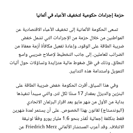
حزمة إجراءات حكومية لتخفيف الأعباء في ألمانيا
تسعى الحكومة الألمانية إلى تخفيف الأعباء الاقتصادية عن
المواطنين من خلال حزمة من الإجراءات التي تشمل خفض
ضريبة الطاقة على الوقود، وإعادة تفعيل مكافأة أزمة معفاة من
الضرائب للعاملين، إلى جانب التخطيط لإصلاح ضريبي واسع
النطاق، وذلك في ظل ضغوط مالية متزايدة وتساؤلات حول آليات
التمويل واستدامة هذه التدابير.
وفي هذا السياق، أقرت الحكومة خفض ضريبة الطاقة على
البنزين والديزل بمقدار 17 سنتًا لكل لتر، والتي سيبدأ تنفيذها
بداية من الأول من شهر مايو بعد اقرار البرلمان الاتحادي
(البوندستاج) لقانون بهذا الخصوص. على أن يستمر لمدة شهرين
فقط بتكلفة إجمالية تُقدّر بنحو 1.6 مليار يورو وفقًا لوثيقة
الائتلاف. وقد أعرب المستشار الألماني Friedrich Merz عن