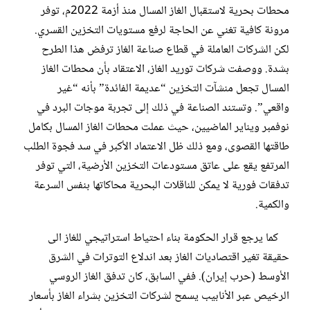
محطات بحرية لاستقبال الغاز المسال منذ أزمة 2022م، توفر
مرونة كافية تغني عن الحاجة لرفع مستويات التخزين القسري.
لكن الشركات العاملة في قطاع صناعة الغاز ترفض هذا الطرح
بشدة. ووصفت شركات توريد الغاز، الاعتقاد بأن محطات الغاز
المسال تجعل منشآت التخزين “عديمة الفائدة” بأنه “غير
واقعي”. وتستند الصناعة في ذلك إلى تجربة موجات البرد في
نوفمبر ويناير الماضيين، حيث عملت محطات الغاز المسال بكامل
طاقتها القصوى، ومع ذلك ظل الاعتماد الأكبر في سد فجوة الطلب
المرتفع يقع على عاتق مستودعات التخزين الأرضية، التي توفر
تدفقات فورية لا يمكن للناقلات البحرية محاكاتها بنفس السرعة
والكمية.
كما يرجع قرار الحكومة بناء احتياط استراتيجي للغاز الى
حقيقة تغير اقتصاديات الغاز بعد اندلاع التوترات في الشرق
الأوسط (حرب إيران). ففي السابق، كان تدفق الغاز الروسي
الرخيص عبر الأنابيب يسمح لشركات التخزين بشراء الغاز بأسعار