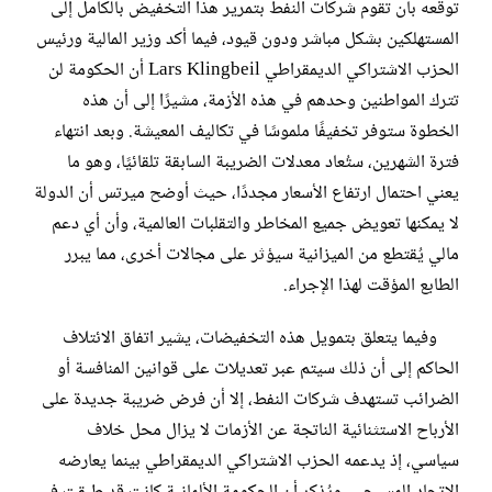
توقعه بأن تقوم شركات النفط بتمرير هذا التخفيض بالكامل إلى
المستهلكين بشكل مباشر ودون قيود، فيما أكد وزير المالية ورئيس
الحزب الاشتراكي الديمقراطي Lars Klingbeil أن الحكومة لن
تترك المواطنين وحدهم في هذه الأزمة، مشيرًا إلى أن هذه
الخطوة ستوفر تخفيفًا ملموسًا في تكاليف المعيشة. وبعد انتهاء
فترة الشهرين، ستُعاد معدلات الضريبة السابقة تلقائيًا، وهو ما
يعني احتمال ارتفاع الأسعار مجددًا، حيث أوضح ميرتس أن الدولة
لا يمكنها تعويض جميع المخاطر والتقلبات العالمية، وأن أي دعم
مالي يُقتطع من الميزانية سيؤثر على مجالات أخرى، مما يبرر
الطابع المؤقت لهذا الإجراء.
وفيما يتعلق بتمويل هذه التخفيضات، يشير اتفاق الائتلاف
الحاكم إلى أن ذلك سيتم عبر تعديلات على قوانين المنافسة أو
الضرائب تستهدف شركات النفط، إلا أن فرض ضريبة جديدة على
الأرباح الاستثنائية الناتجة عن الأزمات لا يزال محل خلاف
سياسي، إذ يدعمه الحزب الاشتراكي الديمقراطي بينما يعارضه