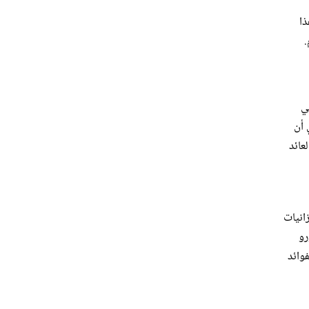
ذا
.
ي
 أن
طويلة شكّلت العامل الأكثر تأثيرًا في تراجع مؤشرات العائد على الأصول (ROA) والعائد
انيات
 مقابلها إلى دفع 1.5 مليار يورو
وائد