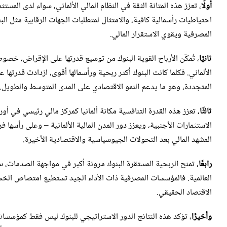
أولًا
، تعزز هذه المتانة الثقة في النظام المالي الألماني، سواء لدى المست
المصرفية ويقوي الاستقرار المالي.
ثانيًا
، تُمكّن الأرباح القوية البنوك من توسيع قدرتها على الإقراض، خص
الألماني. فكلما كانت البنوك أكثر ربحية ورأسمالها أقوى، ازدادت قدرتها
المتجددة، وهو ما يدعم النمو الاقتصادي على المدى المتوسط والطويل.
ثالثًا
، تعزز هذه القدرة التنافسية مكانة ألمانيا كمركز مالي رئيسي في 
الاستثمارات الأجنبية، ويعزز دور المدن المالية الألمانية – وعلى رأسه
المشهد المالي بعد التحولات الجيوسياسية والاقتصادية الأخيرة.
رابعًا
، تمنح الربحية المستقرة البنوك مرونة أكبر في مواجهة الصدمات، 
العالمية. فالمؤسسات المصرفية ذات الأداء الجيد تستطيع امتصاص الخسا
الاقتصاد الحقيقي.
وأخيرًا
، تؤكد هذه النتائج الدور الاستراتيجي للبنوك ليس فقط كمؤسسات