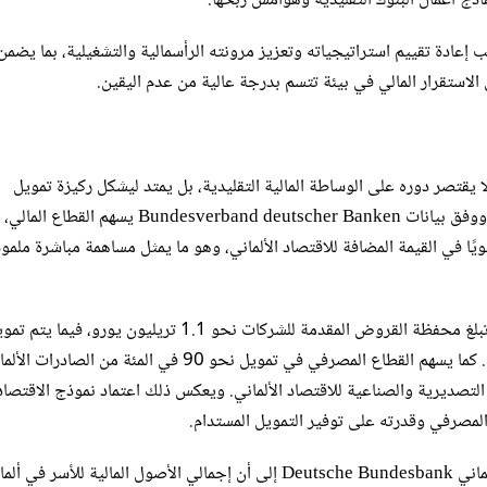
اذج أعمال البنوك التقليدية وهوامش ربحها.
إعادة تقييم استراتيجياته وتعزيز مرونته الرأسمالية والتشغيلية، بما يضمن
الاستقرار المالي في بيئة تتسم بدرجة عالية من عدم اليقين.
لا يقتصر دوره على الوساطة المالية التقليدية، بل يمتد ليشكل ركيزة تمويل
الاستثمار والإنتاج والتجارة الخارجية، فضلًا عن دعمه للاستقرار المالي. ووفق بيانات Bundesverband deutscher Banken 
وهره، بما يتراوح بين 73 و75 مليار يورو سنويًا في القيمة المضافة للاقتصاد الألماني، وهو ما يمثل مساهمة مباشرة 
وتتجلى الأهمية الاقتصادية للقطاع بشكل أوضح في دوره التمويلي؛ إذ تبلغ محفظة القروض المقدمة للشركات نحو 1.1 تريليون يورو، فيما 
قرابة 80 في المئة من احتياجات الشركات الائتمانية عبر البنوك المحلية. كما يسهم القطاع المصرفي في تمويل نحو 90 في الم
ة التصديرية والصناعية للاقتصاد الألماني. ويعكس ذلك اعتماد نموذج الاقتصاد
 المصرفي وقدرته على توفير التمويل المستدام.
أما على صعيد الودائع والأصول المالية، فتشير بيانات البنك المركزي الألماني Deutsche Bundesbank إلى أن إجمالي الأصول المالية للأ