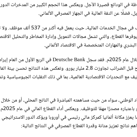
الربع الأول من عام 2025م، مع زيادة ملحوظة في الودائع قصيرة الأجل. ويعكس هذا الحجم الكبير من المدخرات الدور
، فضلًا عن الثقة العالية في الجهاز المصرفي الألماني.
ومن زاوية سوق العمل، يُعد القطاع المصرفي أحد أهم قطاعات التوظيف في مجال الخدمات المالية، حيث يعمل ف
فرها القطاع، والتي تشمل مجالات التمويل وإدارة المخاطر والتحليل الاقتص
ل البشري والمهارات المتخصصة في الاقتصاد الألماني.
وعلى مستوى الأداء المالي، أظهرت البنوك الألمانية الكبرى نتائج قوية خلال عام 2025م. فقد سجل Deutsche Bank في الربع الأول من
بلغت نحو 8.5 مليار يورو، وهو من أعلى المستويات خلال عقد، مع أرباح قبل الضرائب تجاوزت 2.8 مليار يورو. وتعكس هذه النتائج تحسن بيئ
يف مع التحديات الاقتصادية العالمية، بما في ذلك التقلبات الجيوسياسية وت
اد الوطني، سواء من حيث مساهمته المباشرة في الناتج المحلي، أو من خلال 
الواسع للشركات والصادرات، أو عب
يعزز مكانة ألمانيا كمركز مالي رئيسي في أوروبا ويؤكد الدور الاستراتيجي ل
م نتائج تعزيز متانة وقدرة القطاع المصرفي في النتائج التالية: