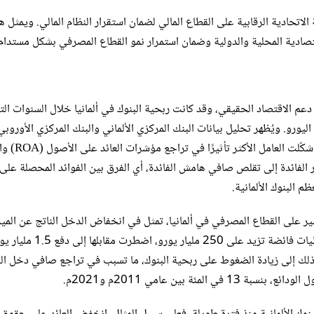
 الاتحادية الرقابية على القطاع المالي لضمان استقرار النظام المالي. ويمثل ه
اقتصادية المحلية والدولية وضمان استمرار نمو القطاع المصرفي بشكل مستدام
دعم الاقتصاد الحقيقي، وقد كانت ربحية البنوك في ألمانيا خلال السنوات الت
منطقة اليورو. ويُظهر تحليل بيانات البنك المركزي الألماني والبنك المركزي الأوروبي
بيئة أسعار الفائدة المنخفضة، بل والسلبية التي استمرت لسنوات 
دى انخفاض أسعار الفائدة إلى تقلص صافي هامش الفائدة، أي الفرق بين الفوائد المحصلة على
 البنوك الألمانية.
 كبير على القطاع المصرفي في ألمانيا، تمثل في انخفاض الدخل الناتج عن الميز
العمومية. فعلى سبيل المثال، احتفظت البنوك في عام 2021م، باحتياطيات فائضة تزيد على 250 مليار يورو، اضطرت
 ذلك إلى زيادة الضغوط على ربحية البنوك، ما تسبب في تراجع صافي دخل الف
 بين عامي 2011م و2021م.