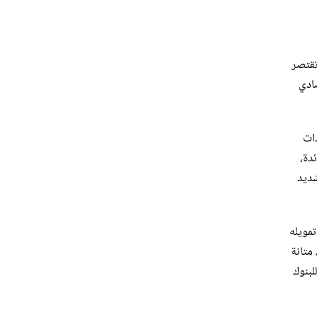
يه أكثر من 537 ألف موظف. ولا تقتصر
ادي
 العام إيرادات
ة الفائدة،
شديد
تمويله
ر دوره في إدارة المدخرات الخاصة، أو باعتباره مصدرًا مهمًا للتوظيف. ويعكس أداء القطاع المالي في عام 2025م، متانة
لبنوك