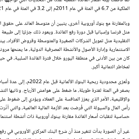
كما فاقمت بيئة أسعار الفائدة الصعبة عددًا من التحديات التي تواجهها ا
الملكية من 6.7 في المئة في عام 2011م إلى 3.2 في المئة في عام 2021م، وفقًا لبيانات البنك المركزي الألماني.
وبالمقارنة مع بنوك أوروبية أخرى، يتبين أن متوسط العائد على حقوق ال
مثل فرنسا وإسبانيا قبل دورة رفع الفائدة. ويعود ذلك جزئيًا إلى طبيع
التقليدية مثل تمويل الشركات الصغيرة والمتوسطة وقروض الأفراد، بينم
الاستثمارية وإدارة الأصول والأنشطة المصرفية الدولية، ما يمنحها مرو
كان من بين الأدنى في منطقة اليورو خلال فترة الفائدة السلبية، في ح
لمخاطر ائتمانية أكبر.
وتُعزى محدودية ربحية الب
بصفر في المئة لفترة طويلة، ما ضغط على هوامش الأرباح. وثانيها التش
والإقليمية، الأمر الذي يعزز المنافسة على العملاء ويؤدي إلى ضغوط على
رأس المال والسيولة التي فُرضت بعد الأزمة المالية العالمية، والتي أثّ
حساسية لتقلبات أسعار الفائدة مقارنة ببنوك أوروبية ذات أنشطة استثما