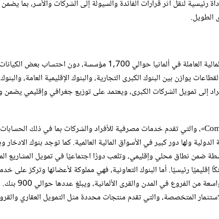
اة رئيسية لنقل أثر قرارات الفائدة والسيولة إلى الشركات والأسر، بما يضمن
ى الطويل.
وفقًا لآخر الإحصاءات من البنك المركزي الألماني، يبلغ عدد المؤسسات المالية العاملة في ألمانيا حوالي 1,700 مؤسسة، دون احتساب بعض الكيانا
طاعات يوازن بين البنوك الكبرى التجارية، والبنوك الإقليمية العامة، والبنوك
فراد إلى تمويل الشركات الكبرى، ويعتمد على توزيع جغرافي وإقليمي يضمن
تشمل البنوك التجارية الخاصة مثل «Deutsche Bank» و»Commerzbank»، والتي تقدم خدمات مصرفية للأفراد والشركات بما في ذلك الحسابات
 الدولية ولها دور كبير في الأسواق المالية العالمية. كما توجد بنوك الادخار و
سطة ضمن نطاق محلي وإقليمي، وتلعب دورًا اجتماعيًا في تمويل المشاريع الم
نية التحتية، حيث يبلغ عددها حوالي 400 بنك ادخار محلي و11 بنكًا إقليميًا رئيسيًا. أما البنوك التعاونية، فهي مملوكة لأعضائها وتركز على خد
المجتمع المحلي والعملاء من الأفراد والشركات الصغيرة، وتمتلك شبكة وا
الاستثمار المتخصصة، والتي تقدم منتجات محددة مثل التمويل العقاري والق