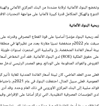
وتخضع البنوك الألمانية لرقابة مشددة من البنك المركزي الألماني والهيئة
التنوع والهيكل المتكامل قدرة كبيرة لألمانيا على مواجهة التحديات ال
ربحية البنوك الألمانية
تُعد ربحية البنوك مؤشرًا أساسيًا على قوة القطاع المصرفي وقدرته على 
سبقت عام 2022م منخفضة نسبيًا مقارنة بعدد من نظيراتها في 
على حقوق الملكية (ROE) لدى البنوك الألمانية. فقد أ
القروض والفوائد المدفوعة على الودائع، وهو المصدر الرئيسي لدخل معظم
فعلى مدى العقد الماضي، كان لبيئة أسعار الفائدة المتدنية للغاية تأثير
فوائد سلبية إلى البنك المركزي الأوروبي في ذلك العام وحده. وقد أدى
لدى المؤسسات المصرفية التقليدية، التي تركز أساسًا على الإقراض وقبول الودائع، بنسبة 13 في المئة