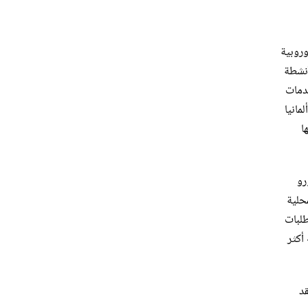
وروبية
أنشطة
خدمات
مانيا
ا
ورو
حلية
طلبات
أكثر
رو. فقد