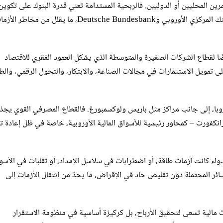
ثمرين المحليين أو الدوليين. فالربحية المستدامة تعني قدرة البنوك على تكوين
احتياطيات رأسمالية كافية، والامتثال لمتطلبات الجهات الرقابية مثل البنك المركزي الأوروبي وDeutsche Bundesbank، ما يقلل من مخاطر
وصًا لقطاع الشركات الصغيرة والمتوسطة الذي يشكل العمود الفقري للاقتصاد
 على تمويل الاستثمارات في مجالات الصناعة، والابتكار، والتحول الرقمي، والط
أوروبا، إلى جانب مراكز مثل باريس ولوكسمبورغ. فالقطاع المصرفي القوي يج
ا فرانكفورت – كمحاور رئيسية للأسواق المالية الأوروبية، خاصة في ظل إعادة 
سواء كانت أزمات طاقة، أو اضطرابات في سلاسل الإمداد، أو تقلبات في الأسو
ئر المحتملة دون تقليص حاد في الإقراض، ما يحدّ من انتقال الأزمات إلى
 مالية تسعى لتحقيق الأرباح، بل كركيزة أساسية في منظومة الاستقرار