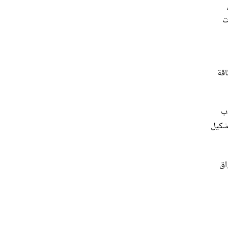
 الأزمات
اقة
ذب
تشكيل
اق