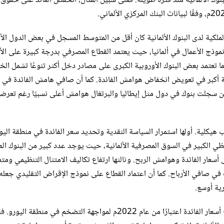
لبنوك الألمانية منذ فترة طويلة. فعلى سبيل المثال، انخفض العائد على حقوق
ملكية لدى البنوك الألمانية كان أقل من المتوسط المسجل في بعض الدول الأ
ة نموذج الأعمال في ألمانيا، حيث يعتمد القطاع المصرفي بدرجة كبيرة على ال
ا تعتمد بعض البنوك الأوروبية الكبرى على مصادر دخل أكثر تنوعًا تشمل ال
نة أكبر في تعويض انخفاض هوامش الفائدة. كما أن صافي هامش الفائدة في أل
ين سجلت بنوك في دول مثل إيطاليا والبرتغال هوامش أعلى نسبيًا رغم تعرضه
نوك الألمانية قبل عام 2022م، إلى عدة أسباب هيكلية. أولها استمرار السياسة النقدية وتحديد سعر الفائدة في منطقة الي
ظي الكبير في السوق المصرفية الألمانية، حيث يوجد عدد كبير من البنوك الم
 أسعار الفائدة وهوامش الربح. وثالثها ارتفاع تكاليف الامتثال التنظيمي ومت
رت في صافي الأرباح. كما أن اعتماد القطاع على نموذج الإقراض التقليدي جعله 
رية أوسع.
غير أن الصورة بدأت تتغير منذ أن شرع البنك المركزي الأوروبي في رفع أسعار الفائدة اعتبارًا من عام 2022م لمواجهة التضخم في منطقة اليو