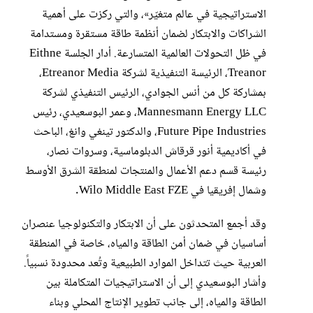
الاستراتيجية في عالم متغيّر»، والتي ركزت على أهمية
الشراكات والابتكار لضمان أنظمة طاقة مستقرة ومستدامة
في ظل التحولات العالمية المتسارعة. أدار الجلسة Eithne
Treanor، الرئيسة التنفيذية لشركة Etreanor Media،
بمشاركة كل من أنس الجوادي، الرئيس التنفيذي لشركة
Mannesmann Energy LLC، وعمر البوسعيدي، رئيس
Future Pipe Industries، والدكتور تينغي وانغ، الباحث
في أكاديمية أنور قرقاش الدبلوماسية، وسروات نصار،
رئيسة قسم دعم الأعمال والمنتجات لمنطقة الشرق الأوسط
وشمال إفريقيا في Wilo Middle East FZE.
وقد أجمع المتحدثون على أن الابتكار والتكنولوجيا عنصران
أساسيان في ضمان أمن الطاقة والمياه، خاصة في المنطقة
العربية حيث تتداخل الموارد الطبيعية وتُعد محدودة نسبياً.
وأشار البوسعيدي إلى أن الاستراتيجيات المتكاملة بين
الطاقة والمياه، إلى جانب تطوير الإنتاج المحلي وبناء