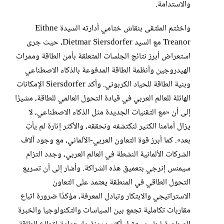
والاستدامة.
واختُتم الملتقى بنقاش ختامي أدارته السيدة Eithne
Treanor مع السيد Dietmar Siersdorfer، حيث جرى
استعراض أبرز نتائج الجلسات المتعلقة بأمن الطاقة وممرات
الهيدروجين وأنظمة الطاقة المدفوعة بالذكاء الاصطناعي
وبنية الطاقة للحياد الكربوني. وأكد Siersdorfer الإمكانات
الهائلة للعالم العربي في قيادة التحول العالمي للطاقة، مشيرًا
إلى أن «مع التقنيات الجديدة مثل الذكاء الاصطناعي، لا
يزال أمامنا الكثير لنكتشفه ونحققه، والأكثر إثارة لم يأتِ
بعد». كما أبرز قوة التعاون العربي-الألماني، مع وجود آلاف
الشركات الألمانية النشطة في العالم العربي، وجدد التزام
سيمنس إنرجي بتعميق هذه الشراكة. وأشار إلى أن تسريع
التحول الطاقي في المنطقة يعتمد على التعاون
الاستراتيجي والابتكار وتبادل المعرفة، مؤكدًا ضرورة اتباع
مقاربات تكاملية تجمع بين السياسات والتكنولوجيا والخبرة