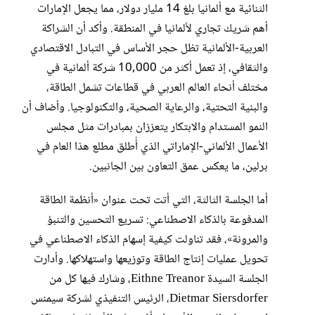
الثنائية مع ألمانيا بلغ 14 مليار دولار، مما يجعل الإمارات
أهم شريك تجاري لألمانيا في المنطقة. وأكد أن الشراكة
العربية-الألمانية تظل حجر الأساس في التبادل الاقتصادي
والثقافي، إذ تعمل أكثر من 10,000 شركة ألمانية في
مختلف أنحاء العالم العربي في قطاعات تشمل الطاقة،
والبنية التحتية، والرعاية الصحية، والتكنولوجيا. وأضاف أن
النمو المستدام والابتكار يتعززان بمبادرات مثل مجلس
الأعمال الألماني-الإماراتي الذي أُطلق مطلع هذا العام في
برلين، ما يعكس عمق التعاون بين الجانبين.
أما الجلسة الثالثة، التي أتت تحت عنوان «أنظمة الطاقة
المدفوعة بالذكاء الاصطناعي: تسريع التحسين والتنبؤ
والمرونة»، فقد تناولت كيفية إسهام الذكاء الاصطناعي في
تحويل عمليات إنتاج الطاقة وتوزيعها واستهلاكها. وأدارت
الجلسة السيدة Eithne Treanor، وشارك فيها كل من
Dietmar Siersdorfer، الرئيس التنفيذي لشركة سيمنس