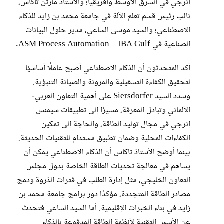
إنرجي في الشرق الأوسط وأفريقيا؛ والأستاذ مارتن تاكاش،
نائب رئيس قسم تعلم الآلة في جامعة محمد بن زايد للذكاء
الاصطناعي؛ والسيد موسى الساعي، مدير حلول البيانات
الصناعية في ASM Process Automation – IBA Gulf.
أكد المتحدثون أن الذكاء الاصطناعي أصبح عاملًا أساسيًا
لتحقيق الكفاءة التشغيلية والمرونة والصيانة التنبؤية.
وشدد السيد Siersdorfer على أهمية التعاون العربي-
الألماني وتبادل المعرفة، مشيرًا إلى تطبيقات سيمنس
إنرجي في مجال توليد الطاقة، والحاجة إلى تمكين
الكفاءات المحلية وضمان تطبيق مستدام للتقنيات الحديثة.
بينما أوضح الأستاذ تاكاش أن الذكاء الاصطناعي يمكن أن
يساهم في معالجة تحديات الطاقة الخاصة بدول مجلس
التعاون الخليجي، مثل إدارة الطلب في فترات الذروة ودمج
مصادر الطاقة المتجددة، مؤكدًا دور برامج جامعة محمد بن
زايد في بناء الخبرات الإقليمية. أما السيد الساعي فتحدث
عن الأسس التقنية لأنظمة الطاقة المدفوعة بالذكاء