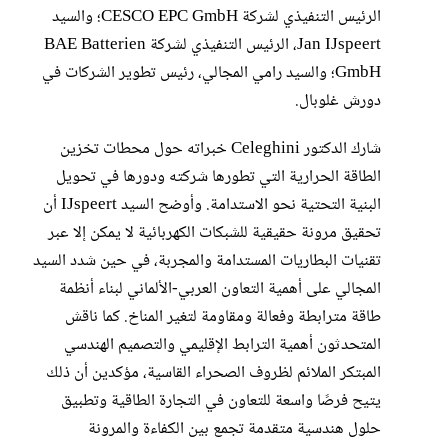
الرئيس التنفيذي لشركة CESCO EPC GmbH؛ والسيد
Jan IJspeert، الرئيس التنفيذي لشركة BAE Batterien
GmbH؛ والسيد رامي المجالي، رئيس تطوير الشركات في
دورش غلوبال.
شارك الدكتور Celeghini خبراته حول محطات تخزين
الطاقة الحرارية التي تطورها شركته ودورها في تحويل
البنية التحتية نحو الاستدامة. وأوضح السيد IJspeert أن
تحقيق مرونة حقيقية للشبكات الكهربائية لا يمكن إلا عبر
تقنيات البطاريات المستدامة والمجربة، في حين شدد السيد
المجالي على أهمية التعاون العربي-الألماني لبناء أنظمة
طاقة مترابطة وفعالة ومقاومة لتغير المناخ. كما ناقش
المتحدثون أهمية الترابط الإقليمي والتصميم الهندسي
المبتكر الملائم لظروف الصحراء القاسية، مؤكدين أن ذلك
يتيح فرصًا واسعة للتعاون في التجارة الطاقية وتطبيق
حلول هندسية متقدمة تجمع بين الكفاءة والمرونة