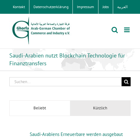
Zum
Kontakt
Datenschutzerklärung
Impressum
Jobs
العربية
Inhalt
springen
Saudi-Arabien nutzt Blockchain Technologie für
Finanztransfers
Suche
nach:
Beliebt
Kürzlich
Saudi-Arabiens Erneuerbare werden ausgebaut