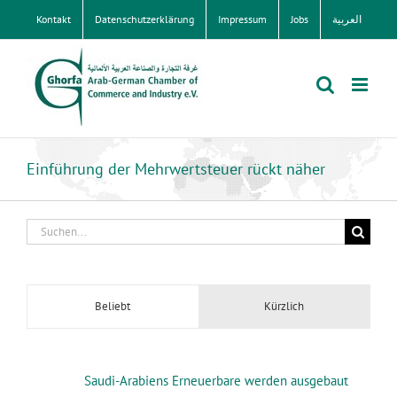
Zum
Kontakt
Datenschutzerklärung
Impressum
Jobs
العربية
Inhalt
springen
Einführung der Mehrwertsteuer rückt näher
Suche
nach:
Beliebt
Kürzlich
Saudi-Arabiens Erneuerbare werden ausgebaut