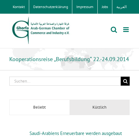
Zum
Kontakt
Datenschutzerklärung
Impressum
Jobs
العربية
Inhalt
springen
Kooperationsreise „Berufsbildung“ 22.-24.09.2014
Suche
nach:
Beliebt
Kürzlich
Saudi-Arabiens Erneuerbare werden ausgebaut