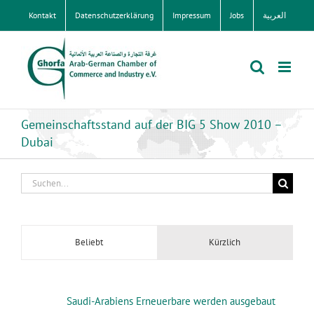
Zum
Kontakt
Datenschutzerklärung
Impressum
Jobs
العربية
Inhalt
springen
Gemeinschaftsstand auf der BIG 5 Show 2010 –
Dubai
Suche
nach:
Beliebt
Kürzlich
Saudi-Arabiens Erneuerbare werden ausgebaut