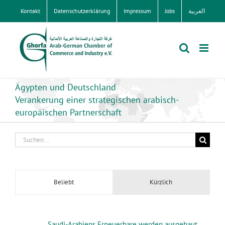
Zum
Kontakt
Datenschutzerklärung
Impressum
Jobs
العربية
Inhalt
springen
Ägypten und Deutschland
Verankerung einer strategischen arabisch-
europäischen Partnerschaft
Suche
nach:
Beliebt
Kürzlich
Saudi-Arabiens Erneuerbare werden ausgebaut