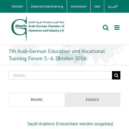
Zum
Kontakt
Datenschutzerklärung
Impressum
Jobs
العربية
Inhalt
springen
7th Arab-German Education and Vocational
Training Forum 5.- 6. Oktober 2016
Suche
nach:
Beliebt
Kürzlich
Saudi-Arabiens Erneuerbare werden ausgebaut