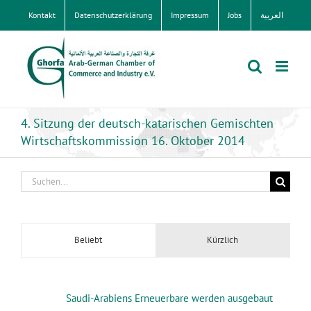
Zum
Kontakt
Datenschutzerklärung
Impressum
Jobs
العربية
Inhalt
springen
4. Sitzung der deutsch-katarischen Gemischten
Wirtschaftskommission 16. Oktober 2014
Suche
nach:
Beliebt
Kürzlich
Saudi-Arabiens Erneuerbare werden ausgebaut