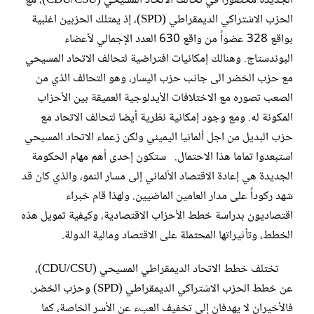
الجديدة محصوراً في تحالف الاتحاد المسيحي (CDU/CSU)، مع
الحزب الاشتراكي الديمقراطي (SPD)، إذ يمتلك الحزبين اغلبية
بواقع 328 عضواً من واقع 630 العدد الإجمالي لأعضاء
البوندستاج. وهنالك إمكانيات افتراضية لتحالف الاتحاد المسيحي
مع حزب الخضر الى جانب حزب اليسار، وهو التحالف الذي من
الصعب تصوره مع الاختلافات الأيدلوجية العميقة بين الأحزاب
المكونة له. ومع وجود إمكانية نظرية أيضا لتحالف الاتحاد مع
حزب البديل من اجل ألمانيا اليميني ولكن زعماء الاتحاد المسيحي
استبعدوا تماما هذا الاحتمال. ستكون إحدى أهم مهام الحكومة
الجديدة هي إعادة الاقتصاد الألماني إلى مسار النمو، والذي كان قد
شهد ركوداً على مدار العامين الماضيين. ولهذا قام خبراء
اقتصاديون بدراسة خطط الأحزاب الاقتصادية، وكيفية تمويل هذه
الخطط، وتأثيراتها المحتملة على الاقتصاد ومالية الدولة.
تختلف خطط الاتحاد الديمقراطي المسيحي (CDU/CSU)،
عن خطط الحزب الاشتراكي الديمقراطي (SPD) وحزب الخضر.
فالأخيران لا يهدفان إلى تخفيف العبء عن الأسر الخاصة، كما