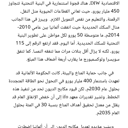
الاقتصادية DIW، هناك فجوة استثمارية في البنية التحتية تتجاوز
450 مليار يورو، حيث تعاني القطاعات الحيوية مثل النقل،
الرقمنة، والتعليم من نقص التمويل اللازم. ويبرز في هذا الجانب
مثال السكك الحديدية حيث انفقت ألمانيا بين عامي 2010-
2014م، ما متوسطة 50 يورو لكل مواطن على تطوير البنية
التحتية للسكك الحديدية. أما اليوم، فقد ارتفع الرقم إلى 115
يورو، لكنه لا يزال أقل بثلاث مرات مما تنفقه النمسا. كما تنفق
سويسرا ولوكسمبورج ما يقارب أربعة أضعاف هذا المبلغ.
في جانب حماية المناخ والبيئة، كانت الحكومة الألمانية قد
تعهدت باستثمار 400 مليار يورو في التحول نحو الطاقة المتجددة
بحلول عام 2030م، لكن قيود مكابح الديون تحد من تنفيذ هذه
الخطط. وتشير تقديرات معهد ifo إلى أن خفض الإنفاق العام قد
يقلل من معدل تحقيق أهداف المناخ بنسبة 30 في المئة بحلول
العام 2035م.
ويشير مؤيدو تعديل مكابح الديون إلى أن ألمانيا اضطرت