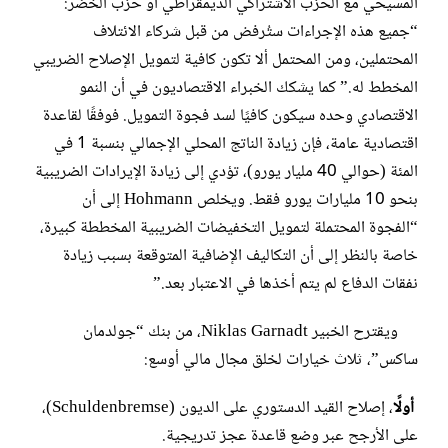
المسيحي مع الحزب الاشتراكي الديمقراطي أو حزب الخضر:
“جميع هذه الإجراءات ستُرفض من قبل شركاء الائتلاف
المحتملين، ومن المحتمل ألا تكون كافية لتمويل الإصلاح الضريبي
المخطط له.” كما يشكك الخبراء الاقتصاديون في أن النمو
الاقتصادي وحده سيكون كافيًا لسد فجوة التمويل. فوفقًا لقاعدة
اقتصادية عامة، فإن زيادة الناتج المحلي الإجمالي بنسبة 1 في
المئة (حوالي 40 مليار يورو)، تؤدي إلى زيادة الإيرادات الضريبية
بنحو 10 مليارات يورو فقط. ويخلص Hohmann إلى أن
“الفجوة المحتملة لتمويل التخفيضات الضريبية المخططة كبيرة،
خاصة بالنظر إلى أن التكاليف الإضافية المتوقعة بسبب زيادة
نفقات الدفاع لم يتم أخذها في الاعتبار بعد.”
ويقترح الخبير Niklas Garnadt، من بنك “جولدمان
ساكس”، ثلاث خيارات لخلق مجال مالي أوسع:
أولًا
، إصلاح القيد الدستوري على الديون (Schuldenbremse)،
على الأرجح عبر وضع قاعدة عجز تدريجية.