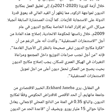
خلال أزمة كورونا (2020-2021م)، إلى تعليق العمل بمكابح
الديون لمواجهة الركود، مما يُظهر أن القيد المالي قد يعوق قدرة
الدولة على الاستجابة للأزمات. كما أيَّدت المستشارة السابقة أنجيلا
ميركل، التي تم إقرار المادة الخاصة بمكابح الديون في عام
2009م، خلال رئاستها للحكومة الاتحادية، إصلاح هذه المادة من
أجل “الاستثمارات المستقبلية”. وأكدت أنه على الرغم من أن
“فكرة مكابح الديون تبقى صحيحة بالنظر إلى الأجيال القادمة”،
فإنه “من أجل تجنب صراعات التوزيع داخل المجتمع ومراعاة
التغيرات في الهيكل العمري للسكان، يجب إصلاح مكابح الديون
بحيث يصبح من الممكن تحمل ديون أعلى من اجل تمويل
الاستثمارات المستقبلية”.
في المقابل، يرى Eckhard Janeba، الخبير الاقتصادي من
جامعة مانهايم، أن الحد الأقصى للاقتراض الحكومي وفقًا لمكابح
الديون، والبالغ 0.35 في المئة من الناتج المحلي الإجمالي، يعادل
حاليًا حوالي 15 مليار يورو. ويضيف أن “قاعدة الحد من الديون