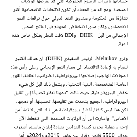
حساباتها تأثيرات الرسوم الجمركية التي قد تفرضها الولايات
المتحدة. ومع انه من المعتاد أن تكون الاتحادات الاقتصادية أكثر
تشاؤمًا من الحكومة وصندوق النقد الدولي حول توقعات النمو
الاقتصادي، ولكن مدى الانخفاض المتوقع في الناتج المحلي
الإجمالي من قبل DIHK وBDI لافت للنظر بشكل خاص هذه
المرة.
وترى Melnikov، الرئيس التنفيذي (DIHK)، ان هنالك الكثير
للقيام به لإعادة الاقتصاد الى مسار النمو الإيجابي وعلى رأس هذه
المجالات الواجب إصلاحها البيروقراطية، الضرائب، الطاقة، القوى
العاملة المتخصصة، البنية التحتية. ويشمل ذلك قبل كل شيء
خفض البيروقراطية، حيث قالت “دعونا ننظر تحديدًا إلى تقليل
البيروقراطية. الجميع يتحدث عن تقليصها، تحسينها، أو دمجها،
لكن هذا ليس كافيًا. أفضل بيروقراطية هي تلك التي لا تنشأ من
الأساس”. واشارت الى أن الولايات المتحدة، التي تخطط الآن
لإجراء عملية تحرير كبيرة للقوانين بقيادة إيلون ماسك، أصدرت
حوالي 5500 قانون وقرار بين عامي 2019م و2024م. أما