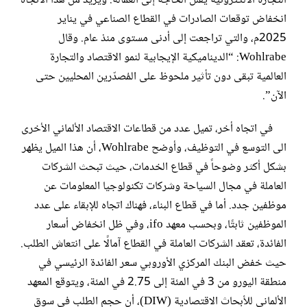
التجارة الالكترونية يُقلل الحاجة إلى العمالة. ويزيد من هذا الاتجاه
انخفاض توقعات الصادرات في القطاع الصناعي في يناير
2025م، والتي تراجعت إلى أدنى مستوى منذ عام. وقال
Wohlrabe: “الديناميكية الإيجابية لنمو الاقتصاد والتجارة
العالمية تبقى دون تأثير ملحوظ على المُصدّرين المحليين حتى
الآن”.
في اتجاه أخر، تميل عدد من قطاعات الاقتصاد الألماني الأخرى
الى التوسع في التوظيف، وأوضح Wohlrabe، أن هذا الميل يظهر
بشكل أكثر وضوحاً في قطاع الخدمات، حيث تبحث الشركات
العاملة في مجال السياحة وشركات تكنولوجيا المعلومات عن
موظفين جدد. أما في قطاع البناء، فهناك اتجاه للإبقاء على عدد
الموظفين ثابتًا، وبحسب معهد ifo، وفي ظل انخفاض أسعار
الفائدة، تعقد الشركات العاملة في القطاع آمالًا على انتعاش الطلب.
حيث خفض البنك المركزي الأوروبي سعر الفائدة الرئيسي في
منطقة اليورو من 3 في المئة إلى 2.75 في المئة، ويتوقع المعهد
الألماني للأبحاث الاقتصادية (DIW)، أن حجم الطلب في سوق