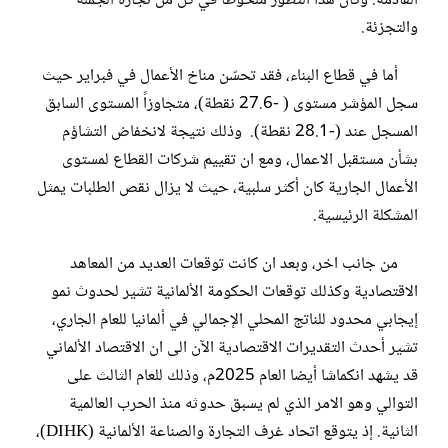
القادمة. وكان هذا التطور ملحوظًا في كل من تجارة الجملة
والتجزئة.
أما في قطاع البناء، فقد تحسّن مناخ الأعمال في فبراير حيث
سجل المؤشر مستوى ( -27.6 نقطة)، متجاوزاً المستوى السابق
المسجل عند (-28.1 نقطة). وذلك نتيجة لانخفاض التشاؤم
بشأن مستقبل الاعمال، ومع ان تقييم شركات القطاع لمستوى
الأعمال الجارية كان أكثر سلبية، حيث لا يزال نقص الطلبات يمثل
المشكلة الرئيسية.
من جانب اخر، وبعد ان كانت توقعات العديد من المعاهد
الاقتصادية وكذلك توقعات الحكومة الألمانية تشير لحدوث نمو
إيجابي محدود للناتج المحلي الإجمالي في ألمانيا للعام الجاري،
تشير أحدث التقديرات الاقتصادية الآن الى ان الاقتصاد الألماني
قد يشهد انكماشا أيضا العام 2025م، وذلك للعام الثالث على
التوالي وهو الامر الذي لم يسبق حدوثه منذ الحرب العالمية
الثانية. إذ يتوقع اتحاد غرف التجارة والصناعة الألمانية (DIHK)،