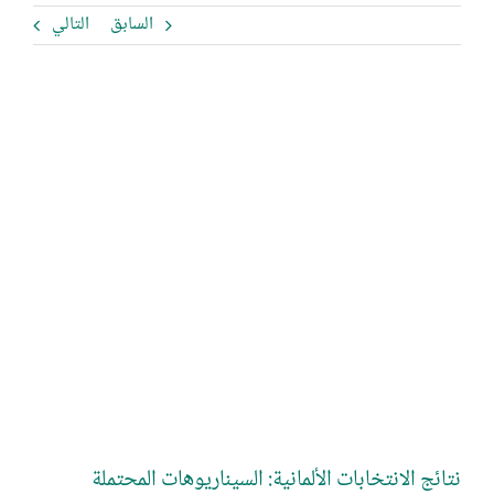
السابق
التالي
مشاهدة
صورة
أكبر
نتائج الانتخابات الألمانية: السيناريوهات المحتملة