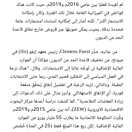
لم تُقيدنا فعليًا بين عامي 2016م و2019م، حيث كانت هناك
فوائض في الميزانية العامة خلال تلك الفترة، وكان بإمكاننا
الاستثمار أكثر”. لكنه أشار إلى إمكانية استثناء استثمارات عامة
مُحددة بدقة، بحيث يمكن تمويلها عبر قروض خارج نطاق قاعدة
الحد من الديون.
من جانبه، حذَّر Clemens Fuest، رئيس معهد إيفو (ifo) في
ميونخ، من تخفيف قاعدة الحد من الديون، مؤكدًا أن الموارد
المالية الإضافية لن تُوجَّه غالبًا إلى الاستثمارات. وقال: “هناك نزعة
في العمل السياسي إلى التفكير قصير المدى، ربما حتى الانتخابات
المقبلة. وبالتالي، تزيد الرغبة في تفضيل إنفاق يُحقّق منفعة
فورية، أي الإنفاق الاستهلاكي. وأبرز مثال على ذلك الدعوات إلى
زيادة المعاشات التقاعدية”. كما كشفت دراسة أعدها مركز البحوث
الاقتصادية الأوروبية (ZEW)، أنه بين عامي 2015م و2019م،
وفَّرت الحكومة الاتحادية ما يقارب 55 مليار يورو من الموارد
المالية الإضافية. لكن ربع هذا المبلغ فقط (25 في المئة) خُصِّص