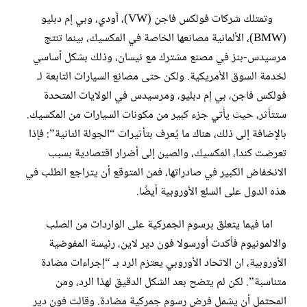
وتمتلك شركات فولكس فاجن (VW)، أودي، وبي إم دبليو
(BMW)، الألمانية مصانعها الخاصة في المكسيك، بينما تنتج
مرسيدس-بنز في مصنع مشترك مع نيسان، وذلك بشكل أساسي
لخدمة السوق الأمريكية. ولكن حتى مصانع السيارات التابعة لـ
فولكس فاجن، بي إم دبليو، ومرسيدس في الولايات المتحدة
ستتأثر، حيث يأتي جزء كبير من مكونات السيارات من المكسيك.
بالإضافة إلى ذلك، هناك ما يُعرف بتأثيرات “الجولة الثانية”: فإذا
تعرضت كندا، المكسيك، والصين إلى أضرار اقتصادية بسبب
الانخفاض الكبير في صادراتها، فمن المتوقع أن يتراجع الطلب في
هذه الدول على السلع الأوروبية أيضًا.
اما فيما يتعلق برسوم الجمركية على الواردات من الصلب
والالمونيوم فأكدت أورسولا فون دير لاين، رئيسة المفوضية
الأوروبية، ان الاتحاد الأوروبي يعتزم الرد بـ “إجراءات مضادة
متناسبة”. لكن لم يتضح بعد الشكل الدقيق لهذا الرد، ومن
المحتمل أن يشمل فرض رسوم جمركية مضادة. وقالت فون دير