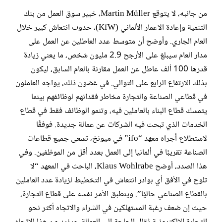
من جانبه، لا يتوقع Martin Müller، خبير سوق العمل من بنك
التنمية وإعادة الاعمار الألماني (KfW)، حدوث انتعاش كبير خلال
العام الجاري. وأوضح أن متوسط عدد العاطلين عن العمل على
مدار العام سيبلغ على الأرجح 2.9 مليون شخص، ما يعني زيادة
قدرها 100 ألف عاطل عن العمل مقارنة بالعام السابق، ليكون
بذلك الارتفاع الرابع على التوالي. في غضون ذلك، يواجه العاملون
في قطاعي الصناعة والتجارة مخاطر فقدانهم لوظائفهم بينما
يتمسك قطاع البناء بالعاملين فيه، وتنمو الوظائف فقط في قطاع
الخدمات الذي تبحث فيه الشركات عن عمالة جديدة. فوفقًا
لاستطلاع أجراه معهد “ifo” في ميونخ، تسعى جميع قطاعات
الصناعة تقريبًا في ألمانيا إلى العمل بعدد أقل من الموظفين. وفي
هذا الصدد، أوضح Klaus Wohlrabe، الباحث في المعهد “لا
تلوح في الأفق أي بوادر انتعاش في التخطيط لزيادة عدد العاملين
بالقطاع الصناعي حاليًا”. وينطبق الأمر نفسه على قطاع التجارة،
حيث إن ضعف رغبة المستهلكين في الشراء والاتجاه أكثر نحو