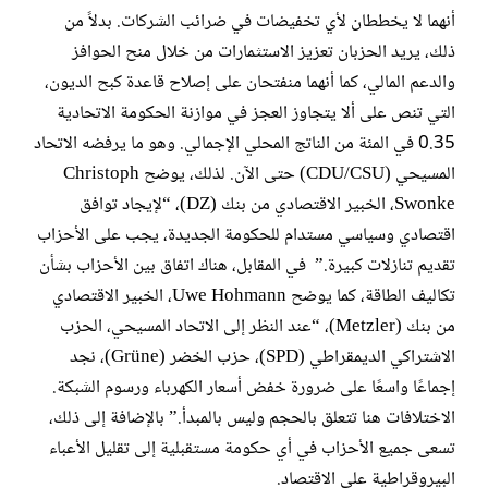
أنهما لا يخططان لأي تخفيضات في ضرائب الشركات. بدلاً من
ذلك، يريد الحزبان تعزيز الاستثمارات من خلال منح الحوافز
والدعم المالي، كما أنهما منفتحان على إصلاح قاعدة كبح الديون،
التي تنص على ألا يتجاوز العجز في موازنة الحكومة الاتحادية
0.35 في المئة من الناتج المحلي الإجمالي. وهو ما يرفضه الاتحاد
المسيحي (CDU/CSU) حتى الآن. لذلك، يوضح Christoph
Swonke، الخبير الاقتصادي من بنك (DZ)، “لإيجاد توافق
اقتصادي وسياسي مستدام للحكومة الجديدة، يجب على الأحزاب
تقديم تنازلات كبيرة.” في المقابل، هناك اتفاق بين الأحزاب بشأن
تكاليف الطاقة، كما يوضح Uwe Hohmann، الخبير الاقتصادي
من بنك (Metzler)، “عند النظر إلى الاتحاد المسيحي، الحزب
الاشتراكي الديمقراطي (SPD)، حزب الخضر (Grüne)، نجد
إجماعًا واسعًا على ضرورة خفض أسعار الكهرباء ورسوم الشبكة.
الاختلافات هنا تتعلق بالحجم وليس بالمبدأ.” بالإضافة إلى ذلك،
تسعى جميع الأحزاب في أي حكومة مستقبلية إلى تقليل الأعباء
البيروقراطية على الاقتصاد.