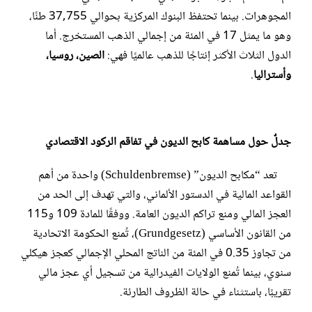
المجوهرات. بينما تحتفظ البنوك المركزية بحوالي 37,755 طنًا،
وهو ما يمثل 17 في المئة من إجمالي الذهب المستخرج. أما
الدول الثلاث الأكثر إنتاجًا للذهب عالميًا فهي:
الصين، روسيا،
وأستراليا
.
جدلٌ حول مساهمة كابح الديون في تفاقم الركود الاقتصادي
تعد “مكابح الديون” (Schuldenbremse) واحدة من أهم
القواعد المالية في الدستور الألماني، والتي تهدف إلى الحد من
العجز المالي ومنع تراكم الديون العامة. ووفقًا للمادة 109 و115
من القانون الأساسي (Grundgesetz)، تُمنع الحكومة الاتحادية
من تجاوز 0.35 في المئة من الناتج المحلي الإجمالي كعجز هيكلي
سنوي، بينما تُمنع الولايات الفيدرالية من تسجيل أي عجز مالي
تقريبًا، باستثناء في حالة الظروف الطارئة.