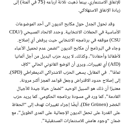
للإنفاق الاستثماري، بينما ذهبت ثلاثةُ أرباعه (75 في المئة) إلى
زيادة الإنفاق الاستهلاكي.
وقد تحول الجدل حول مكابح الديون الى أحد الموضوعات
الأساسية في الحملات الانتخابية. وحدد الاتحاد المسيحي (CDU/
CSU) موقفه في برنامجه الانتخابي حيث يرفض أي إصلاح.
وجاء في البرنامج أن مكابح الديون “تضمن عدم تحميل الأعباء
لأطفالنا وأحفادنا”، وكذلك، لا يريد حزب البديل من أجل ألمانيا
(AfD) أي تغييرات، ويرى أن الوضع القانوني الحالي “كافٍ
تمامًا”. في المقابل، يسعى الحزب الاشتراكي الديمقراطي (SPD)،
إلى إصلاح حدود الاقتراض وجعل قواعد العجز أكثر مرونة،
معتبرًا أن ذلك هو السبيل الوحيد “لضمان حياة جيدة للأجيال
القادمة”، كما ورد في مسودة برنامجه الحكومي. كما يريد حزب
الخضر (Die Grünen)، أيضًا إجراء تغييرات تهدف إلى “الحفاظ
على القدرة على تحمل الديون الإجمالية على المدى الطويل”، مع
ضمان “وجود هامش للاستثمارات المستقبلية”.