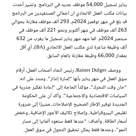
يناير تسجيل 54,000 موظف جديد في البرنامج. وتشير أحدث
بيانات مكتب العمل الاتحادي ان اجمالي المستفيدين من البرنامج
قد بلغ في شهر نوفمبر 2024م، 293 ألف موظف مقارنة بحوالي
263 ألف موظف في شهر أكتوبر ونحو 221 ألف موظف في
سبتمبر 2024م. كما شهد شهر يناير تسجيل ما يقرب من 632
ألف وظيفة شاغرة لدي مكتب العمل الاتحادي (BA)، أي أقل
بمقدار 66,000 وظيفة مقارنة بالعام السابق.
ووصف Rainer Dulger، رئيس اتحاد أصحاب العمل، أرقام
سوق العمل في شهر يناير بأنها “إشارة إنذار”. وشدد على انه:
“حان وقت التحرك”، مؤكداً الحاجة إلى “إعادة تفكير جذرية في
السياسات الاقتصادية والاجتماعية”. وأكد أن على الحكومة
الجديدة توفير الإطار الصحيح للإصلاحات، مشيرًا إلى ضرورة
تقليص البيروقراطية، وإصلاح تكاليف الأجور الإضافية، وخفض
أسعار الطاقة. وأضاف: “عندها فقط ستعود ألمانيا إلى مسار
النمو”، وعندها فقط يمكن تحقيق التحول في سوق العمل.