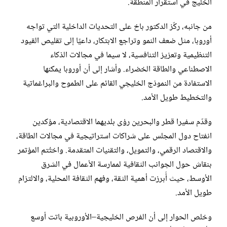
الخليج في استقرار المنطقة.
من جانبه، ركّز الدكتور باخ على التحديات الداخلية التي تواجه
أوروبا، مثل ضعف النمو وتراجع الابتكار، داعيًا إلى تقليص القيود
التنظيمية وتعزيز التنافسية، لا سيما في مجالات الذكاء
الاصطناعي والطاقة الخضراء. وأشار إلى أن أوروبا يمكنها
الاستفادة من النموذج الخليجي القائم على الطموح والبراغماتية
والتخطيط طويل الأمد.
وقدّم سفيرا قطر والبحرين رؤى بلديهما الاقتصادية، مؤكدين
انفتاح دول المجلس على شراكات استراتيجية في مجالات الطاقة،
والاقتصاد الرقمي، والتمويل، والتقنيات المتقدمة. واختُتم المؤتمر
بنقاش حول الجوانب الثقافية لممارسة الأعمال في الشرق
الأوسط، حيث أُبرزت أهمية الثقة، وفهم الثقافة المحلية، والالتزام
طويل الأمد.
وخلص الحوار إلى أن الفرص الخليجية–الأوروبية باتت أوسع