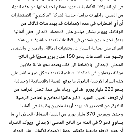
في ان الشركات الألمانية تستورد معظم احتياجاتها من هذه المواد
من الصين. واظهرت دراسة حديثة لشركة “ماكينزي” للاستشارات
أن أي اضطراب في هذه الإمدادات قد يهدد مئات الآلاف من
الوظائف ويؤثر بشكل مباشر على الاقتصاد الألماني. ففي ألمانيا
يعمل نحو مليون شخص في قطاعات تعتمد مباشرة على هذه
المواد، مثل صناعة السيارات، وتقنيات الطاقة، والطيران والفضاء،
وتسهم هذه الصناعات بنحو 150 مليار يورو سنويًا في الناتج
المحلي الإجمالي. بالإضافة الى ذلك يعتمد نحو ثلاثة ملايين
موظف يعملون في قطاعات صناعية تعتمد بشكل غير مباشر على
هذه المواد الأرضية النادرة، ما يرفع القيمة الاقتصادية الإجمالية
بنحو 220 مليار يورو أضافي. وبناء على هذا، تحذر الدراسة من
أن توقف الصين، المورد الأكبر عالميًا للمعادن والعناصر الأرضية
النادرة، عن التصدير قد يهدد أربعة ملايين وظيفة في ألمانيا
وحدها ويعرض 370 مليار يورو من القيمة المضافة للخطر، أي ما
يساوي نحو 9 في المئة من الناتج المحلي الإجمالي. ويؤكد الخبراء
أن هذه الأرقام واقعية وتعكس عمق الاعتماد الألماني على المواد