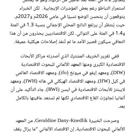
يتجاوز 0.2 في المئة بعد عامين من الركود، وهو ما يعكس
استمرار التباطؤ رغم بعض المؤشرات الإيجابية. لكن الخبراء
يتوقعون أن يتحسن الوضع نسبيًا في عامي 2026م و2027م،
حيث يُنتظر أن يرتفع الناتج المحلي الإجمالي بنسبة 1.3 في المئة
و1.4 في المئة على التوالي. لكن الاقتصاديين يحذرون من أن هذا
التعافي سيكون قصير الأمد ما لم تُنفذ إصلاحات هيكلية عميقة.
ففي تقرير الخريف المشترك الذي أصدرته مراكز الأبحاث
الاقتصادية الكبرى ومنها المعهد الألماني للبحوث الاقتصادية
(DIW)، ومعهد إيفو في ميونخ (ifo)، ومعهد الاقتصاد العالمي
في كيل (IfW)، ومعهد الاقتصاد الهيكلي في هاله (IWH)، ومعهد
لايبنتز للأبحاث الاقتصادية في ايسن (RWI)، جاء التأكيد على أن
ألمانيا تجاوزت القاع الاقتصادي لكنها لم تستعد عافيتها بالكامل
بعد.
وصرحت الخبيرة Geraldine Dany-Knedlik، من المعهد
الألماني للبحوث الاقتصادية، إن الاقتصاد الألماني “ما يزال يقف