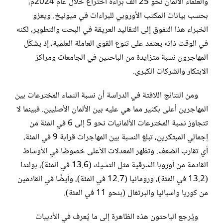
والعلماء الألمان نحو 25 ألف براءة اختراع خلال عام 2024م،
بحسب بيانات المكتب الأوروبي للبراءات في ميونيخ. ويعزو
الخبراء هذا التفوق إلى التقاليد العريقة في البحث والتطوير، لكنه
في الوقت ذاته يعتمد على تنوع القوى العاملة العلمية، إذ يشكّل
المهاجرون نسبة متزايدة من الباحثين في الجامعات ومراكز
الابتكار والشركات الكبرى.
ومن النتائج اللافتة في الدراسة أن نسبة النساء المخترعات بين
المهاجرين أعلى بكثير مما هي عليه بين الألمان الأصليين. فبينما لا
تتجاوز نسبة المخترعات الألمانيات نحو 5 إلى 6 في المئة من
إجمالي المبتكرين، تبلغ النسبة بين المهاجرات قرابة 9 في المئة،
أي تقارب الضعف. وتظهر المعدلات الأعلى خصوصًا في الأوساط
القادمة من أوروبا الشرقية مثل التشيك (13.6 في المئة)، بولندا
(13.2 في المئة)، ورومانيا (12.7 في المئة)، وأيضًا في القادمين
من كوريا واسبانيا والبرتغال (بنحو 11 في المئة).
ويُرجع الباحثون هذه الظاهرة إلى ما يُعرف في الأدبيات