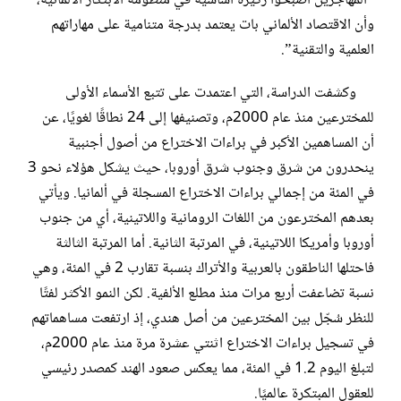
“المهاجرين أصبحوا ركيزة أساسية في منظومة الابتكار الألمانية،
وأن الاقتصاد الألماني بات يعتمد بدرجة متنامية على مهاراتهم
العلمية والتقنية”.
وكشفت الدراسة، التي اعتمدت على تتبع الأسماء الأولى
للمخترعين منذ عام 2000م، وتصنيفها إلى 24 نطاقًا لغويًا، عن
أن المساهمين الأكبر في براءات الاختراع من أصول أجنبية
ينحدرون من شرق وجنوب شرق أوروبا، حيث يشكل هؤلاء نحو 3
في المئة من إجمالي براءات الاختراع المسجلة في ألمانيا. ويأتي
بعدهم المخترعون من اللغات الرومانية واللاتينية، أي من جنوب
أوروبا وأمريكا اللاتينية، في المرتبة الثانية. أما المرتبة الثالثة
فاحتلها الناطقون بالعربية والأتراك بنسبة تقارب 2 في المئة، وهي
نسبة تضاعفت أربع مرات منذ مطلع الألفية. لكن النمو الأكثر لفتًا
للنظر سُجّل بين المخترعين من أصل هندي، إذ ارتفعت مساهماتهم
في تسجيل براءات الاختراع اثنتي عشرة مرة منذ عام 2000م،
لتبلغ اليوم 1.2 في المئة، مما يعكس صعود الهند كمصدر رئيسي
للعقول المبتكرة عالميًا.