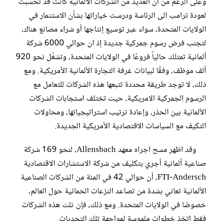
وعلى الرغم من ان العديد من الشركات الألمانية كانت قد تحسبت
لعودة ترامب الى الرئاسة ودرست خياراتها بشأن الاستثمار في
الولايات المتحدة، سواء عبر توسيع إنتاجها أو شراء مصانع هناك،
لتجنب فرض رسوم جمركية جديدة إذ ان حوالي 6000 شركة
ألمانية تمتلك حالياً فروعًا في الولايات المتحدة، وتشغّل نحو 920
ألف موظف، وفقًا لبيانات غرفة التجارة الألمانية الأمريكية. ومع
ذلك، لا توجد طريقة محددة تتبعها هذه الشركات للتعامل مع
الرسوم الجمركية الامريكية، حيث تختلف استجابات الشركات
الألمانية بين الحذر، وإعادة ترتيب استراتيجياتها، ومحاولات
التكيف مع السياسات الاقتصادية الأمريكية الجديدة.
وقد اظهر مسح اجراه معهد Allensbach، لنحو 169 شركة
صناعية ألمانية أجري بتكليف من شركة الاستشارات الاقتصادية
FTI-Andersch، أن حوالي 42 في المئة من الشركات الصناعية
الألمانية تعاني بشدة من تصاعد النزعات الحمائية حول العالم،
خصوصًا في الولايات المتحدة. ومع ذلك، فإن ثلث هذه الشركات
فقط اتخذ خطوات ملموسة لمواجهة تلك التحديات.