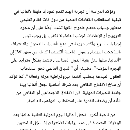
وتؤكد الدراسة أن تجربة الهند تقدم نموذجًا ملهمًا لألمانيا في
كيفية استقطاب الكفاءات العلمية من دول ذات نظام تعليمي
متطور وشباب متعلم طموح. لكنها تشدد أيضًا على أن مجرد
الترويج أو الإعلانات لجذب العلماء لا تكفي، بل يجب تبني
إجراءات أسرع وأكثر مرونة في منح تأشيرات الدخول والاعتراف
بالمؤهلات المهنية. وتقول الباحثة ألكسندرا كوبلر من معهد IW إن
“ألمانيا، مثلها مثل بقية الدول الصناعية، تعتمد بشكل متزايد على
الهجرة المؤهلة”، مضيفة أن “السباق العالمي نحو استقطاب
العقول المبدعة يتطلب أنظمة بيروقراطية مرنة وفعالة”. كما تؤكد
أن مناخ الانفتاح الثقافي يعد شرطًا أساسيًا لجعل ألمانيا بيئة
جاذبة للخبرات الدولية، لأن الانغلاق الاجتماعي أو الثقافي من
شأنه أن يضعف القدرة على استقطاب المواهب العالمية.
من ناحية أخرى، تحتل ألمانيا اليوم المرتبة الثانية عالميًا بعد
الولايات المتحدة في عدد براءات الاختراع، إذ سجّل الباحثون