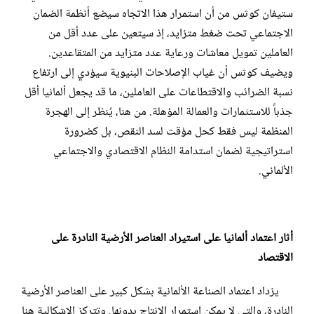
ستيفان كوثس من أن استمرار هذا الاتجاه سيضع أنظمة الضمان
الاجتماعي تحت ضغط متزايد، إذ سيتعين على عدد أقل من
العاملين تمويل معاشات ورعاية عدد متزايد من المتقاعدين.
ويضيف كوثس أن غياب الإصلاحات البنيوية سيؤدي إلى ارتفاع
نسبة الضرائب والاقتطاعات على العاملين، ما قد يجعل ألمانيا أقل
جذباً للاستثمارات والعمالة المؤهلة. من هنا، يُنظر إلى الهجرة
المنظمة ليس فقط كحل مؤقت لسد النقص، بل كضرورة
استراتيجية لضمان استدامة النظام الاقتصادي والاجتماعي
الألماني.
أثار اعتماد ألمانيا على استيراد العناصر الأرضية النادرة على
الاقتصاد
يزداد اعتماد الصناعة الألمانية بشكل كبير على العناصر الأرضية
النادرة، والتي لا يمكن استمرار الإنتاج بدونها. وتتركز الإشكالية هنا