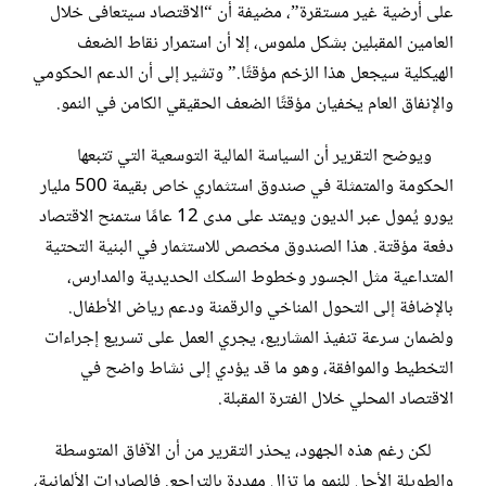
على أرضية غير مستقرة”، مضيفة أن “الاقتصاد سيتعافى خلال
العامين المقبلين بشكل ملموس، إلا أن استمرار نقاط الضعف
الهيكلية سيجعل هذا الزخم مؤقتًا.” وتشير إلى أن الدعم الحكومي
والإنفاق العام يخفيان مؤقتًا الضعف الحقيقي الكامن في النمو.
ويوضح التقرير أن السياسة المالية التوسعية التي تتبعها
الحكومة والمتمثلة في صندوق استثماري خاص بقيمة 500 مليار
يورو يُمول عبر الديون ويمتد على مدى 12 عامًا ستمنح الاقتصاد
دفعة مؤقتة. هذا الصندوق مخصص للاستثمار في البنية التحتية
المتداعية مثل الجسور وخطوط السكك الحديدية والمدارس،
بالإضافة إلى التحول المناخي والرقمنة ودعم رياض الأطفال.
ولضمان سرعة تنفيذ المشاريع، يجري العمل على تسريع إجراءات
التخطيط والموافقة، وهو ما قد يؤدي إلى نشاط واضح في
الاقتصاد المحلي خلال الفترة المقبلة.
لكن رغم هذه الجهود، يحذر التقرير من أن الآفاق المتوسطة
والطويلة الأجل للنمو ما تزال مهددة بالتراجع. فالصادرات الألمانية،