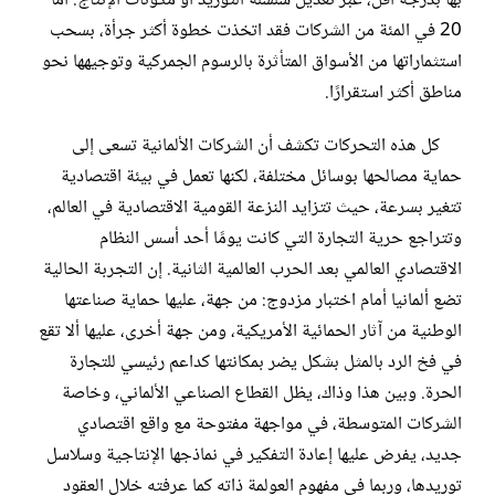
بها بدرجة أقل، عبر تعديل سلسلة التوريد أو مكونات الإنتاج. أما
20 في المئة من الشركات فقد اتخذت خطوة أكثر جرأة، بسحب
استثماراتها من الأسواق المتأثرة بالرسوم الجمركية وتوجيهها نحو
مناطق أكثر استقرارًا.
كل هذه التحركات تكشف أن الشركات الألمانية تسعى إلى
حماية مصالحها بوسائل مختلفة، لكنها تعمل في بيئة اقتصادية
تتغير بسرعة، حيث تتزايد النزعة القومية الاقتصادية في العالم،
وتتراجع حرية التجارة التي كانت يومًا أحد أسس النظام
الاقتصادي العالمي بعد الحرب العالمية الثانية. إن التجربة الحالية
تضع ألمانيا أمام اختبار مزدوج: من جهة، عليها حماية صناعتها
الوطنية من آثار الحمائية الأمريكية، ومن جهة أخرى، عليها ألا تقع
في فخ الرد بالمثل بشكل يضر بمكانتها كداعم رئيسي للتجارة
الحرة. وبين هذا وذاك، يظل القطاع الصناعي الألماني، وخاصة
الشركات المتوسطة، في مواجهة مفتوحة مع واقع اقتصادي
جديد، يفرض عليها إعادة التفكير في نماذجها الإنتاجية وسلاسل
توريدها، وربما في مفهوم العولمة ذاته كما عرفته خلال العقود