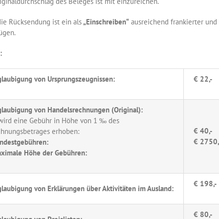
iginaldurchschlag des Beleges ist mit einzureichen.
die Rücksendung ist ein als
„Einschreiben“
ausreichend frankierter und
ügen.
:
laubigung von Ursprungszeugnissen:
€ 22,-
laubigung von Handelsrechnungen (Original):
wird eine Gebühr in Höhe von 1 ‰ des
€ 40,-
hnungsbetrages erhoben:
€ 2750,
ndestgebühren:
ximale Höhe der Gebühren:
€ 198,-
laubigung von Erklärungen über Aktivitäten im Ausland:
€ 80,-