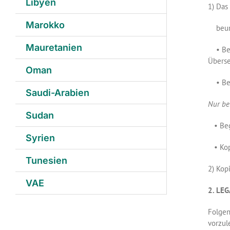
Libyen
1) Das
Marokko
beurk
Mauretanien
• Begl
Überse
Oman
• Begl
Saudi-Arabien
Nur be
Sudan
• Begl
Syrien
• Kopi
Tunesien
2) Kop
VAE
2. LE
Folgen
vorzul