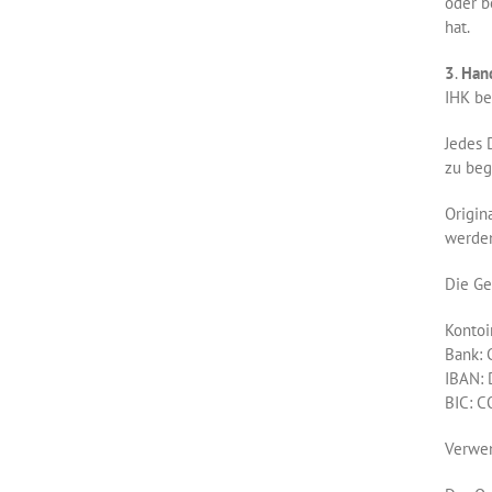
oder b
hat.
3
.
Han
IHK be
Jedes 
zu beg
Origin
werde
Die Ge
Kontoi
Bank:
IBAN:
BIC: 
Verwe