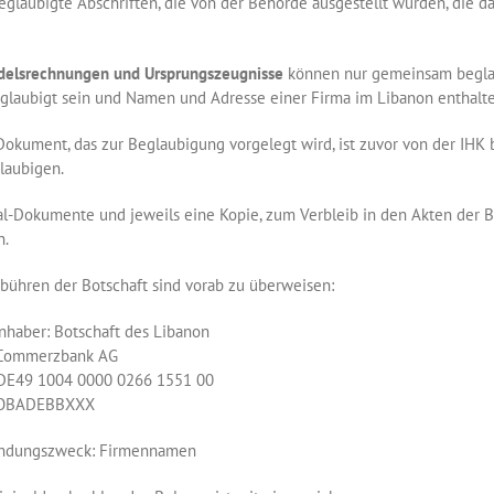
eglaubigte Abschriften, die von der Behörde ausgestellt wurden, die d
delsrechnungen und Ursprungszeugnisse
können nur gemeinsam beglau
glaubigt sein und Namen und Adresse einer Firma im Libanon enthalte
Dokument, das zur Beglaubigung vorgelegt wird, ist zuvor von der IHK
laubigen.
al-Dokumente und jeweils eine Kopie, zum Verbleib in den Akten der B
n.
bühren der Botschaft sind vorab zu überweisen:
nhaber: Botschaft des Libanon
 Commerzbank AG
 DE49 1004 0000 0266 1551 00
COBADEBBXXX
ndungszweck: Firmennamen