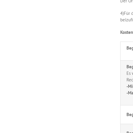
Der Or
4)Für 
beizuf
Kosten
Beg
Beg
Es 
Rec
-Mi
-Ma
Beg