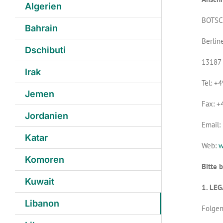
Algerien
BOTSC
Bahrain
Berline
Dschibuti
13187 
Irak
Tel: +
Jemen
Fax: +
Jordanien
Email:
Katar
Web:
w
Komoren
Bitte 
Kuwait
1. LE
Libanon
Folgen