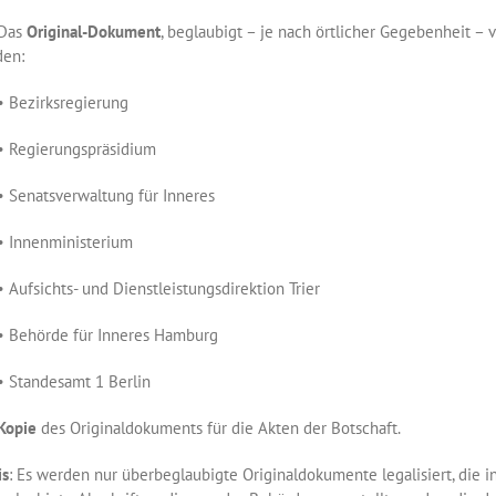
Das
Original-Dokument
, beglaubigt – je nach örtlicher Gegebenheit – 
den:
zirksregierung
gierungspräsidium
atsverwaltung für Inneres
nenministerium
ichts- und Dienstleistungsdirektion Trier
örde für Inneres Hamburg
ndesamt 1 Berlin
Kopie
des Originaldokuments für die Akten der Botschaft.
is
: Es werden nur überbeglaubigte Originaldokumente legalisiert, die 