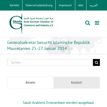
Zum
Kontakt
Datenschutzerklärung
Impressum
Jobs
العربية
Inhalt
springen
Generalsekretär besucht Islamische Republik
Mauretanien 25.-27. Januar 2014
Suche
nach:
Beliebt
Kürzlich
Saudi-Arabiens Erneuerbare werden ausgebaut