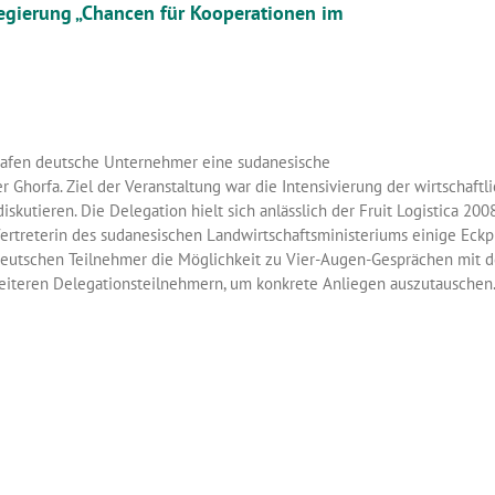
egierung „Chancen für Kooperationen im
trafen deutsche Unternehmer eine sudanesische
 Ghorfa. Ziel der Veranstaltung war die Intensivierung der wirtschaftl
tieren. Die Delegation hielt sich anlässlich der Fruit Logistica 2008 
e Vertreterin des sudanesischen Landwirtschaftsministeriums einige Eck
e deutschen Teilnehmer die Möglichkeit zu Vier-Augen-Gesprächen mit 
eiteren Delegationsteilnehmern, um konkrete Anliegen auszutauschen