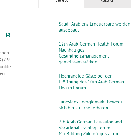
Beliebt
Kürzlich
Saudi-Arabiens Erneuerbare werden
ausgebaut
12th Arab-German Health Forum
Nachhaltiges
ichen
Gesundheitsmanagement
(7.-9.
gemeinsam stärken
punkte
den
Hochrangige Gäste bei der
.
Eröffnung des 10th Arab-German
Health Forum
Tunesiens Energiemarkt bewegt
sich hin zu Erneuerbaren
7th Arab-German Education and
Vocational Training Forum
Mit Bildung Zukunft gestalten