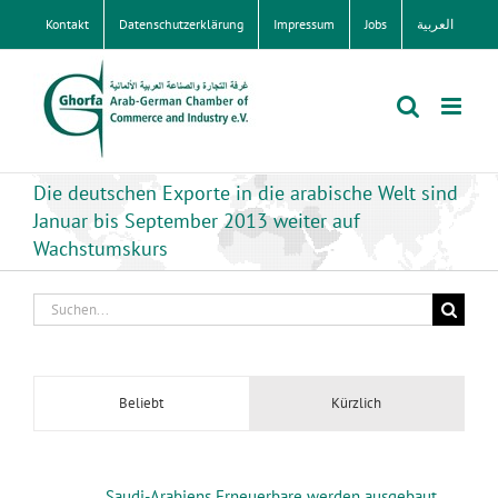
Zum
Kontakt
Datenschutzerklärung
Impressum
Jobs
العربية
Inhalt
springen
Die deutschen Exporte in die arabische Welt sind
Januar bis September 2013 weiter auf
Wachstumskurs
Suche
nach:
Beliebt
Kürzlich
Saudi-Arabiens Erneuerbare werden ausgebaut