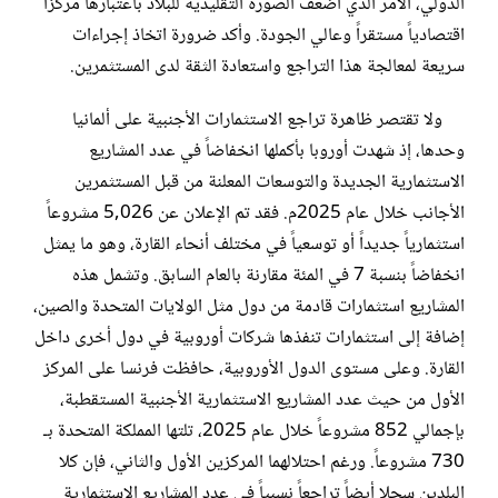
الدولي، الأمر الذي أضعف الصورة التقليدية للبلاد باعتبارها مركزاً
اقتصادياً مستقراً وعالي الجودة. وأكد ضرورة اتخاذ إجراءات
سريعة لمعالجة هذا التراجع واستعادة الثقة لدى المستثمرين.
ولا تقتصر ظاهرة تراجع الاستثمارات الأجنبية على ألمانيا
وحدها، إذ شهدت أوروبا بأكملها انخفاضاً في عدد المشاريع
الاستثمارية الجديدة والتوسعات المعلنة من قبل المستثمرين
الأجانب خلال عام 2025م. فقد تم الإعلان عن 5,026 مشروعاً
استثمارياً جديداً أو توسعياً في مختلف أنحاء القارة، وهو ما يمثل
انخفاضاً بنسبة 7 في المئة مقارنة بالعام السابق. وتشمل هذه
المشاريع استثمارات قادمة من دول مثل الولايات المتحدة والصين،
إضافة إلى استثمارات تنفذها شركات أوروبية في دول أخرى داخل
القارة. وعلى مستوى الدول الأوروبية، حافظت فرنسا على المركز
الأول من حيث عدد المشاريع الاستثمارية الأجنبية المستقطبة،
بإجمالي 852 مشروعاً خلال عام 2025، تلتها المملكة المتحدة بـ
730 مشروعاً. ورغم احتلالهما المركزين الأول والثاني، فإن كلا
البلدين سجلا أيضاً تراجعاً نسبياً في عدد المشاريع الاستثمارية