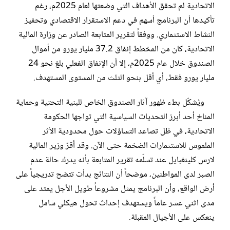
الاتحادية لم تحقق الأهداف التي وضعتها لعام 2025م، رغم
تأكيدها أن البرنامج أسهم في دعم الاستقرار الاقتصادي وتحفيز
النشاط الاستثماري. ووفقاً لتقرير المتابعة الصادر عن وزارة المالية
الاتحادية، كان من المخطط إنفاق 37.2 مليار يورو من أموال
الصندوق خلال عام 2025م، إلا أن الإنفاق الفعلي بلغ نحو 24
مليار يورو فقط، أي أقل بنحو الثلث من المستوى المستهدف.
ويُشكّل بطء ظهور آثار الصندوق الخاص للبنية التحتية وحماية
المناخ أحد أبرز التحديات السياسية التي تواجها الحكومة
الاتحادية، في ظل تصاعد التساؤلات حول محدودية الأثر
الملموس للاستثمارات الضخمة حتى الآن. وقد أقرّ وزير المالية
لارس كلينغبايل عند تسلّمه تقرير المتابعة بأنه يدرك حالة عدم
الصبر لدى المواطنين، موضحاً أن النتائج بدأت تتضح تدريجياً على
أرض الواقع، وأن البرنامج يمثل مشروعاً طويل الأجل يمتد على
مدى اثني عشر عاماً ويستهدف إحداث تحول هيكلي شامل
ينعكس على الأجيال المقبلة.