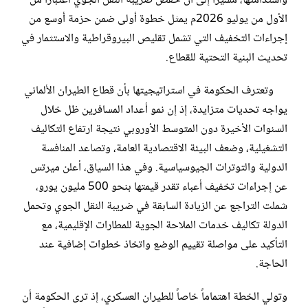
واستدامتها، مشيراً إلى أن خفض ضريبة النقل الجوي اعتباراً من
الأول من يوليو 2026م يمثل خطوة أولى ضمن حزمة أوسع من
إجراءات التخفيف التي تشمل تقليص البيروقراطية والاستثمار في
تحديث البنية التحتية للقطاع.
وتعترف الحكومة في استراتيجيتها بأن قطاع الطيران الألماني
يواجه تحديات متزايدة، إذ إن نمو أعداد المسافرين ظل خلال
السنوات الأخيرة دون المتوسط الأوروبي نتيجة ارتفاع التكاليف
التشغيلية، وضعف البيئة الاقتصادية العامة، وتصاعد المنافسة
الدولية والتوترات الجيوسياسية. وفي هذا السياق، أعلن ميرتس
عن إجراءات تخفيف أعباء تقدر قيمتها بنحو 500 مليون يورو،
شملت التراجع عن الزيادة السابقة في ضريبة النقل الجوي وتحمل
الدولة تكاليف خدمات الملاحة الجوية للمطارات الإقليمية، مع
التأكيد على مواصلة تقييم الوضع واتخاذ خطوات إضافية عند
الحاجة.
وتولي الخطة اهتماماً خاصاً للطيران العسكري، إذ ترى الحكومة أن