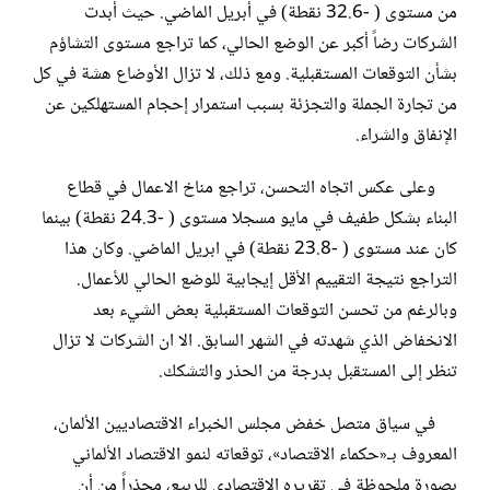
من مستوى ( -32.6 نقطة) في أبريل الماضي. حيث أبدت
الشركات رضاً أكبر عن الوضع الحالي، كما تراجع مستوى التشاؤم
بشأن التوقعات المستقبلية. ومع ذلك، لا تزال الأوضاع هشة في كل
من تجارة الجملة والتجزئة بسبب استمرار إحجام المستهلكين عن
الإنفاق والشراء.
وعلى عكس اتجاه التحسن، تراجع مناخ الاعمال في قطاع
البناء بشكل طفيف في مايو مسجلا مستوى ( -24.3 نقطة) بينما
كان عند مستوى ( -23.8 نقطة) في ابريل الماضي. وكان هذا
التراجع نتيجة التقييم الأقل إيجابية للوضع الحالي للأعمال.
وبالرغم من تحسن التوقعات المستقبلية بعض الشيء بعد
الانخفاض الذي شهدته في الشهر السابق. الا ان الشركات لا تزال
تنظر إلى المستقبل بدرجة من الحذر والتشكك.
في سياق متصل خفض مجلس الخبراء الاقتصاديين الألمان،
المعروف بـ«حكماء الاقتصاد»، توقعاته لنمو الاقتصاد الألماني
بصورة ملحوظة في تقريره الاقتصادي للربيع، محذراً من أن