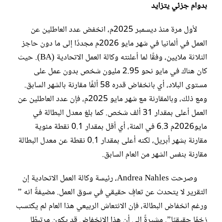
بدوام جزئي يتزايد
لأول مرة منذ ديسمبر 2025م، انخفض عدد العاطلين عن
العمل في ألمانيا في شهر مايو 2026م مجددًا إلى ما دون حاجز
الثلاثة ملايين، وفقًا لما أعلنته وكالة العمل الاتحادية (BA). حيث
كان هناك في مايو نحو 2.95 مليون شخص بدون عمل على
مستوى البلاد، أي بانخفاض قدره 58 ألفًا مقارنة بالشهر السابق.
ومع ذلك، وبالمقارنة مع شهر مايو 2025م، فإن عدد العاطلين عن
العمل أعلى بمقدار 31 ألف شخص. كما بلغ معدل البطالة في
مايو2026م 6.3 في المئة، أي أقل بمقدار 0.1 نقطة مئوية
مقارنة بشهر أبريل، لكنه أعلى بمقدار 0.1 نقطة عن معدل البطالة
مقارنة بنفس الشهر من العام السابق.
وصرحت Andrea Nahles، رئيسة وكالة العمل الاتحادية إن
التقرير لا يتحدث عن تعافٍ حقيقي في سوق العمل. مضيفةً انه ”
ورغم انخفاض البطالة، فإن الانتعاش الربيعي هذا العام لم يكتسب
زخمًا حقيقيًا”. مشيرةً إلى أن هذا الانخفاض قد يكون مرتبطًا