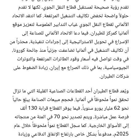
تقدم رؤية صحيحة لمستقبل قطاع النقل الجوي، لكنها لا تقدم
حلولاً واضحة لخفض تكاليف التشغيل المرتفعة. كما انتقد الاتحاد
الألماني لقطاع النقل الجوي غياب التدابير الملموسة لتعزيز موقع
ألمانيا كمركز للطيران، فيما دعا الاتحاد الألماني للصناعة إلى
الإسراع في تحويل الاستراتيجية إلى إجراءات تنفيذية، محذراً من
أن تكاليف التشغيل في ألمانيا تضاعفت جزئياً منذ جائحة كورونا،
في وقت تواصل فيه أسعار وقود الطائرات المرتفعة والتوترات
الجيوسياسية، بما في ذلك الصراع مع إيران، زيادة الضغوط على
شركات الطيران.
ويُعد قطاع الطيران أحد القطاعات الصناعية القليلة التي ما تزال
تحقق نمواً ملحوظاً في ألمانيا. فحجم مبيعات الصناعة يبلغ حالياً
نحو 62 مليار يورو سنوياً، فيما يوفر القطاع قرابة 130 ألف
فرصة عمل مباشرة، ويتم تصدير نحو 70 في المئة من منتجاته
إلى الأسواق الخارجية. كما سجل القطاع نمواً ملحوظاً خلال عام
2025م، مدفوعاً بشكل خاص بارتفاع الإنفاق الدفاعي وزيادة