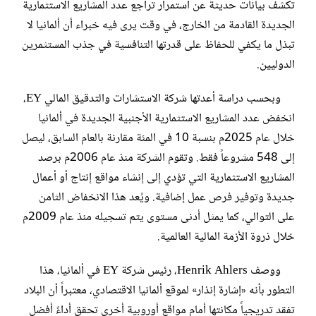
تكشف بيانات حديثة عن استمرار تراجع عدد المشاريع الاستثمارية
الجديدة القادمة من الخارج، في وقت يرى فيه خبراء أن ألمانيا لا
تبذل ما يكفي للحفاظ على قدرتها التنافسية في جذب المستثمرين
الدوليين.
وبحسب دراسة أعدتها شركة الاستشارات والتدقيق المالي EY،
انخفض عدد المشاريع الاستثمارية الأجنبية الجديدة في ألمانيا
خلال عام 2025م بنسبة 10 في المئة مقارنة بالعام السابق، ليصل
إلى 548 مشروعاً فقط. وتقوم الشركة منذ عام 2006م برصد
المشاريع الاستثمارية التي تؤدي إلى إنشاء مواقع إنتاج أو أعمال
جديدة وتوفير فرص عمل إضافية. ويُعد هذا الانخفاض الثامن
على التوالي، كما يمثل أدنى مستوى يتم تسجيله منذ عام 2009م
خلال ذروة الأزمة المالية العالمية.
ووصف Henrik Ahlers، رئيس شركة EY في ألمانيا، هذا
التطور بأنه «إشارة إنذار» لموقع ألمانيا الاقتصادي، معتبراً أن البلاد
تفقد تدريجياً مكانتها أمام مواقع أوروبية أخرى تحقق أداءً أفضل