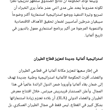
وبينما تؤكد الحكومة أن نتائج الصندوق ستظهر تدريجياً نظراً
لكونه مشروعاً يمتد على مدى اثني عشر عاماً، يرى الخبراء أن
تسريع وتيرة التنفيذ ووضع استراتيجية استثمارية أكثر وضوحاً
سيبقيان شرطين أساسيين لضمان تحقيق الأهداف الاقتصادية
والتنموية المرجوة من أكبر برنامج استثماري ممول بالديون في
تاريخ ألمانيا.
استراتيجية ألمانية جديدة لتعزيز قطاع الطيران
في إطار سعيها لتعزيز مكانة ألمانيا في قطاعي الطيران
والفضاء، أقرت الحكومة الألمانية استراتيجية وطنية جديدة تهدف
إلى ضمان بقاء ألمانيا وأوروبا ضمن الدول الرائدة عالمياً في هذا
المجال. وأعلن المستشار فريدريش ميرتس، خلال افتتاح معرض
الطيران والفضاء الدولي (ILA)، أن بلاده تعتزم زيادة استثماراتها
بشكل كبير في القطاع، ليس فقط في مجال الطيران العسكري، بل