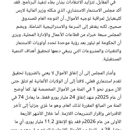
في المقابل، تتزايد الانتقادات بشأن بطء تنفيذ البرنامج. فقد
أكد مجلس الاستثمار الاستشاري، الذي شكله وزير المالية لارس
كلينغبايل لمراقبة توجيه الأموال، أن التوجه العام للصندوق
صحيح، لكنه يفتقر إلى السرعة والاستراتيجية الشاملة. ويضم
المجلس سبعة خبراء من قطاعات الأعمال والإدارة المحلية، ويرى
أن الحكومة لم تبلور بعد رؤية موحدة تحدد أولويات الاستثمار
والتقنيات والمشروعات التي ينبغي دعمها لتحقيق أهداف التنمية
المستقبلية.
وأشار المجلس إلى أن إنفاق الأموال لا يعني بالضرورة تحقيق
تقدم استثماري فعلي، لافتاً إلى أن الولايات الألمانية لم تتلق حتى
الآن سوى نحو 1 في المئة من الأموال المخصصة لها. كما أوضح
أن عام 2025م شهد إنفاق 24 مليار يورو فقط، ما يعادل 74 في
المئة من المبالغ المقررة لذلك العام، وهو ما عُزي جزئياً إلى تأخر
الاقتراض وإقرار التشريعات اللازمة. أما خلال الأشهر الأربعة
الأولى من عام 2026م فقد بلغ الإنفاق 11.2 مليار يورو، أي ما