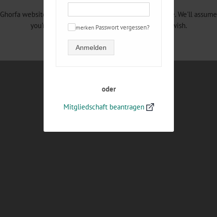
Ghorfa website uses cookies to improve your experience. We'll assume
you're ok with this, but you can opt-out if you wish.
merken
Passwort vergessen?
✓
Read More
Accept
Reject
Anmelden
oder
Mitgliedschaft beantragen