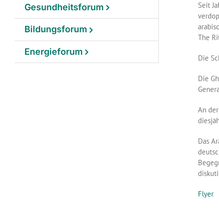
Seit J
Gesundheitsforum
verdop
arabis
Bildungsforum
The Rit
Energieforum
Die Sc
Die Gh
Genera
An der
diesjä
Das Ar
deutsc
Begegn
diskut
Flyer