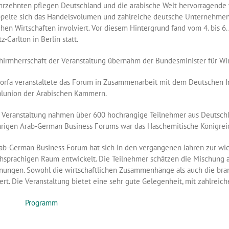
ahrzehnten pflegen Deutschland und die arabische Welt hervorragende 
pelte sich das Handelsvolumen und zahlreiche deutsche Unternehmen 
chen Wirtschaften involviert. Vor diesem Hintergrund fand vom 4. bis 
z-Carlton in Berlin statt.
hirmherrschaft der Veranstaltung übernahm der Bundesminister für Wir
orfa veranstaltete das Forum in Zusammenarbeit mit dem Deutschen I
lunion der Arabischen Kammern.
 Veranstaltung nahmen über 600 hochrangige Teilnehmer aus Deutschlan
hrigen Arab-German Business Forums war das Haschemitische Königreic
ab-German Business Forum hat sich in den vergangenen Jahren zur wich
hsprachigen Raum entwickelt. Die Teilnehmer schätzen die Mischung a
ungen. Sowohl die wirtschaftlichen Zusammenhänge als auch die br
iert. Die Veranstaltung bietet eine sehr gute Gelegenheit, mit zahlreic
Programm