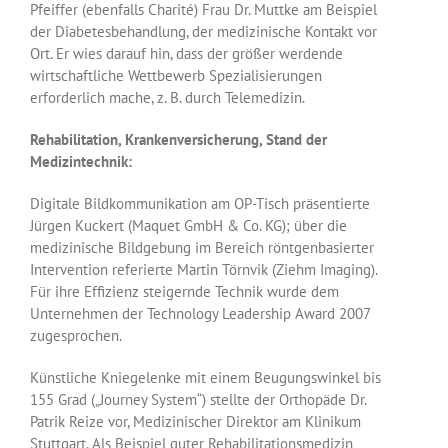
Pfeiffer (ebenfalls Charité) Frau Dr. Muttke am Beispiel
der Diabetesbehandlung, der medizinische Kontakt vor
Ort. Er wies darauf hin, dass der größer werdende
wirtschaftliche Wettbewerb Spezialisierungen
erforderlich mache, z. B. durch Telemedizin.
Rehabilitation, Krankenversicherung, Stand der
Medizintechnik:
Digitale Bildkommunikation am OP-Tisch präsentierte
Jürgen Kuckert (Maquet GmbH & Co. KG); über die
medizinische Bildgebung im Bereich röntgenbasierter
Intervention referierte Martin Törnvik (Ziehm Imaging).
Für ihre Effizienz steigernde Technik wurde dem
Unternehmen der Technology Leadership Award 2007
zugesprochen.
Künstliche Kniegelenke mit einem Beugungswinkel bis
155 Grad („Journey System“) stellte der Orthopäde Dr.
Patrik Reize vor, Medizinischer Direktor am Klinikum
Stuttgart. Als Beispiel quter Rehabilitationsmedizin