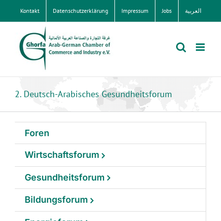
Zum
Kontakt
Datenschutzerklärung
Impressum
Jobs
العربية
Inhalt
springen
2. Deutsch-Arabisches Gesundheitsforum
Foren
Wirtschaftsforum
Gesundheitsforum
Bildungsforum