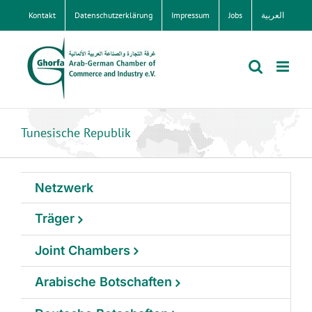
Zum
Kontakt
Datenschutzerklärung
Impressum
Jobs
العربية
Inhalt
springen
Tunesische Republik
Netzwerk
Träger
Joint Chambers
Arabische Botschaften