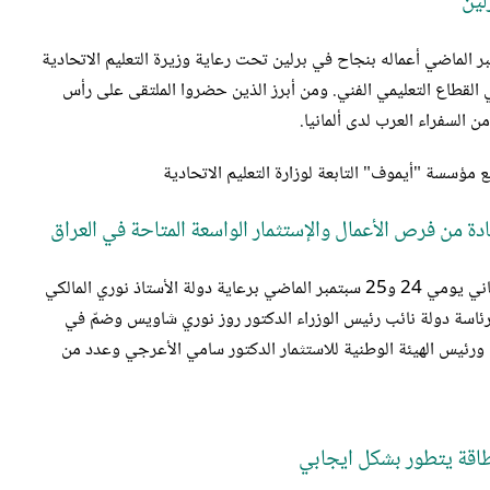
لين
ريب المهني الرابع الذي انعقد يومي 28 و29 من شهر نوفمبر الماضي أعماله بنجاح في برلين تحت رعاية وزيرة التعليم الاتحادية
اً عربياً وألمانياً يعملون في القطاع التعليمي الفني. ومن أبرز الذين حضروا الملتقى على رأس
ن السفراء العرب لدى ألمانيا.
مع مؤسسة "أيموف" التابعة لوزارة التعليم الاتحادية
فادة من فرص الأعمال والإستثمار ‏الواسعة المتاحة في العراق
نظمت الغرفة بالتعاون مع سفارة جمهورية العراق ملتقى الأعمال العراقي الألماني الثاني ‏يومي 24 و25 سبتمبر الماضي برعاية دولة الأستاذ نوري المالكي
ئاسة دولة نائب رئيس الوزراء الدكتور روز نوري شاويس وضمّ في
ي ورئيس الهيئة الوطنية للاستثمار الدكتور سامي الأعرجي وعدد من
الطاقة يتطور بشكل ايجابي