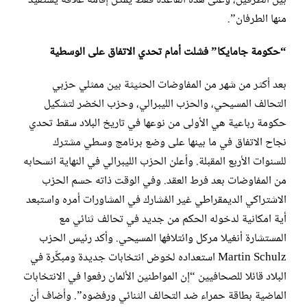
بين الطرفين، وعلى هذه القاعدة فقط يمكن إقامة علاقة يستفيد
منها الطرفان”.
“حكومة جامايكا” فشلت أمام تحدي الاتفاق على الوسطية
بعد أكثر من شهر من المفاوضات الحثيثة بين ممثلي حزبي
التحالف المسيحي، والحزب الليبرالي، وحزب الخضر لتشكيل
حكومة رباعية هي الأولى من نوعها في تاريخ البلاد سقط تحدي
نجاح الاتفاق في ما بينها على وضع برنامج وسطي مشترك
للسنوات الأربع المقبلة. وأعلن الحزب الليبرالي في النهاية انسحابه
من المفاوضات بعد فرط العقد. وفي الوقت ذاته حسم الحزب
الاشتراكي الديمقراطي غير المُشارك في المشاورات أمره واستبعد
أية امكانية لدخوله الحكم من جديد في تحالف ثنائي مع
المستشارة أنغيلا مركل وائتلافها المسيحي. وأكد رئيس الحزب
Martin Schulz استعداده لخوض انتخابات جديدة ومبكِّرة في
البلاد قائلا للصحافيين “إن المواطنين الألمان رفعوا في الانتخابات
الماضية بطاقة حمراء ضد التحالف الثنائي ورفضوه”. وأضاف أن