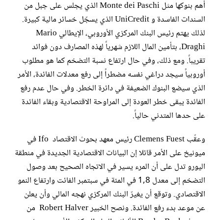
أهم بنوكها مثل Monte dei Paschi الذي يجلس على جبل من
السندات الفاسدة و UniCredit الذي يسجّل خسائر مالية كبيرة.
لذلك يهتم رئيس البنك المركزي الأوروبي، الإيطالي Mario
Draghi، بتأمين المال اللازم شهرياً لهذه المصارف دون فوائد
تقريباً. ومع ذلك، وفي حال ارتفاع نسبة التضخم كما هو مطلوب
أوروبياً سيجد دراغي نفسه مضطراً إلى رفع معدلات الفائدة، الأمر
الذي سيضع البنوك الضعيفة في دائرة الخطر. وفي حال عدم رفع
الفائدة يبقى خطر العودة إلى المراوحة الاقتصادية وبقاء الفائدة
على حدها المتدني حالياً.
وعقّب Clemens Fuest رئيس معهد بحوث الاقتصاد Ifo في
ميونيخ على الأمر قائلا إن البيانات الاقتصادية الجديدة في منطقة
اليورو تدل على أن المرء يسير في الاتجاه الصحيح بعد وصول
التضخم إلى معدل 1,8 في المئة في سبتمبر الفائت وارتفاع النمو
الاقتصادي. وتوقع أن يغيرّ البنك المركزي نهجه المالي وأن يعلن
عن موعد بدء رفع الفائدة. ونصح الخبير Robert Halver من