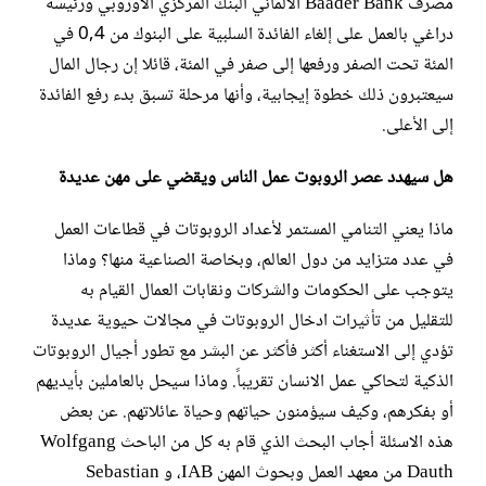
مصرف Baader Bank الألماني البنك المركزي الأوروبي ورئيسه
دراغي بالعمل على إلغاء الفائدة السلبية على البنوك من 0,4 في
المئة تحت الصفر ورفعها إلى صفر في المئة، قائلا إن رجال المال
سيعتبرون ذلك خطوة إيجابية، وأنها مرحلة تسبق بدء رفع الفائدة
إلى الأعلى.
هل سيهدد عصر الروبوت عمل الناس ويقضي على مهن عديدة
ماذا يعني التنامي المستمر لأعداد الروبوتات في قطاعات العمل
في عدد متزايد من دول العالم، وبخاصة الصناعية منها؟ وماذا
يتوجب على الحكومات والشركات ونقابات العمال القيام به
للتقليل من تأثيرات ادخال الروبوتات في مجالات حيوية عديدة
تؤدي إلى الاستغناء أكثر فأكثر عن البشر مع تطور أجيال الروبوتات
الذكية لتحاكي عمل الانسان تقريباً. وماذا سيحل بالعاملين بأيديهم
أو بفكرهم، وكيف سيؤمنون حياتهم وحياة عائلاتهم. عن بعض
هذه الاسئلة أجاب البحث الذي قام به كل من الباحث Wolfgang
Dauth من معهد العمل وبحوث المهن IAB، و Sebastian