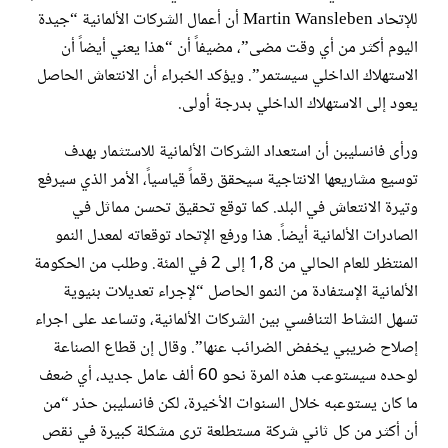
للإتحاد Martin Wansleben أن أعمال الشركات الألمانية “جيدة
اليوم أكثر من أي وقت مضى”، مضيفاً أن “هذا يعني أيضاً أن
الاستهلاك الداخلي سيستمر”. ويؤكد الخبراء أن الانتعاش الحاصل
يعود إلى الاستهلاك الداخلي بدرجة أولى.
ورأى فانسليبن أن استعداد الشركات الألمانية للاستثمار بهدف
توسيع مشاريعها الانتاجية سيحقق رقماً قياسياً، الأمر الذي سيرفع
وتيرة الانتعاش في البلد. كما توقع تحقيق تحسن مماثل في
الصادرات الألمانية أيضاً. هذا ورفع الإتحاد توقعاته لمعدل النمو
المنتظر للعام الحالي من 1,8 إلى 2 في المئة. وطلب من الحكومة
الألمانية الإستفادة من النمو الحاصل “لإجراء تعديلات بنيوية
تسهل النشاط التنافسي بين الشركات الألمانية، وتساعد على اجراء
إصلاح ضريبي يخفض الضرائب عنها”. وقال إن قطاع الصناعة
لوحده سيستوعب هذه المرة نحو 60 ألف عامل جديد، أي ضعف
ما كان يستوعبه خلال السنوات الأخيرة، لكن فانسليبن حذر “من
أن أكثر من كل ثاني شركة مستطلعة ترى مشكلة كبيرة في نقص