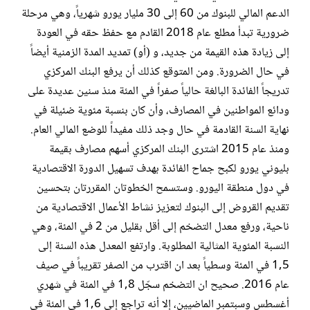
الدعم المالي للبنوك من 60 إلى 30 مليار يورو شهرياً، وهي مرحلة
ضرورية تبدأ مطلع عام 2018 القادم مع حفظ حقه في العودة
إلى زيادة هذه القيمة من جديد، و (أو) تمديد المدة الزمنية أيضاً
في حال الضرورة. ومن المتوقع كذلك أن يرفع البنك المركزي
تدريجاً الفائدة البالغة حالياً صفراً في المئة منذ سنين عديدة على
ودائع المواطنين في المصارف، وأن كان بنسبة مئوية ضئيلة في
نهاية السنة القادمة في حال وجد ذلك مفيداً للوضع المالي العام.
ومنذ عام 2015 اشترى البنك المركزي أسهم مصارف بقيمة
بليوني يورو لكبح جماح الفائدة بهدف تسهيل الدورة الاقتصادية
في دول منطقة اليورو. وستسمح الخطوتان المقررتان بتحسين
تقديم القروض إلى البنوك لتعزيز نشاط الأعمال الاقتصادية من
ناحية، ورفع معدل التضخم إلى أقل بقليل من 2 في المئة، وهي
النسبة المئوية المثالية المطلوبة. وارتفع المعدل هذه السنة إلى
1,5 في المئة وسطياً بعد ان اقترب من الصفر تقريباً في صيف
عام 2016. صحيح ان التضخم سجّل 1,8 في المئة في شهري
أغسطس وسبتمبر الماضيين، إلا أنه تراجع إلى 1,6 في المئة في