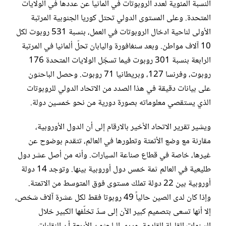
النسبة المئوية لعدد الروبوتات في ألمانيا عن عددها في الولايات
المتحدة. وعلى المستوى الدولي تحتل كوريا الجنوبية المرتبة
الأولى لناحية ادخال الروبوتات في العمل، بنسبة 531 روبوت لكل
10 آلاف مواطن. وبعد سنغافورة واليابان تحلّ ألمانيا في المرتبة
الرابعة بنسبة 301 روبوت فيما تسجّل الولايات المتحدة 176
روبوت، وفرنسا 127، وبريطانيا 71 روبوت. وحصل الباحثون
على بيانات دقيقة في هذا الصدد من الاتحاد الدولي للروبوتات
الذي يستقصي معلوماته بصورة دورية من نحو خمسين دولة.
ويشير تقرير الاتحاد الأخير بالارقام إلى أن الدول الأوروبية،
مقارنة مع وضع الأتمتة وتطورها في العالم، تتقدم بوضوح عن
غيرها، خاصة في قطاع صناعة السيارات. وأنه من أصل عشر دول
طليعية في العالم ثمة خمس دول أوروبية بينها. وتوجد 14 دولة
أوروبية بين 22 دولة تملك مستوى فوق المتوسط من الاتمتة.
وإذا كان لدى الصين حالياً 49 روبوتا فقط لكل عشرة آلاف شخص،
إلا أنها تسعى بتصميم كبير الآن إلى سدّ تخلّفها الكبير خلال