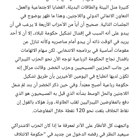
كثيرة مثل البيئة والطاقات البديلة، القضايا الاجتماعية والعمل،
التعاون الانمائي الدولي واللاجئين، وهذا ما ظهر بوضوح في
الجلسات التالية. صحيح أن أياً من الأحزاب الأربعة لا يرغب في أن
يبدو على أنه السبب في إفشال تشكيل حكومة للبلاد، إلا أن لا أحد
يريد في الوقت ذاته أن يبدو أمام مناصريه وكأنه تنازل عن
مقومات أساسية في برنامجه الانتخابي. لكن سهام الاتهامات
بافشال نجاح الحكومة الرباعية توجه الآن نحو الحزب الليبرالي
من جانب الحزبين المسيحيين وحزب الخضر. وقالت مركل إنه
تكوّن لديها انطباع في اليومين الأخيرين بأن طريق تشكيل
حكومة رباعية أصبح معبّداً. وفي حين ذكر الخضر أن بند لمّ شمل
اللاجئين والحل الوسط بشأنه الذي قبل به المسيحيون هو الذي
دفع بالمفاوضين الليبراليين لقلب الطاولة، وردّ هؤلاء بالقول إن
نقاط الخلاف بلغت نحو 120 نقطة خلال المفاوضات.
واتجهت كل الأنظار على الأثر لمعرفة ما إذا كان الحزب الاشتراكي
سيعيد النظر في رفضه الدخول من جديد في “حكومة الائتلاف