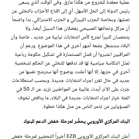
عملية معقدة للخروج من هكذا مأزق. وفي الوقت الذي يسعى
رئيس الدولة إلى الحل الأسهل، أي إلى اقناع الأحزاب بالتخلي عن
تصلبها، وبخاصة الحزب الليبرالي و الحزب الاشتراكي، بدا واضحاً
أن مركل وتحالفها المسيحي يفضلان هذا السبيل أيضاً، ولا
يتحمسان كثيراً لجرع كأس انتخابات نيابية من جديد ، خاصة وأن
البلاد ستنشغل بضعة أشهر أخرى في هذا الموضوع. ورغم أن
المراقبين اعتبروا أن فشل المستشارة في تشكيل حكومة رباعية
تمثّل انتكاسة سياسية لها قد تدفعها للتخلي عن الحكم لشخصية
أخرى في حزبها، إلا أنها أعلنت بوضوح أنها سترشح نفسها من
جديد في حال تقرر اجراء انتخابات جديدة. وبحسب استطلاعات
جرت على الأثر أيدت غالبية من المواطنين تزيد عن الـ 50 في
المئة خيار اجراء انتخابات جديدة في البلاد، ما يناقض تخوف
المسؤولين من تذمر الناس من مثل هكذا خطوة.
البنك المركزي الأوروبي يحضّر لمرحلة خفض الدعم للبنوك
أعلن البنك المركزي الأوروبي EZB أخيراً التحضير لمرحلة خفض