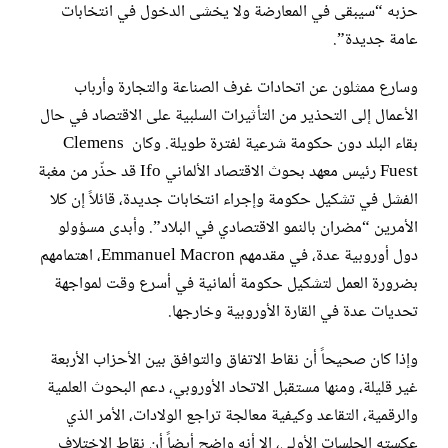
حزبه “سيبقى في المعارضة ولا يخشى الدخول في انتخابات
عامة جديدة”.
وسارع ممثلون عن اتحادات غرف الصناعة والتجارة وأرباب
الأعمال إلى التحذير من التأثيرات السلبية على الاقتصاد في حال
بقاء البلد دون حكومة شرعية لفترة طويلة. وكان Clemens
Fuest رئيس معهد بحوث الاقتصاد الألماني Ifo قد حذّر من مغبة
الفشل في تشكيل حكومة وإجراء انتخابات جديدة، قائلاً إن كلا
الأمرين “مضران بالنمو الاقتصادي في البلاد”. وأبدى مسؤولو
دول أوروبية عدة، في مقدمهم Emmanuel Macron، اهتمامهم
بضرورة العمل لتشكيل حكومة ألمانية في أسرع وقت لمواجهة
تحديات عدة في القارة الأوروبية وخارجها.
وإذا كان صحيحاً أن نقاط الاتفاق والتوافق بين الأحزاب الأربعة
غير قليلة، ومنها مستقبل الاتحاد الأوروبي، دعم البحوث العلمية
والرقمية، التقاعد وكيفية معالجة تراجع الولادات، الأمر الذي
عكسته الجلسات الأولى، إلا أنه واضح أيضاً أن نقاط الاختلاف