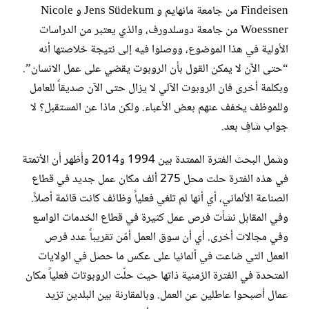
Findeisen من جامعة مانهايم و Jens Südekum و Nicole
Woessner من جامعة دوسلدورف، والذي يعتبر من الدراسات
الأولية في هذا الموضوع، ووصلوا فيه إلى نتيجة خلاصتها أنه
“حتى الآن لا يمكن القول بأن الروبوت يقضي على عمل الانسان”.
وبكلمة أخرى فان الروبوت الآلي لا يزال حتى الآن صديقاً للعامل
وللموظف يخفف عنهم بعض الأعباء. ولكن ماذا عن المستقبل؟ لا
جواب شافٍ بعد.
وشمل البحث الفترة الممتدة بين 1994 و2014 وأظهر أن الأتمتة
في هذه الفترة حلت محل 275 ألف مكان عمل جديد في قطاع
الصناعة الألماني، أي أنها لم تلغي فعلياً وظائف كانت قائمة أصلاً.
وفي المقابل نشأت فرص عمل كثيرة في قطاع الخدمات الواسع
وفي مجالات أخرى. أي أن سوق العمل أمّن تقريباً عدد فرص
العمل التي ضاعت في ألمانيا على عكس ما حصل في الولايات
المتحدة في الفترة الزمنية ذاتها حيث حلّت الروبوتات فعلياً مكان
عمال أصبحوا عاطلين عن العمل. وبالمقارنة بين البلدين تزيد