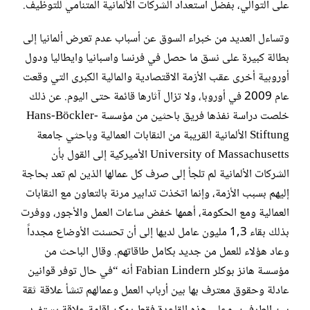
على التوالي، بفضل استعداد الشركات الألمانية المتنامي للتوظيف.
وتساءل العديد من خبراء السوق عن أسباب عدم تعرض ألمانيا إلى
بطالة كبيرة على نسق ما حصل في فرنسا واسبانيا وايطاليا ودول
أوروبية أخرى عقب الأزمة الاقتصادية والمالية الكبرى التي وقعت
عام 2009 في أوروبا، ولا تزال آثارها قائمة حتى اليوم. عن ذلك
خلصت دراسة نفذها فريق باحثين من مؤسسة Hans-Böckler-
Stiftung الألمانية القريبة من النقابات العمالية وباحثي جامعة
University of Massachusetts الأميركية إلى القول بأن
الشركات الألمانية لم تلجأ إلى صرف كل عمالها الذين لم تعد بحاجة
إليهم بسبب الأزمة، وإنما اتخذت تدابير مرنة بالتعاون مع النقابات
العمالية ومع الحكومة، أهمها خفض ساعات العمل والأجور، ووفرت
بذلك بقاء 1,3 مليون عامل لديها إلى أن تحسنت الأوضاع مجدداً
وعاد هؤلاء للعمل من جديد بكامل طاقاتهم. وقال الباحث من
مؤسسة هانز بوكلر Fabian Lindern أنه “في حال توفر قوانين
عادلة وحقوق معترف بها بين أرباب العمل وعمالهم تنشأ علاقة ثقة