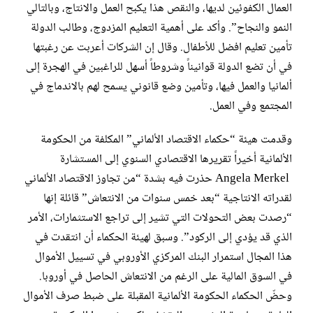
العمال الكفوئين لديها، والنقص هذا يكبح العمل والانتاج، وبالتالي
النمو والنجاح”. وأكد على أهمية التعليم المزدوج، وطالب الدولة
تأمين تعليم افضل للأطفال. وقال إن الشركات أعربت عن رغبتها
في أن تضع الدولة قوانيناً وشروطاً أسهل للراغبين في الهجرة إلى
ألمانيا والعمل فيها، وتأمين وضع قانوني يسمح لهم بالاندماج في
المجتمع وفي العمل.
وقدمت هيئة “حكماء الاقتصاد الألماني” المكلفة من الحكومة
الألمانية أخيراً تقريرها الاقتصادي السنوي إلى المستشارة
Angela Merkel حذرت فيه بشدة “من تجاوز الاقتصاد الألماني
لقدراته الانتاجية “بعد خمس سنوات من الانتعاش” قائلة إنها
“رصدت بعض التحولات التي تشير إلى تراجع الاستثمارات، الأمر
الذي قد يؤدي إلى الركود”. وسبق لهيئة الحكماء أن انتقدت في
هذا المجال استمرار البنك المركزي الأوروبي في تسييل الأموال
في السوق المالية على الرغم من الانتعاش الحاصل في أوروبا.
وحضّ الحكماء الحكومة الألمانية المقبلة على ضبط صرف الأموال