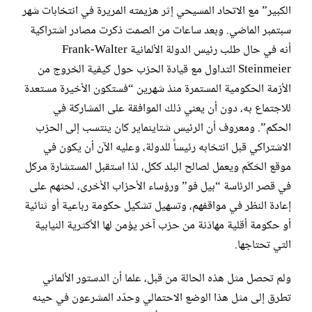
الكبير” مع الاتحاد المسيحي إثر هزيمته المريرة في انتخابات شهر
سبتمبر الماضي. وبعد ساعات من الصمت ذكرت مصادر اشتراكية
أنه في حال طلب رئيس الدولة الألمانية Frank-Walter
Steinmeier التداول مع قيادة الحزب حول كيفية الخروج من
الأزمة الحكومية المستمرة منذ شهرين “فستكون الأخيرة مستعدة
للاجتماع به، دون أن يعني ذلك الموافقة على المشاركة في
الحكم”. ومعروف أن الرئيس شتاينماير كان ينتسب إلى الحزب
الاشتراكي قبل انتخابه رئيساً للدولة، وعليه الآن أن يكون في
موقع الحَكَم ويعمل لصالح البلد ككل، لذا استقبل المستشارة مركل
في قصر الرئاسة “بيل فو” ورؤساء الأحزاب الأخرى، لحثهم على
إعادة النظر في مواقفهم، وتسهيل تشكيل حكومة رباعية أو ثنائية
أو حكومة أقلية مهادَنة من حزب آخر يؤمن لها الأكثرية النيابية
التي تحتاجها.
ولم تحصل مثل هذه الحالة من قبل، علما أن الدستور الألماني
تطرق إلى مثل هذا الوضع الاحتمالي وحدّد المشرعون في حينه