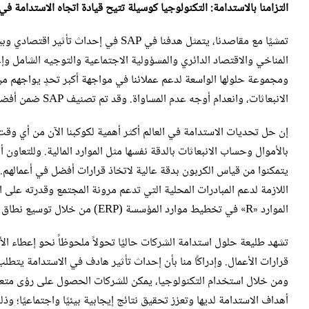
التزامنا بالاستدامة: التكنولوجيا كوسيلة تتيح قيادة اتجاه الاستدامة في
تمشيًا مع مقاصدنا، يتمثل هدفنا في SAP
ومجموعة حلولها الواسعة لدعم عملائنا في مواجهة أكبر تحدٍ يواجهم من 
الانبعاثات، وانعدام أوجه عدم المساواة. وقد تم تصنيف SAP ضمن أفضل 1 في المئة في درجات S&P Global ESG.
بالأموال وحساب الانبعاثات بالدقة نفسها مثل الموارد المالية. وللتعا
يتمكنوا من قياس الكربون بدقة عالية لاتخاذ قرارات أفضل في أعمالهم.
الموارد «R» في تخطيط موارد المؤسسة (ERP) من خلال توسيع نطاق تعريف الموارد بعيدًا عن التدفقات المالية وتدفقات البضائع.
تشهد طليعة حلول استدامة الشركات حاليًا تحولاً ملحوظاً نحو إعطاء الأ
قرارات الأعمال. وإدراكًا منا بأن إحداث تأثير هادف في الاستدامة يتطلب
ومن خلال استخدام التكنولوجيا، يمكن للشركات الحصول على رؤى متعمقة
أهداف الاستدامة لديها وتعزز تحقيق نتائج إيجابية بيئيًا واجتماعيًا؛ 