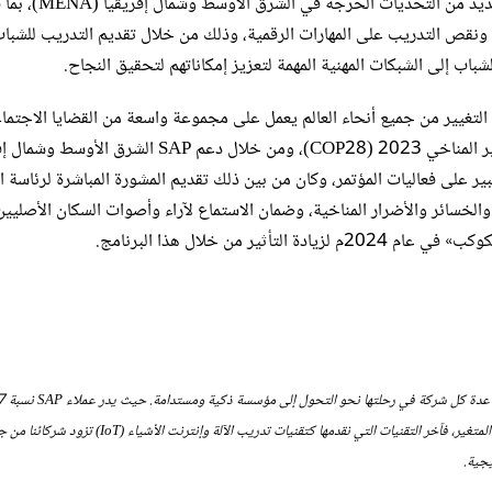
التدريبية في العثور على فرص عمل مجزية. ويتناول البرنامج كذلك العديد من التحديات الحرجة 
 ونقص التدريب على المهارات الرقمية، وذلك من خلال تقديم التدريب للشبا
Changema، وهو مجتمع من صناع التغيير من جميع أنحاء العالم يعمل على مجموعة واسعة من القضايا الاجتم
والبيئية. وبمساعدة SAP، حضر أعضاء CXC مؤتمر الأمم المتحدة للتغير المناخي 2023‏ (COP28)، ومن خلال دعم SAP
 على فعاليات المؤتمر، وكان من بين ذلك تقديم المشورة المباشرة لرئاسة ال
الخسائر والأضرار المناخية، وضمان الاستماع لآراء وأصوات السكان الأصليين
المئة من إجمالي التجارة العالمية. نؤمن بأن التكنولوجيا هي مفتاح تحقيق النجاح في عالمنا المتغير، فآخر التقنيات التي نقدمها كتقنيات تدريب الآلة وإنترنت الأ
يجية.