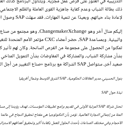
ذلك بطالة الشباب وعدم كفاية جاهزية القوى العاملة والظلم الاجتماعي
لإعادة بناء حياتهم. وبعيدًا عن تنمية المهارات، فقد سهلت SAP وصول الشباب إلى الشبكات المهنية المهمة لتعزيز إمكاناتهم لتحقيق النجاح.
إليكم مثال آخر وهو kerXchange
تمكنوا من الحصول على مجموعة من الفرص السانحة. وكان لهم تأثير كبير
بشأن مشاركة الشباب، والمشاركة في المفاوضات بشأن التمويل المناخي و
صعيد آخر، ستواصل SAP الشراكة مع برنامج «صناع التغيير من أجل الكوكب» في عام 2024م لزيادة التأثير من خلال هذا البرنامج.
بتول الحسيني، مدير العلاقات الحكومية، SAP الشرق الاوسط وشمال أفريقيا
نبذة حول SAP
الأحجام وفي مختلف الصناعات بأحدث الحلول للعمل بكفاءة أكبر وتحقيق أهدافهم الاسترات