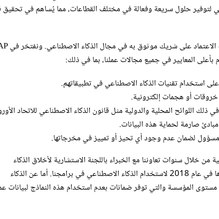
عي لتوفير حلول سريعة وفعالة في مختلف القطاعات، مما يُساهم في تحقيق ق
يُدرك عملاء SAP، بما في ذلك 99 من أكبر 100 شركة في العالم، أهمية الاعت
بأعلى المعايير في جميع مجالات عملنا، بما في ذلك:
نا على استخدام تقنيات الذكاء الاصطناعي في تطبيقاتهم.
ي خروقات أو هجمات إلكترونية.
بما في ذلك اللوائح المحلية والدولية مثل قانون الذكاء الاصطناعي للاتحاد الأور
مبادئ صارمة لحماية هذه البيانات.
 مسؤول لضمان عدم وجود أي تحيز أو تمييز في مخرجاتها.
من خلال سنوات تعاوننا مع الخبراء باللجنة الاستشارية لأخلاق الذكاء
الاصطناعي لدى شركة SAP، ومن خلال المبادئ التوجيهية التي وضعناها في عام 2018 لاستخدام الذكاء الاصطناعي في برامجنا. أما عن الذكاء
التوليدي، فإننا نستفيد من نماذج اللغة الكبيرة (LLM) على مستوى المؤسسة والتي توفر ضمانات بعدم استخدام هذه النماذج لبيانات 