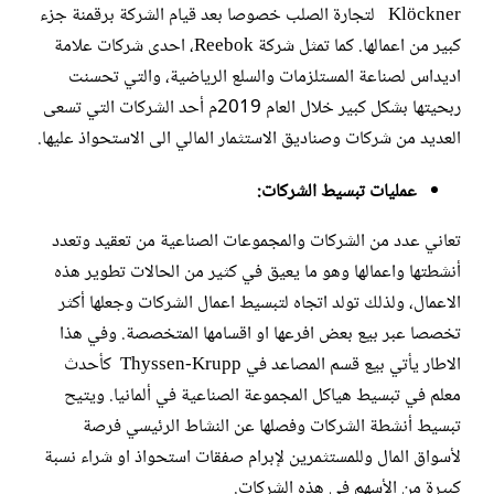
Klöckner لتجارة الصلب خصوصا بعد قيام الشركة برقمنة جزء
كبير من اعمالها. كما تمثل شركة Reebok، احدى شركات علامة
اديداس لصناعة المستلزمات والسلع الرياضية، والتي تحسنت
ربحيتها بشكل كبير خلال العام 2019م أحد الشركات التي تسعى
العديد من شركات وصناديق الاستثمار المالي الى الاستحواذ عليها.
عمليات تبسيط الشركات:
تعاني عدد من الشركات والمجموعات الصناعية من تعقيد وتعدد
أنشطتها واعمالها وهو ما يعيق في كثير من الحالات تطوير هذه
الاعمال، ولذلك تولد اتجاه لتبسيط اعمال الشركات وجعلها أكثر
تخصصا عبر بيع بعض افرعها او اقسامها المتخصصة. وفي هذا
الاطار يأتي بيع قسم المصاعد في Thyssen-Krupp كأحدث
معلم في تبسيط هياكل المجموعة الصناعية في ألمانيا. ويتيح
تبسيط أنشطة الشركات وفصلها عن النشاط الرئيسي فرصة
لأسواق المال وللمستثمرين لإبرام صفقات استحواذ او شراء نسبة
كبيرة من الأسهم في هذه الشركات.