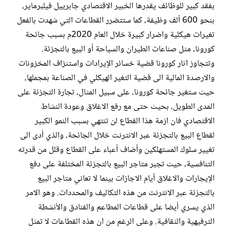
بفقد كبير للوظائف يقدرها الخبير الاقتصادي جابرييل فيلبرماير،
بنحو 600 ألف وظيفة، كما ستتضرر القطاعات التي شهدت بالفعل
تغيرات هيكلية واضرار كبيرة خلال العام 2020م بسبب جائحة
كورونا، مثل صناعات الطيران والسياحة أو البيع بالتجزئة.
وتتجاوز اثار كورونا قضية خسائر الإيرادات واستنزاف المخزونات
والارصدة المالية الى قضية التغير الهيكلي في الصناعة بمجملها،
حيث ستغير جائحة كورونا، على سبيل المثال، تجارة التجزئة على
المدى الطويل، بحيث حتى مع رفع الاغلاق وعودة النشاط
الاقتصادي فان ازمة هذا القطاع لن تنتهي بسبب النمو الكبير
لقطاع البيع بالتجزئة عبر الانترنت خلال الجائحة، والذي أدى الى
تغيير سلوك المستهلكين وأضاف أعباء على القطاع وقلل من قدرته
التنافسية، حيث تجبر متاجر البيع بالتجزئة المختلفة على دفع
الإيجارات والاغلاق أيام الاجازات بينما لا تعاني متاجر البيع
بالتجزئة عبر الانترنت من هذه التكاليف والمحددات. وهو الامر
الذي يسري أيضا على قطاعات المطاعم والفنادق والأنشطة
الترفيهية والثقافية. وعلى الرغم من ان هذه القطاعات لا تمثل