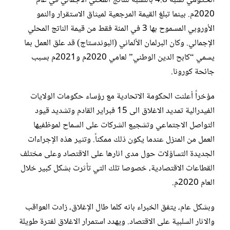
الحكومي نسبة 4.8 بالنسبة للناتج المحلي الاجمالي في عام
2020م. بينما تبلغ القيمة المرجعية لميثاق الاستقرار والنمو
الأوروبي المسموح بها 3 في المئة فقط من قيمة الناتج المحلي
الإجمالي. وكان البرلمان الألماني (البوندستاج) قد علق العمل بما
يسمي “كابح الدين الوطني” لعامي 2020م و2021م بسبب
جائحة كورونا.
مؤخراً أعلنت الحكومة الاتحادية مع رؤساء حكومات الولايات
الفيدرالية تمديد الاغلاق الى 15 فبراير القادم وتشديد قيود
التواصل الاجتماعي وتشجيع الشركات على السماح لموظفيها
العمل من المنزل عندما يكون ذلك ممكناً. وتثير هذه الإجراءات
الجديدة التساؤلات حول مدى اثارها على الاقتصاد وعلى مختلف
القطاعات الاقتصادية، خصوصا تلك التي تأثرت بشكل كبير خلال
العام 2020م.
وبشكل عام، يتفق الخبراء بانه كلما طال الإغلاق، زادت العواقب
والاثار السلبية على الاقتصاد. ويهدد استمرار الاغلاق لفترة طويلة