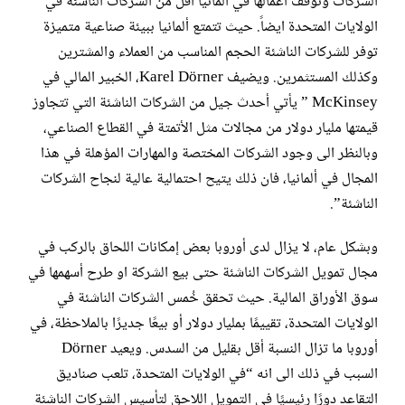
الشركات وتوقف أعمالها في ألمانيا أقل من الشركات الناشئة في
الولايات المتحدة ايضاً. حيث تتمتع ألمانيا ببيئة صناعية متميزة
توفر للشركات الناشئة الحجم المناسب من العملاء والمشترين
وكذلك المستثمرين. ويضيف Karel Dörner، الخبير المالي في
McKinsey ” يأتي أحدث جيل من الشركات الناشئة التي تتجاوز
قيمتها مليار دولار من مجالات مثل الأتمتة في القطاع الصناعي،
وبالنظر الى وجود الشركات المختصة والمهارات المؤهلة في هذا
المجال في ألمانيا، فان ذلك يتيح احتمالية عالية لنجاح الشركات
الناشئة”.
وبشكل عام، لا يزال لدى أوروبا بعض إمكانات اللحاق بالركب في
مجال تمويل الشركات الناشئة حتى بيع الشركة او طرح أسهمها في
سوق الأوراق المالية. حيث تحقق خُمس الشركات الناشئة في
الولايات المتحدة، تقييمًا بمليار دولار أو بيعًا جديرًا بالملاحظة، في
أوروبا ما تزال النسبة أقل بقليل من السدس. ويعيد Dörner
السبب في ذلك الى انه “في الولايات المتحدة، تلعب صناديق
التقاعد دورًا رئيسيًا في التمويل اللاحق لتأسيس الشركات الناشئة