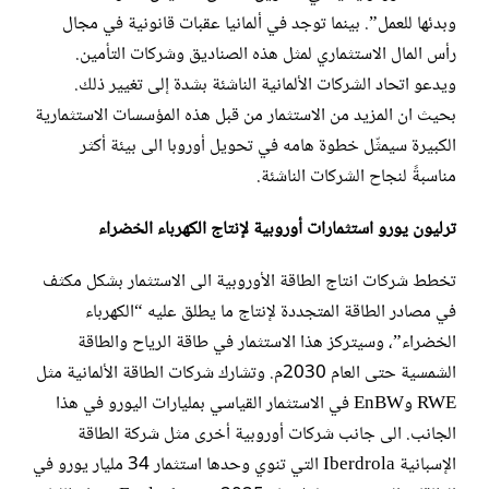
وبدئها للعمل”. بينما توجد في ألمانيا عقبات قانونية في مجال
رأس المال الاستثماري لمثل هذه الصناديق وشركات التأمين.
ويدعو اتحاد الشركات الألمانية الناشئة بشدة إلى تغيير ذلك.
بحيث ان المزيد من الاستثمار من قبل هذه المؤسسات الاستثمارية
الكبيرة سيمثّل خطوة هامه في تحويل أوروبا الى بيئة أكثر
مناسبةً لنجاح الشركات الناشئة.
ترليون يورو استثمارات أوروبية لإنتاج الكهرباء الخضراء
تخطط شركات انتاج الطاقة الأوروبية الى الاستثمار بشكل مكثف
في مصادر الطاقة المتجددة لإنتاج ما يطلق عليه “الكهرباء
الخضراء”، وسيتركز هذا الاستثمار في طاقة الرياح والطاقة
الشمسية حتى العام 2030م. وتشارك شركات الطاقة الألمانية مثل
RWE وEnBW في الاستثمار القياسي بمليارات اليورو في هذا
الجانب. الى جانب شركات أوروبية أخرى مثل شركة الطاقة
الإسبانية Iberdrola التي تنوي وحدها استثمار 34 مليار يورو في