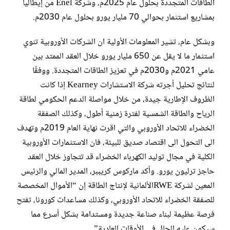
الطاقات المتجددة بحلول عام 2025م، وشركة Enel من إيطاليا
بمشاريع استثمار بحوالي 70 مليار يورو بحلول عام 2030م.
وبشكل عام، تشير المعلومات الأولية ان الشركات الأوروبية تنوي
استثمار ما لا يقل عن 650 مليار يورو خلال العقد الممتد بين
عامي 2021م و2030م في تعزيز الطاقات المتجددة. ووفقًا
لنتائج تحليل أجرته شركة الاستشارات Kearney إذا كانت
الظروف الإطارية جيدة، من خلال مواصلة الدعم الحكومي لطاقة
الرياح والطاقة الشمسية لفترة زمنية أطول، وكذلك الصفقة
الخضراء للاتحاد الأوروبي والتي اقرت نهاية العام 2019م وتهدف
الى التحول الى اقتصاد صديق للبيئة، فان الاستثمارات الأوروبية
الكلية في مجال توليد الكهرباء الخضراء قد تتجاوز خلال العقد
حاجز ترليون يورو. وأكد ماركوس كريببر، المدير المالي والرئيس
المعين لشركة RWEالألمانية لإنتاج الطاقة إن “الأموال المخصصة
للصفقة الخضراء للاتحاد الأوروبي، وكذلك مساعدات كورونا، تفتح
فرصة عظيمة لبناء صناعة جديدة ومستدامة بشكل أسرع مما
سيكون عليه الحال في الأوقات العادية”.