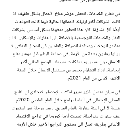
على وجه الخصوص في هذا التطور.
في قطاع الخدمات، انتعش مؤشر مناخ الأعمال بشكل طفيف. اذ
كانت الشركات أكثر ارتياحًا لأعمالها الحالية فيما كانت التوقعات
أيضًا أقل تشاؤمًا. كان هذا التطور مدفوعًا بشكل أساسي بشركات
النقل والخدمات اللوجستية بالإضافة إلى العقارات والإسكان. الا ان
منظمو الرحلات وصناعة الضيافة والعاملين في المجال الثقافي لا
يزالوا يعانون بشدة من الأزمة. في صناعة البناء، ظل مؤشر مناخ
الأعمال دون تغيير. وبينما كانت تقييمات الوضع الحالي أكثر
إيجابية، ازداد التشاؤم بخصوص مستقبل الاعمال خلال الستة
الأشهر الأولى من العام 2021م.
في سياق متصل اظهر تقرير لمكتب الإحصاء الاتحادي ان الناتج
المحلي الإجمالي في ألمانيا تراجع خلال العام الماضي 2020م
بنسبة 5 في المئة مقارنة بالعام السابق. وبعد مرحلة نمو استمرت
عشر سنوات متواصلة، تسببت أزمة كورونا في تراجع الاقتصاد
الألماني بطريقة تصل الى مستوى التراجع الأخير خلال الأزمة