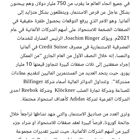
في جميع انحاء العالم ما يقرب من 750 مليار دولار، وهم يبحثون
بشكل عاجل عن فرص الاستثمار، ويتطلعون بشكل متزايد إلى
ألمانيا. وهو الامر الذي يرفع التوقعات بحصول طفرة حقيقية في
الصفقات الضخمة للاستحواذ على أسهم الشركات الألمانية في عام
2021م. ويؤكد Joachim Ringer، الرئيس المشارك للخدمات
المصرفية الاستثمارية في مصرف Credit Suisse في ألمانيا
والنمسا، إنه خلال النصف الأول من العام الجاري “من الممكن
إجراء صفقتين إلى ثلاث صفقات كبيرة تتجاوز قيمتها 10 مليار
يورو، حيث يتحد العديد من المستثمرين الماليين لتقديم عطاءات
مشتركة”. وتتداول الدوائر المالية أسماء شركة Bilfinger
للصناعة وشركة تجارة الصلب Klöckner وشركة Reebok احدى
الشركات الفرعية لشركة Adidas كأهداف استحواذ محتملة.
وترى العدد من صناديق الاستثمار، والتي شهد نشاطها تراجعاً خلال
جائحة كورونا، فرصاً كبيرة لعقد صفقات للاستحواذ او شراء جزء
كبير من أسهم الشركات الألمانية، حيث تشير تقديرات مجموعة