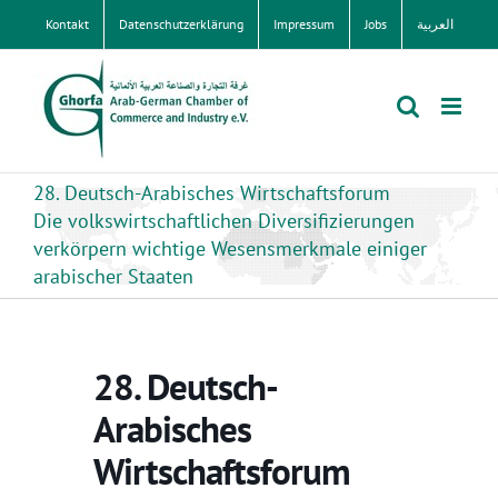
Zum
Kontakt
Datenschutzerklärung
Impressum
Jobs
العربية
Inhalt
springen
28. Deutsch-Arabisches Wirtschaftsforum
Die volkswirtschaftlichen Diversifizierungen
verkörpern wichtige Wesensmerkmale einiger
arabischer Staaten
28. Deutsch-
Arabisches
Wirtschaftsforum