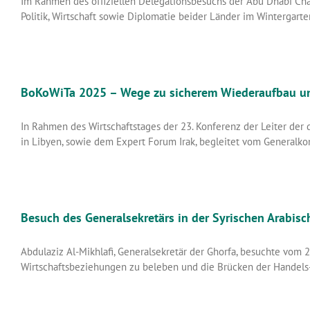
Im Rahmen des offiziellen Delegationsbesuchs der Abu Dhabi Ch
Politik, Wirtschaft sowie Diplomatie beider Länder im Wintergart
BoKoWiTa 2025 – Wege zu sicherem Wiederaufbau und
In Rahmen des Wirtschaftstages der 23. Konferenz der Leiter der
in Libyen, sowie dem Expert Forum Irak, begleitet vom Generalk
Besuch des Generalsekretärs in der Syrischen Arabisc
Abdulaziz Al-Mikhlafi, Generalsekretär der Ghorfa, besuchte vom 
Wirtschaftsbeziehungen zu beleben und die Brücken der Handels