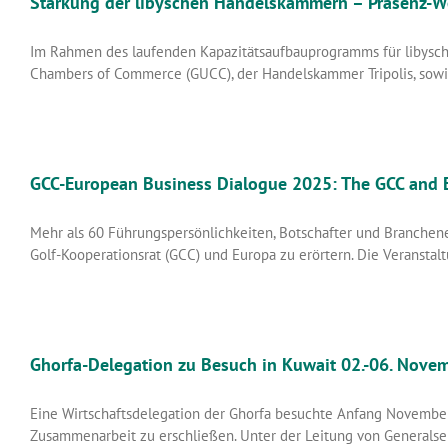
Stärkung der libyschen Handelskammern – Präsenz-Wo
Im Rahmen des laufenden Kapazitätsaufbauprogramms für libysche
Chambers of Commerce (GUCC), der Handelskammer Tripolis, so
GCC-European Business Dialogue 2025: The GCC and E
Mehr als 60 Führungspersönlichkeiten, Botschafter und Branche
Golf-Kooperationsrat (GCC) und Europa zu erörtern. Die Veransta
Ghorfa-Delegation zu Besuch in Kuwait 02.-06. Nove
Eine Wirtschaftsdelegation der Ghorfa besuchte Anfang November
Zusammenarbeit zu erschließen. Unter der Leitung von Generalse