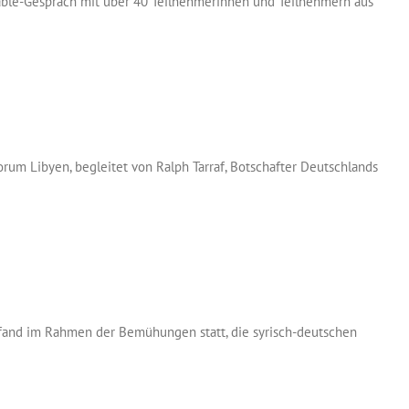
able-Gespräch mit über 40 Teilnehmerinnen und Teilnehmern aus
um Libyen, begleitet von Ralph Tarraf, Botschafter Deutschlands
ch fand im Rahmen der Bemühungen statt, die syrisch-deutschen