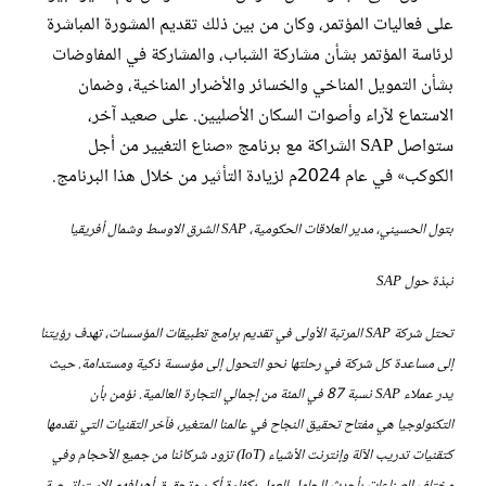
على فعاليات المؤتمر، وكان من بين ذلك تقديم المشورة المباشرة
لرئاسة المؤتمر بشأن مشاركة الشباب، والمشاركة في المفاوضات
بشأن التمويل المناخي والخسائر والأضرار المناخية، وضمان
الاستماع لآراء وأصوات السكان الأصليين. على صعيد آخر،
ستواصل SAP الشراكة مع برنامج «صناع التغيير من أجل
الكوكب» في عام 2024م لزيادة التأثير من خلال هذا البرنامج.
بتول الحسيني، مدير العلاقات الحكومية، SAP الشرق الاوسط وشمال أفريقيا
نبذة حول SAP
تحتل شركة SAP المرتبة الأولى في تقديم برامج تطبيقات المؤسسات، تهدف رؤيتنا
إلى مساعدة كل شركة في رحلتها نحو التحول إلى مؤسسة ذكية ومستدامة. حيث
يدر عملاء SAP نسبة 87 في المئة من إجمالي التجارة العالمية. نؤمن بأن
التكنولوجيا هي مفتاح تحقيق النجاح في عالمنا المتغير، فآخر التقنيات التي نقدمها
كتقنيات تدريب الآلة وإنترنت الأشياء (IoT) تزود شركائنا من جميع الأحجام وفي