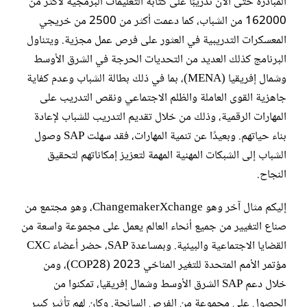
المبادرة حتى الآن تدريبًا على كتابة التعليمات البرمجية لأكثر من
162000 من الشباب، كما دعمت أكثر من 2500 من خريجي
المعسكرات التدريبية في العثور على فرص عمل مجزية. ويتناول
البرنامج كذلك العديد من التحديات الحرجة في الشرق الأوسط
وشمال إفريقيا (MENA)، بما في ذلك بطالة الشباب وعدم كفاية
جاهزية القوى العاملة والظلم الاجتماعي ونقص التدريب على
المهارات الرقمية، وذلك من خلال تقديم التدريب للشباب لإعادة
بناء حياتهم. وبعيدًا عن تنمية المهارات، فقد سهلت SAP وصول
الشباب إلى الشبكات المهنية المهمة لتعزيز إمكاناتهم لتحقيق
النجاح.
إليكم مثال آخر وهو ChangemakerXchange، وهو مجتمع من
صناع التغيير من جميع أنحاء العالم يعمل على مجموعة واسعة من
القضايا الاجتماعية والبيئية. وبمساعدة SAP، حضر أعضاء CXC
مؤتمر الأمم المتحدة للتغير المناخي 2023‏ (COP28)، ومن
خلال دعم SAP الشرق الأوسط وشمال إفريقيا، تمكنوا من
الحصول على مجموعة من الفرص السانحة. وكان لهم تأثير كبير