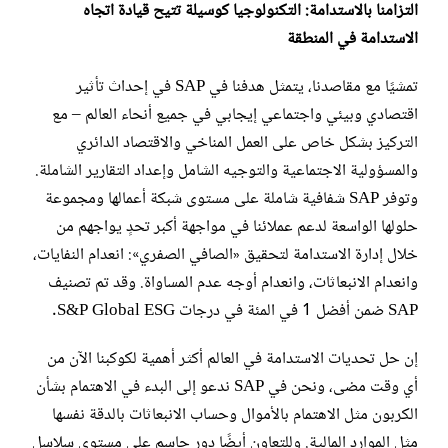
التزامنا بالاستدامة: التكنولوجيا كوسيلة تتيح قيادة اتجاه
الاستدامة في المنطقة
تمشيًا مع مقاصدنا، يتمثل هدفنا في SAP في إحداث تأثير
اقتصادي وبيئي واجتماعي إيجابي في جميع أنحاء العالم – مع
التركيز بشكل خاص على العمل المناخي والاقتصاد الدائري
والمسؤولية الاجتماعية والتوجيه الشامل وإعداد التقارير الشاملة.
وتوفر SAP شفافية شاملة على مستوى شبكة أعمالها ومجموعة
حلولها الواسعة لدعم عملائنا في مواجهة أكبر تحدٍ يواجهم من
خلال إدارة الاستدامة لتحقيق «الصافي الصفري»: انعدام النفايات،
وانعدام الانبعاثات، وانعدام أوجه عدم المساواة. وقد تم تصنيف
SAP ضمن أفضل 1 في المئة في درجات S&P Global ESG.
إن حل تحديات الاستدامة في العالم أكثر أهمية لكوكبنا الآن من
أي وقت مضى، ونحن في SAP ندعو إلى البدء في الاهتمام بشأن
الكربون مثل الاهتمام بالأموال وحساب الانبعاثات بالدقة نفسها
مثل الموارد المالية. وللتعاون أيضًا دور حاسم على مستوى سلاسل