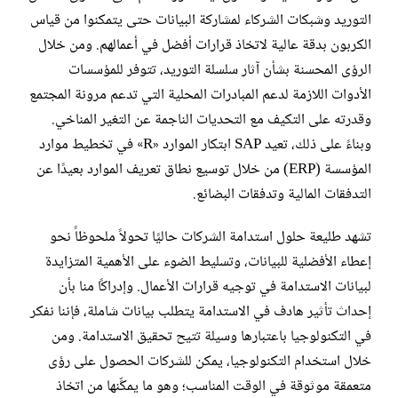
التوريد وشبكات الشركاء لمشاركة البيانات حتى يتمكنوا من قياس
الكربون بدقة عالية لاتخاذ قرارات أفضل في أعمالهم. ومن خلال
الرؤى المحسنة بشأن آثار سلسلة التوريد، تتوفر للمؤسسات
الأدوات اللازمة لدعم المبادرات المحلية التي تدعم مرونة المجتمع
وقدرته على التكيف مع التحديات الناجمة عن التغير المناخي.
وبناءً على ذلك، تعيد SAP ابتكار الموارد «R» في تخطيط موارد
المؤسسة (ERP) من خلال توسيع نطاق تعريف الموارد بعيدًا عن
التدفقات المالية وتدفقات البضائع.
تشهد طليعة حلول استدامة الشركات حاليًا تحولاً ملحوظاً نحو
إعطاء الأفضلية للبيانات، وتسليط الضوء على الأهمية المتزايدة
لبيانات الاستدامة في توجيه قرارات الأعمال. وإدراكًا منا بأن
إحداث تأثير هادف في الاستدامة يتطلب بيانات شاملة، فإننا نفكر
في التكنولوجيا باعتبارها وسيلة تتيح تحقيق الاستدامة. ومن
خلال استخدام التكنولوجيا، يمكن للشركات الحصول على رؤى
متعمقة موثوقة في الوقت المناسب؛ وهو ما يمكِّنها من اتخاذ